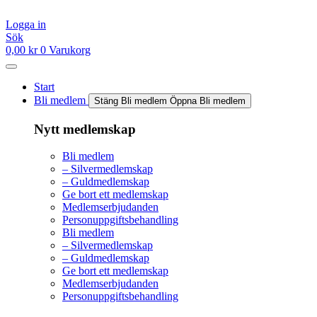
Hoppa
till
Logga in
innehåll
Sök
0,00
kr
0
Varukorg
Start
Bli medlem
Stäng Bli medlem
Öppna Bli medlem
Nytt medlemskap
Bli medlem
– Silvermedlemskap
– Guldmedlemskap
Ge bort ett medlemskap
Medlemserbjudanden
Personuppgiftsbehandling
Bli medlem
– Silvermedlemskap
– Guldmedlemskap
Ge bort ett medlemskap
Medlemserbjudanden
Personuppgiftsbehandling