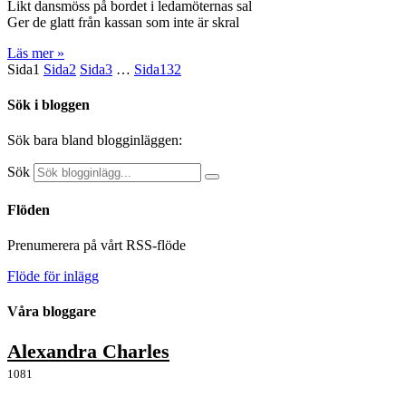
Likt dansmöss på bordet i ledamöternas sal
Ger de glatt från kassan som inte är skral
Läs mer »
Sida
1
Sida
2
Sida
3
…
Sida
132
Sök i bloggen
Sök bara bland blogginläggen:
Sök
Flöden
Prenumerera på vårt RSS-flöde
Flöde för inlägg
Våra bloggare
Alexandra Charles
1081