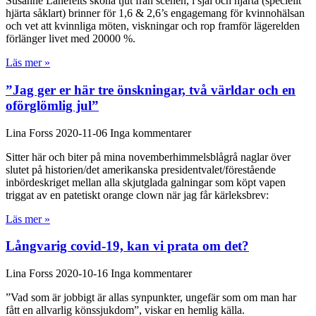
Susanne Lanefelts sköna tjut från scenen, i själ och hjärta (speciellt
hjärta såklart) brinner för 1,6 & 2,6’s engagemang för kvinnohälsan
och vet att kvinnliga möten, viskningar och rop framför lägerelden
förlänger livet med 20000 %.
Läs mer »
”Jag ger er här tre önskningar, två världar och en
oförglömlig jul”
Lina Forss
2020-11-06
Inga kommentarer
Sitter här och biter på mina novemberhimmelsblågrå naglar över
slutet på historien/det amerikanska presidentvalet/förestående
inbördeskriget mellan alla skjutglada galningar som köpt vapen
triggat av en patetiskt orange clown när jag får kärleksbrev:
Läs mer »
Långvarig covid-19, kan vi prata om det?
Lina Forss
2020-10-16
Inga kommentarer
”Vad som är jobbigt är allas synpunkter, ungefär som om man har
fått en allvarlig könssjukdom”, viskar en hemlig källa.