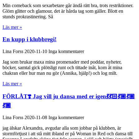
Min comeback som sexarbetare går ändå rätt bra, trots restriktioner.
Glöm glitter och glamour, det är hårda tag som gäller. Blott en
stunds prokrastinering. Så
Läs mer »
En kupp i klubbregi!
Lina Forss
2020-11-10
Inga kommentarer
Jag som brukar maxa mina promenader med poddar, nyheter,
böcker, samtal gick plötsligt runt och tittade inåt, kom åt mina
chakran eller hur man nu gör (Annika, hjälp!) och log milt.
Läs mer »
FÖRLÅT❣️ Jag vill ju dansa med er igen💃💃🏻💃🏼💃🏽
💃🏿
Lina Forss
2020-11-08
Inga kommentarer
jag älskar Alexandra, avgudar alla som jobbar på klubben, är
stormförtjust i att stå mitt ibland er på Woman in Red och dansa till