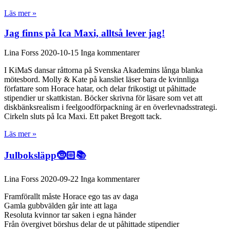
Läs mer »
Jag finns på Ica Maxi, alltså lever jag!
Lina Forss
2020-10-15
Inga kommentarer
I KiMaS dansar råttorna på Svenska Akademins långa blanka
mötesbord. Molly & Kate på kansliet läser bara de kvinnliga
författare som Horace hatar, och delar frikostigt ut påhittade
stipendier ur skattkistan. Böcker skrivna för läsare som vet att
diskbänksrealism i feelgoodförpackning är en överlevnadsstrategi.
Cirkeln sluts på Ica Maxi. Ett paket Bregott tack.
Läs mer »
Julboksläpp🤶🏻📚
Lina Forss
2020-09-22
Inga kommentarer
Framförallt måste Horace ego tas av daga
Gamla gubbvälden går inte att laga
Resoluta kvinnor tar saken i egna händer
Från övergivet börshus delar de ut påhittade stipendier