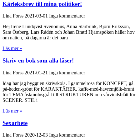
Kärleksbrev till mina politiker!
Lina Forss
2021-03-01
Inga kommentarer
Hej Irene Lundqvist Svenonius, Anna Starbrink, Björn Eriksson,
Sara Östberg, Lars Rådén och Johan Bratt! Hjärnspöken håller hov
om natten, på dagarna är det bara
Läs mer »
Skriv en bok som alla läser!
Lina Forss
2021-01-21
Inga kommentarer
Idag har jag byggt en skrivskola. I gammelrosa för KONCEPT, gå-
på-heden-grönt för KARAKTÄRER, kaffe-med-havremjölk-brunt
för TEMA åskmolnsgrått till STRUKTUREN och vårvindsblått för
SCENER. STIL i
Läs mer »
Sexarbete
Lina Forss
2020-12-03
Inga kommentarer