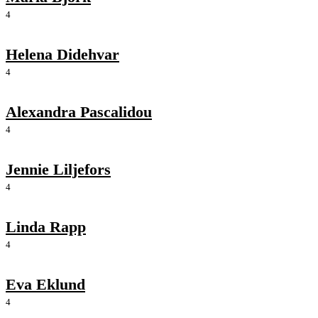
4
Helena Didehvar
4
Alexandra Pascalidou
4
Jennie Liljefors
4
Linda Rapp
4
Eva Eklund
4