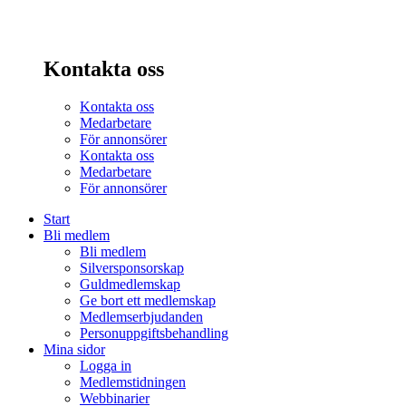
Kontakta oss
Kontakta oss
Medarbetare
För annonsörer
Kontakta oss
Medarbetare
För annonsörer
Start
Bli medlem
Bli medlem
Silversponsorskap
Guldmedlemskap
Ge bort ett medlemskap
Medlemserbjudanden
Personuppgiftsbehandling
Mina sidor
Logga in
Medlemstidningen
Webbinarier