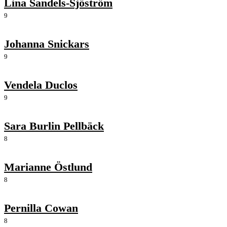
Lina Sandels-Sjöström
9
Johanna Snickars
9
Vendela Duclos
9
Sara Burlin Pellbäck
8
Marianne Östlund
8
Pernilla Cowan
8