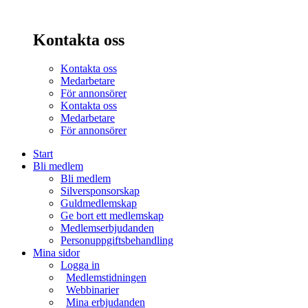
Kontakta oss
Kontakta oss
Medarbetare
För annonsörer
Kontakta oss
Medarbetare
För annonsörer
Start
Bli medlem
Bli medlem
Silversponsorskap
Guldmedlemskap
Ge bort ett medlemskap
Medlemserbjudanden
Personuppgiftsbehandling
Mina sidor
Logga in
Medlemstidningen
Webbinarier
Mina erbjudanden