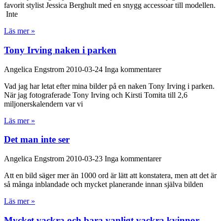
favorit stylist Jessica Berghult med en snygg accessoar till modellen.
Inte
Läs mer »
Tony Irving naken i parken
Angelica Engstrom
2010-03-24
Inga kommentarer
Vad jag har letat efter mina bilder på en naken Tony Irving i parken.
När jag fotograferade Tony Irving och Kirsti Tomita till 2,6
miljonerskalendern var vi
Läs mer »
Det man inte ser
Angelica Engstrom
2010-03-23
Inga kommentarer
Att en bild säger mer än 1000 ord är lätt att konstatera, men att det är
så många inblandade och mycket planerande innan själva bilden
Läs mer »
Mycket vackra och bara vanligt vackra kvinnor