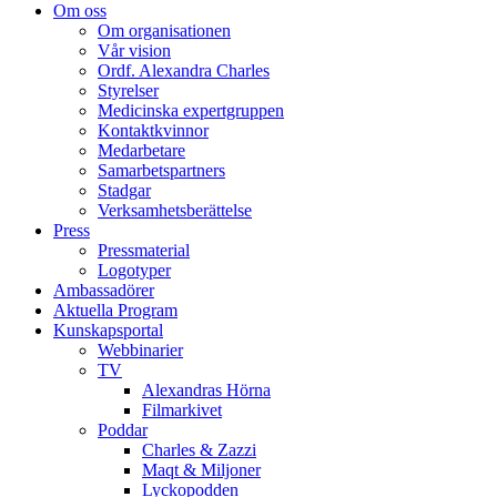
Om oss
Om organisationen
Vår vision
Ordf. Alexandra Charles
Styrelser
Medicinska expertgruppen
Kontaktkvinnor
Medarbetare
Samarbetspartners
Stadgar
Verksamhetsberättelse
Press
Pressmaterial
Logotyper
Ambassadörer
Aktuella Program
Kunskapsportal
Webbinarier
TV
Alexandras Hörna
Filmarkivet
Poddar
Charles & Zazzi
Maqt & Miljoner
Lyckopodden