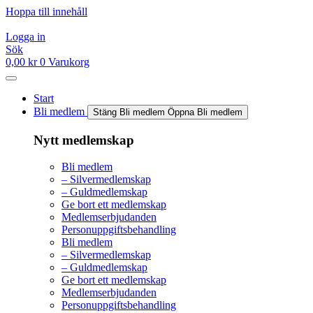
Hoppa till innehåll
Logga in
Sök
0,00
kr
0
Varukorg
Start
Bli medlem
Stäng Bli medlem
Öppna Bli medlem
Nytt medlemskap
Bli medlem
– Silvermedlemskap
– Guldmedlemskap
Ge bort ett medlemskap
Medlemserbjudanden
Personuppgiftsbehandling
Bli medlem
– Silvermedlemskap
– Guldmedlemskap
Ge bort ett medlemskap
Medlemserbjudanden
Personuppgiftsbehandling