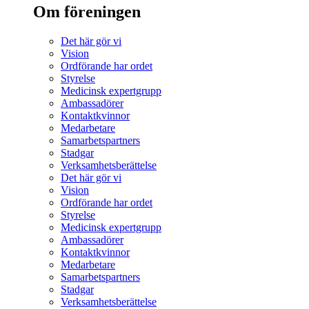
Om föreningen
Det här gör vi
Vision
Ordförande har ordet
Styrelse
Medicinsk expertgrupp
Ambassadörer
Kontaktkvinnor
Medarbetare
Samarbetspartners
Stadgar
Verksamhetsberättelse
Det här gör vi
Vision
Ordförande har ordet
Styrelse
Medicinsk expertgrupp
Ambassadörer
Kontaktkvinnor
Medarbetare
Samarbetspartners
Stadgar
Verksamhetsberättelse