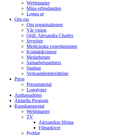
Webbinarier
Mina erbjudanden
Logga ut
Om oss
Om organisationen
Vår vision
Ordf. Alexandra Charles
Styrelser
Medicinska expertgruppen
Kontaktkvinnor
Medarbetare
Samarbetspartners
Stadgar
Verksamhetsberättelse
Press
Pressmaterial
Logotyper
Ambassadörer
Aktuella Program
Kunskapsportal
Webbinarier
TV
Alexandras Hörna
Filmarkivet
Poddar