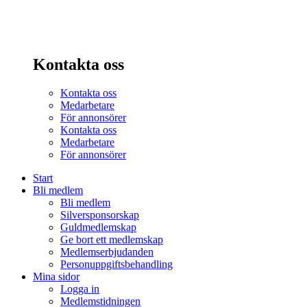
Kontakta oss
Kontakta oss
Medarbetare
För annonsörer
Kontakta oss
Medarbetare
För annonsörer
Start
Bli medlem
Bli medlem
Silversponsorskap
Guldmedlemskap
Ge bort ett medlemskap
Medlemserbjudanden
Personuppgiftsbehandling
Mina sidor
Logga in
Medlemstidningen