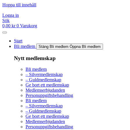
Hoppa till innehåll
Logga in
Sök
0,00
kr
0
Varukorg
Start
Bli medlem
Stäng Bli medlem
Öppna Bli medlem
Nytt medlemskap
Bli medlem
– Silvermedlemskap
– Guldmedlemskap
Ge bort ett medlemskap
Medlemserbjudanden
Personuppgiftsbehandling
Bli medlem
– Silvermedlemskap
– Guldmedlemskap
Ge bort ett medlemskap
Medlemserbjudanden
Personuppgiftsbehandling