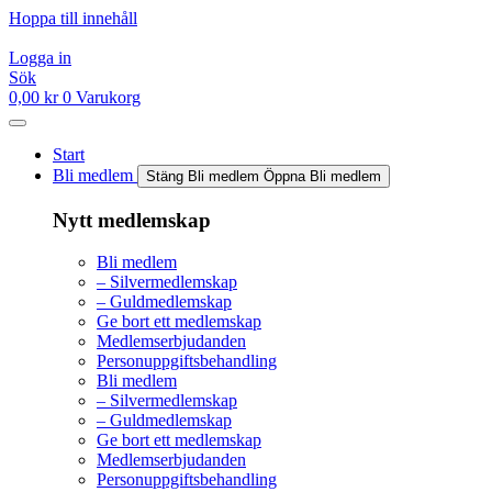
Hoppa till innehåll
Logga in
Sök
0,00
kr
0
Varukorg
Start
Bli medlem
Stäng Bli medlem
Öppna Bli medlem
Nytt medlemskap
Bli medlem
– Silvermedlemskap
– Guldmedlemskap
Ge bort ett medlemskap
Medlemserbjudanden
Personuppgiftsbehandling
Bli medlem
– Silvermedlemskap
– Guldmedlemskap
Ge bort ett medlemskap
Medlemserbjudanden
Personuppgiftsbehandling