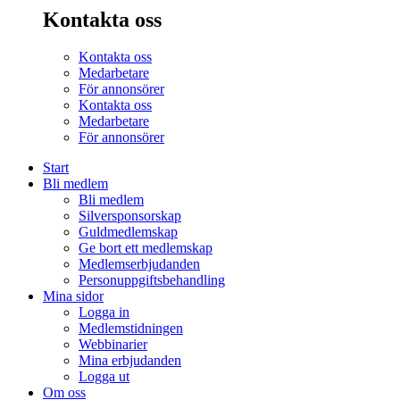
Kontakta oss
Kontakta oss
Medarbetare
För annonsörer
Kontakta oss
Medarbetare
För annonsörer
Start
Bli medlem
Bli medlem
Silversponsorskap
Guldmedlemskap
Ge bort ett medlemskap
Medlemserbjudanden
Personuppgiftsbehandling
Mina sidor
Logga in
Medlemstidningen
Webbinarier
Mina erbjudanden
Logga ut
Om oss