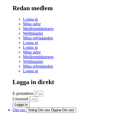
Redan medlem
Logga in
Mina sidor
Medlemstidningen
Webbinarier
Mina erbjudanden
Logga ut
Logga in
Mina sidor
Medlemstidningen
Webbinarier
Mina erbjudanden
Logga ut
Logga in direkt
E-postadress
Lösenord
Logga in
Om oss
Stäng Om oss
Öppna Om oss