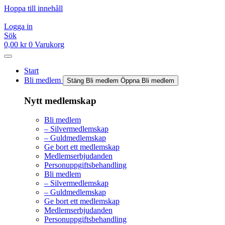
Hoppa till innehåll
Logga in
Sök
0,00
kr
0
Varukorg
Start
Bli medlem
Stäng Bli medlem
Öppna Bli medlem
Nytt medlemskap
Bli medlem
– Silvermedlemskap
– Guldmedlemskap
Ge bort ett medlemskap
Medlemserbjudanden
Personuppgiftsbehandling
Bli medlem
– Silvermedlemskap
– Guldmedlemskap
Ge bort ett medlemskap
Medlemserbjudanden
Personuppgiftsbehandling