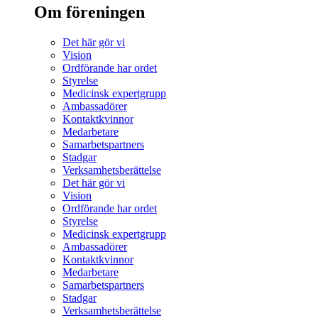
Om föreningen
Det här gör vi
Vision
Ordförande har ordet
Styrelse
Medicinsk expertgrupp
Ambassadörer
Kontaktkvinnor
Medarbetare
Samarbetspartners
Stadgar
Verksamhetsberättelse
Det här gör vi
Vision
Ordförande har ordet
Styrelse
Medicinsk expertgrupp
Ambassadörer
Kontaktkvinnor
Medarbetare
Samarbetspartners
Stadgar
Verksamhetsberättelse