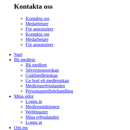
Kontakta oss
Kontakta oss
Medarbetare
För annonsörer
Kontakta oss
Medarbetare
För annonsörer
Start
Bli medlem
Bli medlem
Silversponsorskap
Guldmedlemskap
Ge bort ett medlemskap
Medlemserbjudanden
Personuppgiftsbehandling
Mina sidor
Logga in
Medlemstidningen
Webbinarier
Mina erbjudanden
Logga ut
Om oss