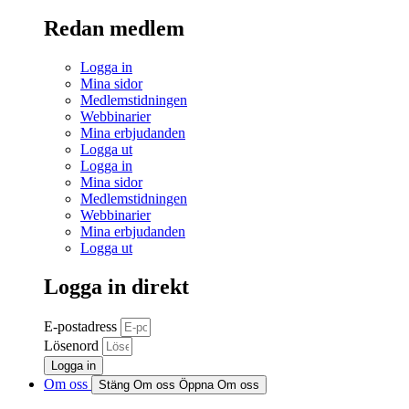
Redan medlem
Logga in
Mina sidor
Medlemstidningen
Webbinarier
Mina erbjudanden
Logga ut
Logga in
Mina sidor
Medlemstidningen
Webbinarier
Mina erbjudanden
Logga ut
Logga in direkt
E-postadress
Lösenord
Logga in
Om oss
Stäng Om oss
Öppna Om oss