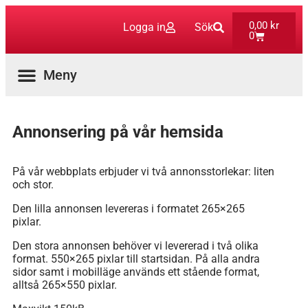
0,00
kr
Logga in
Sök
0
Aktuella Program
Annonsering på vår hemsida
På vår webbplats erbjuder vi två annonsstorlekar: liten
och stor.
Den lilla annonsen levereras i formatet 265×265
pixlar.
Den stora annonsen behöver vi levererad i två olika
format. 550×265 pixlar till startsidan. På alla andra
sidor samt i mobilläge används ett stående format,
alltså 265×550 pixlar.