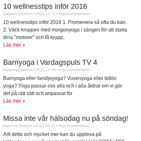
10 wellnesstips inför 2016
Katarina Ekström
2015-12-31
Inga kommentarer
10 wellnesstips inför 2016 1. Promenera så ofta du kan.
2. Väck kroppen med morgonyoga i sängen för att starta
dina ”motorer” och få kropp,
Läs mer »
Barnyoga i Vardagspuls TV 4
Katarina Ekström
2015-12-09
Inga kommentarer
Barnyoga eller familjeyoga? Vuxenyoga eller tidlös
yoga? Yoga passar oss alla och i alla åldrar om vi gör
det på rätt sätt och anpassat för
Läs mer »
Missa inte vår hälsodag nu på söndag!
Katarina Ekström
2015-09-11
Inga kommentarer
Allt detta och mycket mer kan du uppleva på