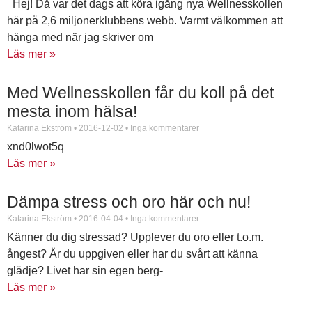
Hej! Då var det dags att köra igång nya Wellnesskollen
här på 2,6 miljonerklubbens webb. Varmt välkommen att
hänga med när jag skriver om
Läs mer »
Med Wellnesskollen får du koll på det
mesta inom hälsa!
Katarina Ekström
2016-12-02
Inga kommentarer
xnd0lwot5q
Läs mer »
Dämpa stress och oro här och nu!
Katarina Ekström
2016-04-04
Inga kommentarer
Känner du dig stressad? Upplever du oro eller t.o.m.
ångest? Är du uppgiven eller har du svårt att känna
glädje? Livet har sin egen berg-
Läs mer »