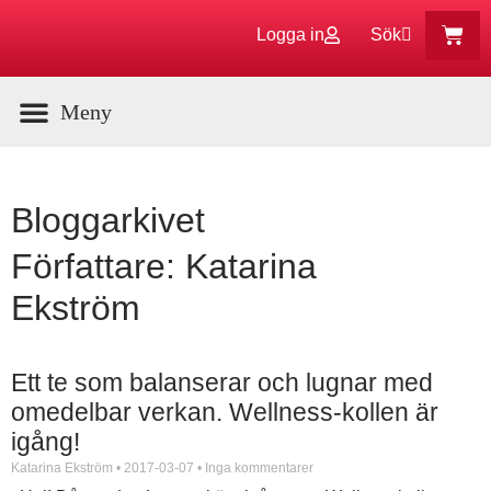
Logga in
Sök
Aktuella Program
Bloggarkivet
Författare:
Katarina
Ekström
Ett te som balanserar och lugnar med
omedelbar verkan. Wellness-kollen är
igång!
Katarina Ekström
2017-03-07
Inga kommentarer