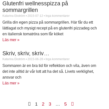
Glutenfri wellnesspizza på
sommargrillen
Katarina Ekström
2015-07-12
Inga kommentarer
Grilla din egen pizza på sommargrillen. Här får du ett
lättlagat och mysigt recept på en glutenfri pizzadeg och
en italiensk tomatröra som får köket
Läs mer »
Skriv, skriv, skriv…
Katarina Ekström
2015-06-28
Inga kommentarer
Sommaren är en bra tid för reflektion och vila, även om
det inte alltid är vår lott att ha det så. Livets verklighet,
ansvar och
Läs mer »
1
2
3
…
5