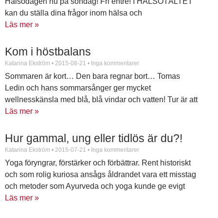
Hälsodagen nu på söndag! Fri entré! I HÄLSOTÄLTET
kan du ställa dina frågor inom hälsa och
Läs mer »
Kom i höstbalans
Katarina Ekström
2015-08-21
Inga kommentarer
Sommaren är kort… Den bara regnar bort… Tomas
Ledin och hans sommarsånger ger mycket
wellnesskänsla med blå, blå vindar och vatten! Tur är att
det
Läs mer »
Hur gammal, ung eller tidlös är du?!
Katarina Ekström
2015-07-21
Inga kommentarer
Yoga föryngrar, förstärker och förbättrar. Rent historiskt
och som rolig kuriosa ansågs åldrandet vara ett misstag
och metoder som Ayurveda och yoga kunde ge evigt
Läs mer »