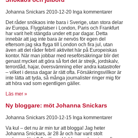
Johanna Snickars
2010-12-20
Inga kommentarer
Det råder snökaos inte bara i Sverige, utan stora delar
av Europa. Flygplatser i London, Paris och Frankfurt
har varit helt stängda under ett par dagar. Detta
innebär att jag inte bara är nervös för egen del
eftersom jag ska flyga till London och fira jul, utan
även att det råder febril aktivitet här på Europeiskas
kontor. När man jobbar med reseförsäkringar blir det
genast mycket att göra så fort det är strejk, jordskalv,
terrordåd, hajar, översvämning eller andra katastrofer
– vilket i dessa dagar är rätt ofta. Försäkringsvillkor är
inte lätta att tyda, så många journalister ringer mig för
att höra vad som egentligen gäller.
Läs mer »
Ny bloggare: möt Johanna Snickars
Johanna Snickars
2010-12-15
Inga kommentarer
Va kul – det nu är min tur att blogga! Jag heter
Johanna Snickars, är 28 år och har varit stolt