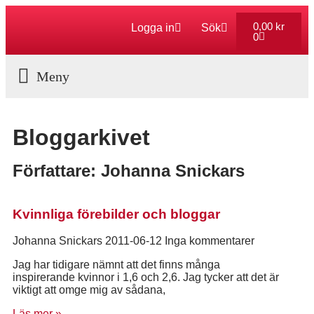
0,00
kr
Logga in
Sök
0
Aktuella Program
Bloggarkivet
Författare:
Johanna Snickars
Kvinnliga förebilder och bloggar
Johanna Snickars
2011-06-12
Inga kommentarer
Jag har tidigare nämnt att det finns många
inspirerande kvinnor i 1,6 och 2,6. Jag tycker att det är
viktigt att omge mig av sådana,
Läs mer »