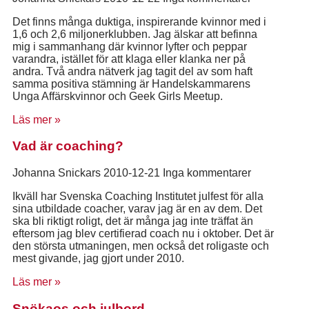
Det finns många duktiga, inspirerande kvinnor med i
1,6 och 2,6 miljonerklubben. Jag älskar att befinna
mig i sammanhang där kvinnor lyfter och peppar
varandra, istället för att klaga eller klanka ner på
andra. Två andra nätverk jag tagit del av som haft
samma positiva stämning är Handelskammarens
Unga Affärskvinnor och Geek Girls Meetup.
Läs mer »
Vad är coaching?
Johanna Snickars
2010-12-21
Inga kommentarer
Ikväll har Svenska Coaching Institutet julfest för alla
sina utbildade coacher, varav jag är en av dem. Det
ska bli riktigt roligt, det är många jag inte träffat än
eftersom jag blev certifierad coach nu i oktober. Det är
den största utmaningen, men också det roligaste och
mest givande, jag gjort under 2010.
Läs mer »
Snökaos och julbord