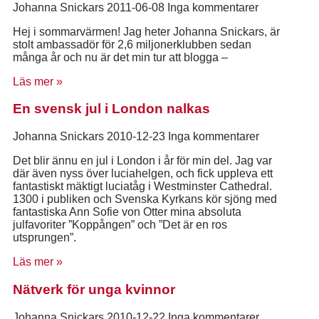
Johanna Snickars
2011-06-08
Inga kommentarer
Hej i sommarvärmen! Jag heter Johanna Snickars, är
stolt ambassadör för 2,6 miljonerklubben sedan
många år och nu är det min tur att blogga –
Läs mer »
En svensk jul i London nalkas
Johanna Snickars
2010-12-23
Inga kommentarer
Det blir ännu en jul i London i år för min del. Jag var
där även nyss över luciahelgen, och fick uppleva ett
fantastiskt mäktigt luciatåg i Westminster Cathedral.
1300 i publiken och Svenska Kyrkans kör sjöng med
fantastiska Ann Sofie von Otter mina absoluta
julfavoriter ”Koppången” och ”Det är en ros
utsprungen”.
Läs mer »
Nätverk för unga kvinnor
Johanna Snickars
2010-12-22
Inga kommentarer