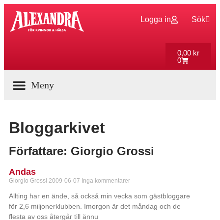
Logga in
Sök
0,00
kr
0
Aktuella Program
Bloggarkivet
Författare:
Giorgio Grossi
Andas
Giorgio Grossi
2009-06-07
Inga kommentarer
Allting har en ände, så också min vecka som gästbloggare
för 2,6 miljonerklubben. Imorgon är det måndag och de
flesta av oss återgår till ännu