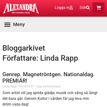
Logga in
Sök
Bloggarkivet
Författare:
Linda Rapp
Genrep. Magnetröntgen. Nationaldag.
PREMIÄR!
Linda Rapp
2014-05-27
Inga kommentarer
Som artist vill jag sprida glädje, musik och sång så långt
det bara går. Genom Kultur i vården får jag leva min
dröm varje dag!