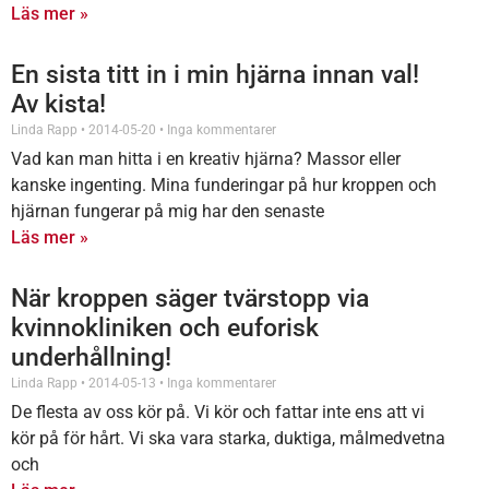
Läs mer »
En sista titt in i min hjärna innan val!
Av kista!
Linda Rapp
2014-05-20
Inga kommentarer
Vad kan man hitta i en kreativ hjärna? Massor eller
kanske ingenting. Mina funderingar på hur kroppen och
hjärnan fungerar på mig har den senaste
Läs mer »
När kroppen säger tvärstopp via
kvinnokliniken och euforisk
underhållning!
Linda Rapp
2014-05-13
Inga kommentarer
De flesta av oss kör på. Vi kör och fattar inte ens att vi
kör på för hårt. Vi ska vara starka, duktiga, målmedvetna
och