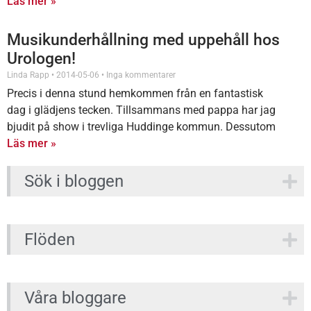
Läs mer »
Musikunderhållning med uppehåll hos
Urologen!
Linda Rapp
2014-05-06
Inga kommentarer
Precis i denna stund hemkommen från en fantastisk
dag i glädjens tecken. Tillsammans med pappa har jag
bjudit på show i trevliga Huddinge kommun. Dessutom
blivit
Läs mer »
Sök i bloggen
Flöden
Våra bloggare