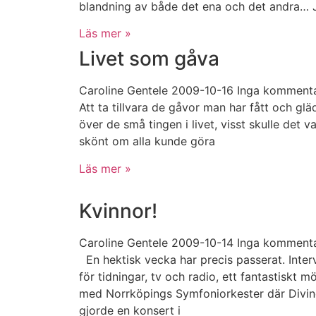
blandning av både det ena och det andra… 
Läs mer »
Livet som gåva
Caroline Gentele
2009-10-16
Inga komment
Att ta tillvara de gåvor man har fått och glä
över de små tingen i livet, visst skulle det v
skönt om alla kunde göra
Läs mer »
Kvinnor!
Caroline Gentele
2009-10-14
Inga komment
En hektisk vecka har precis passerat. Inter
för tidningar, tv och radio, ett fantastiskt m
med Norrköpings Symfoniorkester där Divin
gjorde en konsert i