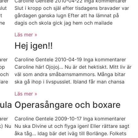
arer
Caroline Gentele
2010-04-22
Inga kommentarer
lut
Slut i kropp och själ efter tisdagens bravader var
t
gårdagen ganska lugn Efter att ha lämnat på
ne
dagis och skola gick jag hem och mailade
Läs mer »
Hej igen!!
rer
Caroline Gentele
2010-04-19
Inga kommentarer
pp
Caroline här! Ojojoj… Nu är det hektiskt. Mitt liv är
 och
väl som andra småbarnsmammors. Många bitar
dare
ska gå ihop i livspusslet. Ibland får man chansa
Läs mer »
mula
Operasångare och boxare
arer
Caroline Gentele
2009-10-17
Inga kommentarer
k) Nu
Nu ska Divine ut och flyga igen! Eller rättare sagt
åka tåg… Idag bär det iväg till Borlänge. Folkets