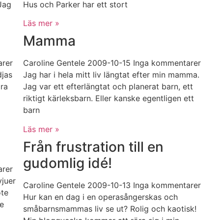
Jag
Hus och Parker har ett stort
Läs mer »
Mamma
arer
Caroline Gentele
2009-10-15
Inga kommentarer
djas
Jag har i hela mitt liv längtat efter min mamma.
ara
Jag var ett efterlängtat och planerat barn, ett
riktigt kärleksbarn. Eller kanske egentligen ett
barn
Läs mer »
Från frustration till en
gudomlig idé!
arer
vjuer
Caroline Gentele
2009-10-13
Inga kommentarer
öte
Hur kan en dag i en operasångerskas och
e
småbarnsmammas liv se ut? Rolig och kaotisk!