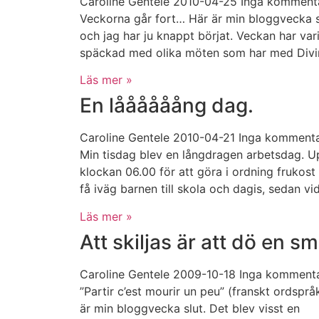
Caroline Gentele
2010-04-25
Inga komment
Veckorna går fort… Här är min bloggvecka s
och jag har ju knappt börjat. Veckan har vari
späckad med olika möten som har med Divi
Läs mer »
En låååååång dag.
Caroline Gentele
2010-04-21
Inga kommenta
Min tisdag blev en långdragen arbetsdag. U
klockan 06.00 för att göra i ordning frukost
få iväg barnen till skola och dagis, sedan vi
Läs mer »
Att skiljas är att dö en s
Caroline Gentele
2009-10-18
Inga komment
”Partir c’est mourir un peu” (franskt ordsprå
är min bloggvecka slut. Det blev visst en