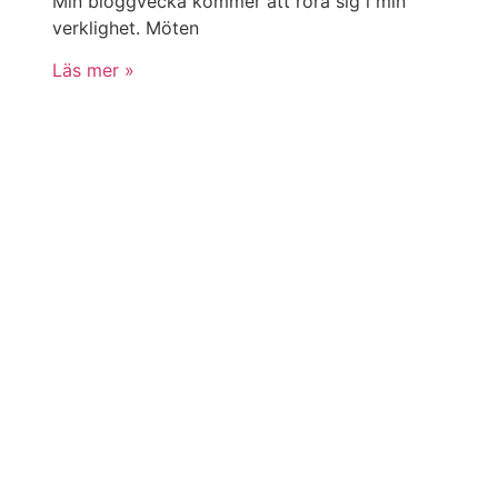
Min bloggvecka kommer att röra sig i min
verklighet. Möten
Läs mer »