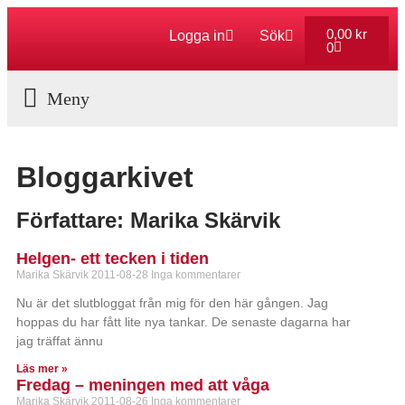
0,00
kr
Logga in
Sök
0
Aktuella Program
Bloggarkivet
Författare:
Marika Skärvik
Helgen- ett tecken i tiden
Marika Skärvik
2011-08-28
Inga kommentarer
Nu är det slutbloggat från mig för den här gången. Jag
hoppas du har fått lite nya tankar. De senaste dagarna har
jag träffat ännu
Läs mer »
Fredag – meningen med att våga
Marika Skärvik
2011-08-26
Inga kommentarer