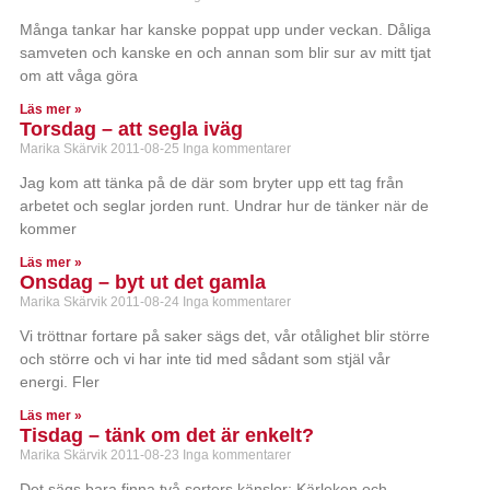
Många tankar har kanske poppat upp under veckan. Dåliga
samveten och kanske en och annan som blir sur av mitt tjat
om att våga göra
Läs mer »
Torsdag – att segla iväg
Marika Skärvik
2011-08-25
Inga kommentarer
Jag kom att tänka på de där som bryter upp ett tag från
arbetet och seglar jorden runt. Undrar hur de tänker när de
kommer
Läs mer »
Onsdag – byt ut det gamla
Marika Skärvik
2011-08-24
Inga kommentarer
Vi tröttnar fortare på saker sägs det, vår otålighet blir större
och större och vi har inte tid med sådant som stjäl vår
energi. Fler
Läs mer »
Tisdag – tänk om det är enkelt?
Marika Skärvik
2011-08-23
Inga kommentarer
Det sägs bara finna två sorters känslor: Kärleken och