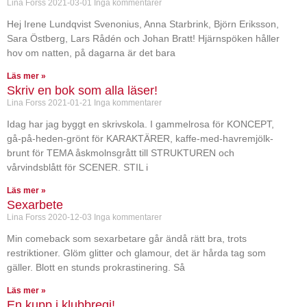
Lina Forss
2021-03-01
Inga kommentarer
Hej Irene Lundqvist Svenonius, Anna Starbrink, Björn Eriksson,
Sara Östberg, Lars Rådén och Johan Bratt! Hjärnspöken håller
hov om natten, på dagarna är det bara
Läs mer »
Skriv en bok som alla läser!
Lina Forss
2021-01-21
Inga kommentarer
Idag har jag byggt en skrivskola. I gammelrosa för KONCEPT,
gå-på-heden-grönt för KARAKTÄRER, kaffe-med-havremjölk-
brunt för TEMA åskmolnsgrått till STRUKTUREN och
vårvindsblått för SCENER. STIL i
Läs mer »
Sexarbete
Lina Forss
2020-12-03
Inga kommentarer
Min comeback som sexarbetare går ändå rätt bra, trots
restriktioner. Glöm glitter och glamour, det är hårda tag som
gäller. Blott en stunds prokrastinering. Så
Läs mer »
En kupp i klubbregi!