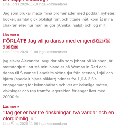
Lina Forss
2020-11-10
Inga kommentarer
Jag som brukar maxa mina promenader med poddar, nyheter,
böcker, samtal gick plötsligt runt och tittade inåt, kom åt mina
chakran eller hur man nu gör (Annika, hjälp!) och log milt.
Läs mer »
FÖRLÅT❣️ Jag vill ju dansa med er igen💃💃🏻💃🏼
💃🏽💃🏿
Lina Forss
2020-11-08
Inga kommentarer
jag älskar Alexandra, avgudar alla som jobbar på klubben, är
stormförtjust i att stå mitt ibland er på Woman in Red och
dansa till Susanne Lanefelts sköna tjut från scenen, i själ och
hjärta (speciellt hjärta såklart) brinner för 1,6 & 2,6’s
engagemang för kvinnohälsan och vet att kvinnliga möten,
viskningar och rop framför lägerelden förlänger livet med
20000 %.
Läs mer »
”Jag ger er här tre önskningar, två världar och en
oförglömlig jul”
Lina Forss
2020-11-06
Inga kommentarer