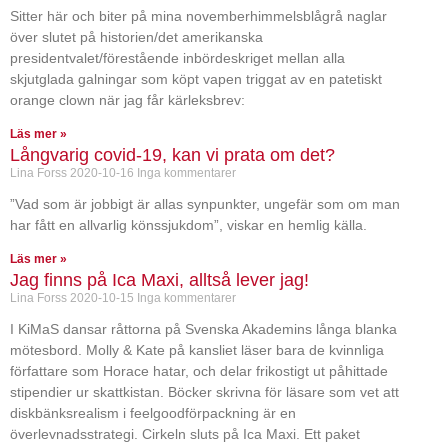
Sitter här och biter på mina novemberhimmelsblågrå naglar
över slutet på historien/det amerikanska
presidentvalet/förestående inbördeskriget mellan alla
skjutglada galningar som köpt vapen triggat av en patetiskt
orange clown när jag får kärleksbrev:
Läs mer »
Långvarig covid-19, kan vi prata om det?
Lina Forss
2020-10-16
Inga kommentarer
”Vad som är jobbigt är allas synpunkter, ungefär som om man
har fått en allvarlig könssjukdom”, viskar en hemlig källa.
Läs mer »
Jag finns på Ica Maxi, alltså lever jag!
Lina Forss
2020-10-15
Inga kommentarer
I KiMaS dansar råttorna på Svenska Akademins långa blanka
mötesbord. Molly & Kate på kansliet läser bara de kvinnliga
författare som Horace hatar, och delar frikostigt ut påhittade
stipendier ur skattkistan. Böcker skrivna för läsare som vet att
diskbänksrealism i feelgoodförpackning är en
överlevnadsstrategi. Cirkeln sluts på Ica Maxi. Ett paket