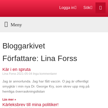
Logga in
Sök
Bloggarkivet
Författare:
Lina Forss
Kär i en spruta
Lina Forss
2021-05-04
Inga kommentarer
Jag är annorlunda. Jag har fått vaccin. O jag är offentligt
smygkär i min nya Dr. George Kry, som skrev upp mig på
hemliga överraskningslistan
Läs mer »
Kärleksbrev till mina politiker!