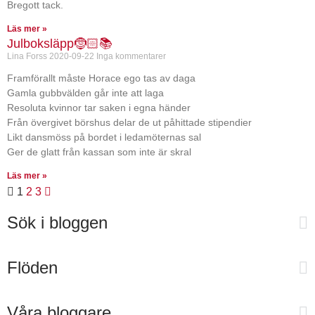
Bregott tack.
Läs mer »
Julboksläpp🤶🏻📚
Lina Forss
2020-09-22
Inga kommentarer
Framförallt måste Horace ego tas av daga
Gamla gubbvälden går inte att laga
Resoluta kvinnor tar saken i egna händer
Från övergivet börshus delar de ut påhittade stipendier
Likt dansmöss på bordet i ledamöternas sal
Ger de glatt från kassan som inte är skral
Läs mer »
1
2
3
Sök i bloggen
Flöden
Våra bloggare