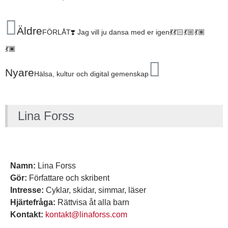
Äldre
FÖRLÅT❣️ Jag vill ju dansa med er igen💃💃🏻💃🏼💃🏽
💃🏿
Nyare
Hälsa, kultur och digital gemenskap
Lina Forss
Namn:
Lina Forss
Gör:
Författare och skribent
Intresse:
Cyklar, skidar, simmar, läser
Hjärtefråga:
Rättvisa åt alla barn
Kontakt:
kontakt@linaforss.com