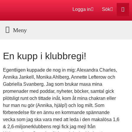
Logga in
Sök
Aktuella Program
En kupp i klubbregi!
Egentligen kuppade de nog in mig: Alexandra Charles,
Annika Jankell, Monika Ahlberg, Annette Lefterow och
Gabriella Svanberg. Jag som brukar maxa mina
promenader med poddar, nyheter, böcker, samtal gick
plötsligt runt och tittade inåt, kom åt mina chakran eller
hur man nu gör (Annika, hjälp!) och log milt. Som
förberedelse för en ännu en kommande spännande
vecka som jag ska vara med att leda i den makalösa 1,6
& 2,6-miljonerklubbens regi fick jag mejl från