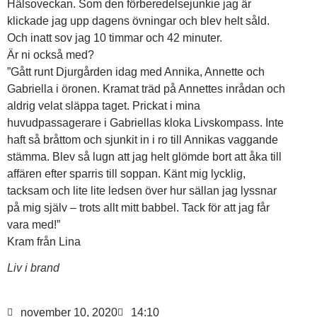
Hälsoveckan. Som den förberedelsejunkie jag är
klickade jag upp dagens övningar och blev helt såld.
Och inatt sov jag 10 timmar och 42 minuter.
Är ni också med?
”Gått runt Djurgården idag med Annika, Annette och
Gabriella i öronen. Kramat träd på Annettes inrådan och
aldrig velat släppa taget. Prickat i mina
huvudpassagerare i Gabriellas kloka Livskompass. Inte
haft så bråttom och sjunkit in i ro till Annikas vaggande
stämma. Blev så lugn att jag helt glömde bort att åka till
affären efter sparris till soppan. Känt mig lycklig,
tacksam och lite lite ledsen över hur sällan jag lyssnar
på mig själv – trots allt mitt babbel. Tack för att jag får
vara med!”
Kram från Lina
Liv i brand
november 10, 2020
14:10