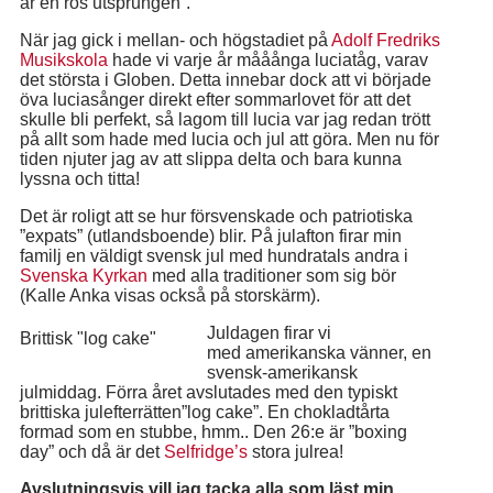
är en ros utsprungen”.
När jag gick i mellan- och högstadiet på
Adolf Fredriks
Musikskola
hade vi varje år mååånga luciatåg, varav
det största i Globen. Detta innebar dock att vi började
öva luciasånger direkt efter sommarlovet för att det
skulle bli perfekt, så lagom till lucia var jag redan trött
på allt som hade med lucia och jul att göra. Men nu för
tiden njuter jag av att slippa delta och bara kunna
lyssna och titta!
Det är roligt att se hur försvenskade och patriotiska
”expats” (utlandsboende) blir. På julafton firar min
familj en väldigt svensk jul med hundratals andra i
Svenska Kyrkan
med alla traditioner som sig bör
(Kalle Anka visas också på storskärm).
Juldagen firar vi
Brittisk "log cake"
med amerikanska vänner, en
svensk-amerikansk
julmiddag. Förra året avslutades med den typiskt
brittiska julefterrätten”log cake”. En chokladtårta
formad som en stubbe, hmm.. Den 26:e är ”boxing
day” och då är det
Selfridge’s
stora julrea!
Avslutningsvis vill jag tacka alla som läst min