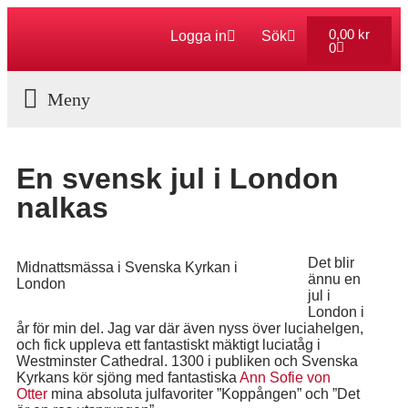
0,00
kr
Logga in
Sök
0
Aktuella Program
En svensk jul i London
nalkas
Det blir
Midnattsmässa i Svenska Kyrkan i
ännu en
London
jul i
London i
år för min del. Jag var där även nyss över luciahelgen,
och fick uppleva ett fantastiskt mäktigt luciatåg i
Westminster Cathedral. 1300 i publiken och Svenska
Kyrkans kör sjöng med fantastiska
Ann Sofie von
Otter
mina absoluta julfavoriter ”Koppången” och ”Det