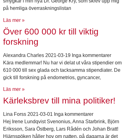
smygkär i min nya Dr. George Kry, som skrev upp mig
på hemliga överraskningslistan
Läs mer »
Över 600 000 kr till viktig
forskning
Alexandra Charles
2021-03-19
Inga kommentarer
Kära medlemmar! Nu har vi delat ut våra stipendier om
610 000 till sex glada och tacksamma stipendiater. De
gick till forskning på endometrios, gyncancer,
Läs mer »
Kärleksbrev till mina politiker!
Lina Forss
2021-03-01
Inga kommentarer
Hej Irene Lundqvist Svenonius, Anna Starbrink, Björn
Eriksson, Sara Östberg, Lars Rådén och Johan Bratt!
Hjärnspöken håller hov om natten, på dagarna är det