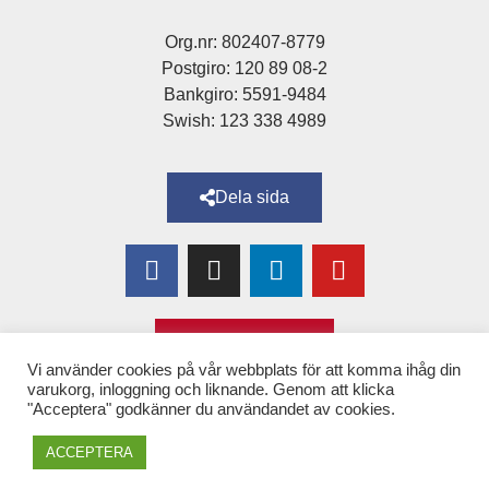
Org.nr: 802407-8779
Postgiro: 120 89 08-2
Bankgiro: 5591-9484
Swish: 123 338 4989
Dela sida
Bli medlem!
Vi använder cookies på vår webbplats för att komma ihåg din
varukorg, inloggning och liknande. Genom att klicka
"Acceptera" godkänner du användandet av cookies.
Copyright © 2025 Alexandra
–
för Kvinnor & Hälsa
ACCEPTERA
(tidigare 1,6 & 2,6 miljonerklubben)