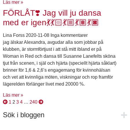
Läs mer »
FÖRLÅT❣️ Jag vill ju dansa
med er igen💃💃🏻💃🏼💃🏽💃🏿
Lina Forss
2020-11-08
Inga kommentarer
jag älskar Alexandra, avgudar alla som jobbar på
klubben, är stormförtjust i att stå mitt ibland er på
Woman in Red och dansa till Susanne Lanefelts sköna
tjut från scenen, i själ och hjärta (speciellt hjärta såklart)
brinner för 1,6 & 2,6’s engagemang för kvinnohälsan
och vet att kvinnliga möten, viskningar och rop framför
lägerelden förlänger livet med 20000 %.
Läs mer »
1
2
3
4
…
240
Sök i bloggen