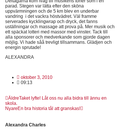
Deltagarna kom iväg till musikens toner som i en
parad. Stegen var lätta efter den sköna
uppvärmningen och de 5 km blev en underbar
vandring i det vackra höstvädret. Väl framme
serverades kycklingwrap och dryck, det fanns
uställningar och massage att prova på. Mer musik och
ett späckat lotteri med massor med vinster. Tack till
alla sponsorer och medverkande som gjorde dagen
möjlig. Vi hade såå trevligt tillsammans. Glädjen och
energin sprutade!
ALEXANDRA
oktober 3, 2010
09:13
Äldre
Taket lyfte! Låt oss nu alla bidra till ännu en
skola.
Nyare
En bra historia tål att granskas!
Alexandra Charles