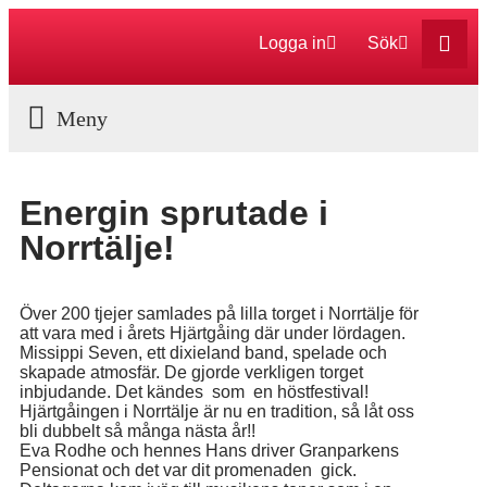
Logga in
Sök
Aktuella Program
Energin sprutade i
Norrtälje!
Över 200 tjejer samlades på lilla torget i Norrtälje för
att vara med i årets Hjärtgåing där under lördagen.
Missippi Seven, ett dixieland band, spelade och
skapade atmosfär. De gjorde verkligen torget
inbjudande. Det kändes som en höstfestival!
Hjärtgåingen i Norrtälje är nu en tradition, så låt oss
bli dubbelt så många nästa år!!
Eva Rodhe och hennes Hans driver Granparkens
Pensionat och det var dit promenaden gick.