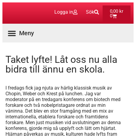
0,00
kr
Logga in
Sök
0
Aktuella Program
Taket lyfte! Låt oss nu alla
bidra till ännu en skola.
I fredags fick jag njuta av härlig klassisk musik av
Chopin, Weber och Krest på lunchen. Jag var
moderator på en tredagars konferens om biotech med
forskare och två nobelpristagare ordnat av min
väninna. Det blev en stor framgång med en mix av
internationella, etablera forskare och framtidens
forskare. Men just musiken vid avslutningen av denna
konferens, gjorde mig så upplyft och lätt om hjärtat.
Hjärnan påverkas av musik, kulturen hade lyfts fram