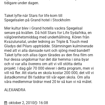
tidigare under dagen.
Taket lyfte när Stars for life kom till
Spegelsalen på Grand hotel i Stockholm
Mer kultur blev i Grand hotells vackra Spegelsal
senare på kvällen. Då höll Stars for Life Sydafrika, en
välgörenhetsmiddag med underhållning. Kören från
Kvazulunatal, under ledning av Triple & Touch med
Gladys del Pilars uppträdde. Stämningen kulminerade
med att vi alla dansade runt och sjöng med bandet!!
Taket lyfte och allas ögon tårades av den fina film om
hur dessa ungdomar har det där hemma i sina byar
och vi var alla överens om att vi vill stötta detta
projekt. I dag går 70 000 elever i detta program, men vi
vill nå fler. Att starta en skola kostar 200 000, det vill vi
åstadkomma! Bli faddrar till vår egen skola. Om alla
våra medlemmar bidrar med 20 kr så kan vi nå målet.
ALEXANDRA
oktober 2, 2010
16:08