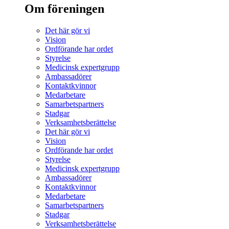
Om föreningen
Det här gör vi
Vision
Ordförande har ordet
Styrelse
Medicinsk expertgrupp
Ambassadörer
Kontaktkvinnor
Medarbetare
Samarbetspartners
Stadgar
Verksamhetsberättelse
Det här gör vi
Vision
Ordförande har ordet
Styrelse
Medicinsk expertgrupp
Ambassadörer
Kontaktkvinnor
Medarbetare
Samarbetspartners
Stadgar
Verksamhetsberättelse