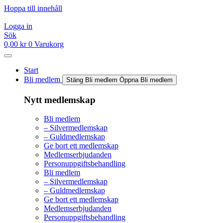
Hoppa till innehåll
Logga in
Sök
0,00
kr
0
Varukorg
Start
Bli medlem
Stäng Bli medlem
Öppna Bli medlem
Nytt medlemskap
Bli medlem
– Silvermedlemskap
– Guldmedlemskap
Ge bort ett medlemskap
Medlemserbjudanden
Personuppgiftsbehandling
Bli medlem
– Silvermedlemskap
– Guldmedlemskap
Ge bort ett medlemskap
Medlemserbjudanden
Personuppgiftsbehandling