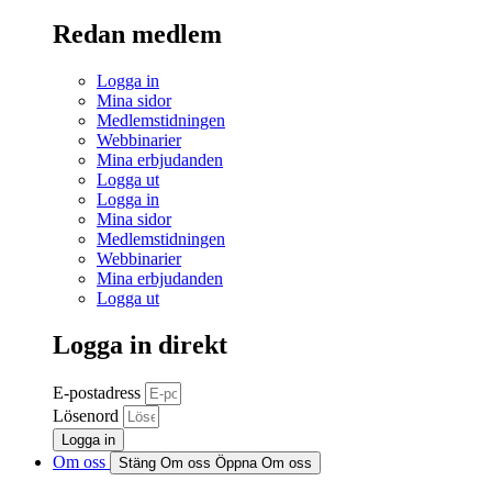
Redan medlem
Logga in
Mina sidor
Medlemstidningen
Webbinarier
Mina erbjudanden
Logga ut
Logga in
Mina sidor
Medlemstidningen
Webbinarier
Mina erbjudanden
Logga ut
Logga in direkt
E-postadress
Lösenord
Logga in
Om oss
Stäng Om oss
Öppna Om oss