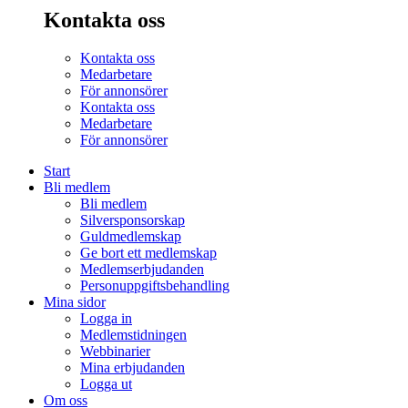
Kontakta oss
Kontakta oss
Medarbetare
För annonsörer
Kontakta oss
Medarbetare
För annonsörer
Start
Bli medlem
Bli medlem
Silversponsorskap
Guldmedlemskap
Ge bort ett medlemskap
Medlemserbjudanden
Personuppgiftsbehandling
Mina sidor
Logga in
Medlemstidningen
Webbinarier
Mina erbjudanden
Logga ut
Om oss