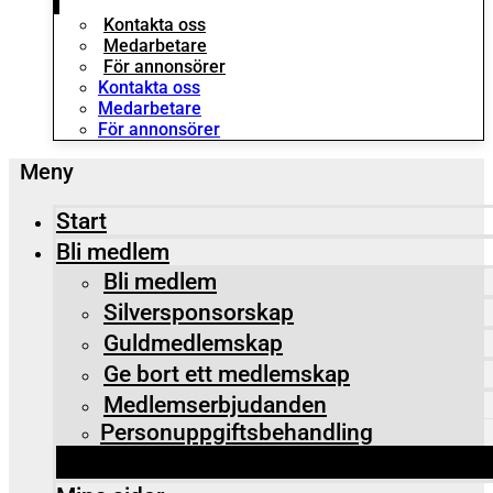
Kontakta oss
Medarbetare
För annonsörer
Kontakta oss
Medarbetare
För annonsörer
Start
Bli medlem
Bli medlem
Silversponsorskap
Guldmedlemskap
Ge bort ett medlemskap
Medlemserbjudanden
Personuppgiftsbehandling