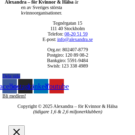
Alexandra – för Kvinnor & Hälsa
är
en av Sveriges största
kvinnoorganisationer.
Tegnérgatan 15
111 40 Stockholm
Telefon:
08-20 51 59
E-post:
info@alexandra.se
Org.nr: 802407-8779
Postgiro: 120 89 08-2
Bankgiro: 5591-9484
Swish: 123 338 4989
Dela sida
acebook
Instagram
Linkedin
Youtube
Bli medlem!
Copyright © 2025 Alexandra
–
för Kvinnor & Hälsa
(tidigare 1,6 & 2,6 miljonerklubben)