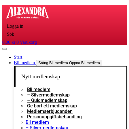
Hoppa
till
innehåll
Logga in
Sök
0,00
kr
0
Varukorg
Start
Bli medlem
Stäng Bli medlem
Öppna Bli medlem
Nytt medlemskap
Bli medlem
– Silvermedlemskap
– Guldmedlemskap
Ge bort ett medlemskap
Medlemserbjudanden
Personuppgiftsbehandling
Bli medlem
– Silvermedlemskap