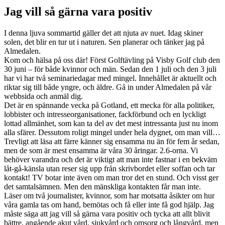
Jag vill så gärna vara positiv
I denna ljuva sommartid gäller det att njuta av nuet. Idag skiner
solen, det blir en tur ut i naturen. Sen planerar och tänker jag på
Almedalen.
Kom och hälsa på oss där! Först Golftävling på Visby Golf club den
30 juni – för både kvinnor och män. Sedan den 1 juli och den 3 juli
har vi har två seminariedagar med mingel. Innehållet är aktuellt och
riktar sig till både yngre, och äldre. Gå in under Almedalen på vår
webbsida och anmäl dig.
Det är en spännande vecka på Gotland, ett mecka för alla politiker,
lobbister och intresseorganisationer, fackförbund och en lyckligt
lottad allmänhet, som kan ta del av det mest intressanta just nu inom
alla sfärer. Dessutom roligt mingel under hela dygnet, om man vill…
Trevligt att läsa att färre känner sig ensamma nu än för fem år sedan,
men de som är mest ensamma är våra 30 åringar. 2.6-orna. Vi
behöver varandra och det är viktigt att man inte fastnar i en bekväm
låt-gå-känsla utan reser sig upp från skrivbordet eller soffan och tar
kontakt! TV botar inte även om man tror det en stund. Och visst ger
det samtalsämnen. Men den mänskliga kontakten får man inte.
Läser om två journalister, kvinnor, som har motsatta åsikter om hur
våra gamla tas om hand, bemötas och få eller inte få god hjälp. Jag
måste säga att jag vill så gärna vara positiv och tycka att allt blivit
bättre, angående akut vård, sjukvård och omsorg och långvård, men