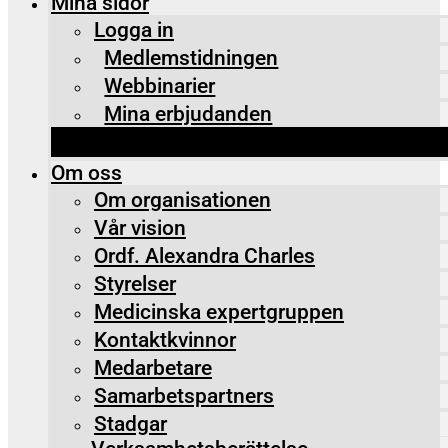
Mina sidor
Logga in
Medlemstidningen
Webbinarier
Mina erbjudanden
Om oss
Om organisationen
Vår vision
Ordf. Alexandra Charles
Styrelser
Medicinska expertgruppen
Kontaktkvinnor
Medarbetare
Samarbetspartners
Stadgar