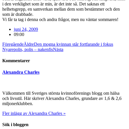
i den verklighet som är min, är det inte så. Det saknas ett
helhetsgrepp, en samverkan mellan dem som bestämmer och den
som är drabbade.
Vi får ta tag i denna och andra frågor, men nu väntar sommaren!
juni 24, 2009
09:00
Föregående
Äldre
Den mogna kvinnan står fortfarande i fokus
Nyare
polis, polis – nakenfis
Nästa
Kommentarer
Alexandra Charles
Välkommen till Sveriges största kvinnoförenings blogg om hälsa
och livsstil. Här skriver Alexandra Charles, grundare av 1,6 & 2,6
miljonerklubben.
Fler inlägg av Alexandra Charles »
Sök i bloggen