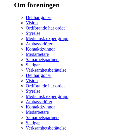
Om föreningen
Det här gör vi
Vision
Ordförande har ordet
Styrelse
Medicinsk expertgrupp
Ambassadörer
Kontaktkvinnor
Medarbetare
Samarbetspartners
Stadgar
Verksamhetsberättelse
Det här gör vi
Vision
Ordförande har ordet
Styrelse
Medicinsk expertgrupp
Ambassadörer
Kontaktkvinnor
Medarbetare
Samarbetspartners
Stadgar
Verksamhetsberättelse