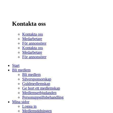
Kontakta oss
Kontakta oss
Medarbetare
För annonsörer
Kontakta oss
Medarbetare
För annonsörer
Start
Bli medlem
Bli medlem
Silversponsorskap
Guldmedlemskap
Ge bort ett medlemskap
Medlemserbjudanden
Personuppgiftsbehandling
Mina sidor
Logga in
Medlemstidningen