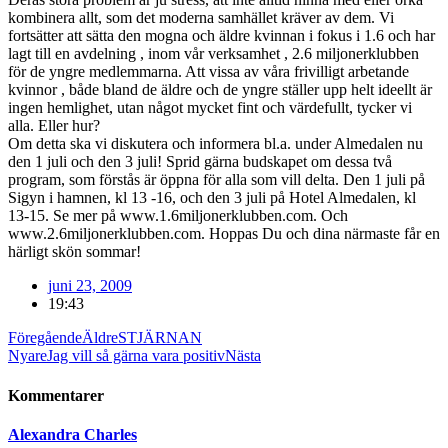
kombinera allt, som det moderna samhället kräver av dem. Vi
fortsätter att sätta den mogna och äldre kvinnan i fokus i 1.6 och har
lagt till en avdelning , inom vår verksamhet , 2.6 miljonerklubben
för de yngre medlemmarna. Att vissa av våra frivilligt arbetande
kvinnor , både bland de äldre och de yngre ställer upp helt ideellt är
ingen hemlighet, utan något mycket fint och värdefullt, tycker vi
alla. Eller hur?
Om detta ska vi diskutera och informera bl.a. under Almedalen nu
den 1 juli och den 3 juli! Sprid gärna budskapet om dessa två
program, som förstås är öppna för alla som vill delta. Den 1 juli på
Sigyn i hamnen, kl 13 -16, och den 3 juli på Hotel Almedalen, kl
13-15. Se mer på www.1.6miljonerklubben.com. Och
www.2.6miljonerklubben.com. Hoppas Du och dina närmaste får en
härligt skön sommar!
juni 23, 2009
19:43
Föregående
Äldre
STJÄRNAN
Nyare
Jag vill så gärna vara positiv
Nästa
Kommentarer
Alexandra Charles