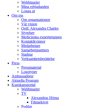
Webbinarier
Mina erbjudanden
Logga ut
Om oss
Om organisationen
Vår vision
Ordf. Alexandra Charles
Styrelser
Medicinska expertgruppen
Kontaktkvinnor
Medarbetare
Samarbetspartners
Stadgar
Verksamhetsberättelse
Press
Pressmaterial
Logotyper
Ambassadörer
Aktuella Program
Kunskapsportal
Webbinarier
TV
Alexandras Hörna
Filmarkivet
Poddar