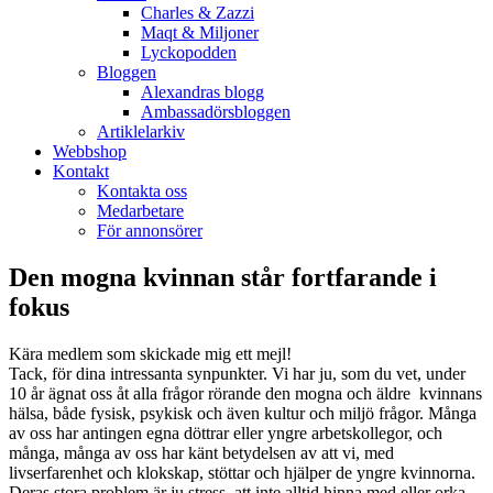
Charles & Zazzi
Maqt & Miljoner
Lyckopodden
Bloggen
Alexandras blogg
Ambassadörsbloggen
Artiklelarkiv
Webbshop
Kontakt
Kontakta oss
Medarbetare
För annonsörer
Den mogna kvinnan står fortfarande i
fokus
Kära medlem som skickade mig ett mejl!
Tack, för dina intressanta synpunkter. Vi har ju, som du vet, under
10 år ägnat oss åt alla frågor rörande den mogna och äldre kvinnans
hälsa, både fysisk, psykisk och även kultur och miljö frågor. Många
av oss har antingen egna döttrar eller yngre arbetskollegor, och
många, många av oss har känt betydelsen av att vi, med
livserfarenhet och klokskap, stöttar och hjälper de yngre kvinnorna.
Deras stora problem är ju stress, att inte alltid hinna med eller orka