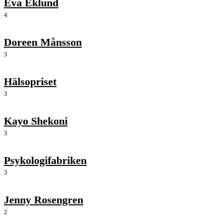
Eva Eklund
4
Doreen Månsson
3
Hälsopriset
3
Kayo Shekoni
3
Psykologifabriken
3
Jenny Rosengren
2