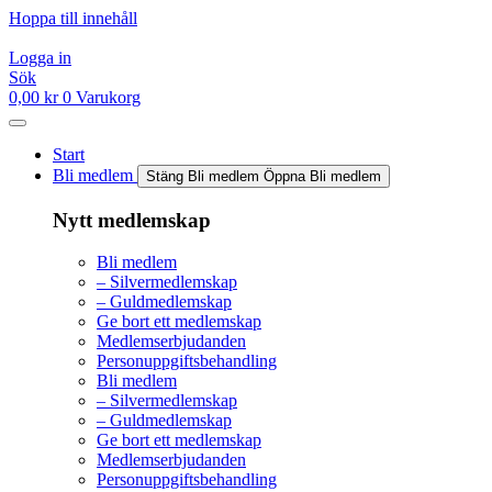
Hoppa till innehåll
Logga in
Sök
0,00
kr
0
Varukorg
Start
Bli medlem
Stäng Bli medlem
Öppna Bli medlem
Nytt medlemskap
Bli medlem
– Silvermedlemskap
– Guldmedlemskap
Ge bort ett medlemskap
Medlemserbjudanden
Personuppgiftsbehandling
Bli medlem
– Silvermedlemskap
– Guldmedlemskap
Ge bort ett medlemskap
Medlemserbjudanden
Personuppgiftsbehandling