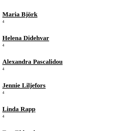
Maria Björk
4
Helena Didehvar
4
Alexandra Pascalidou
4
Jennie Liljefors
4
Linda Rapp
4