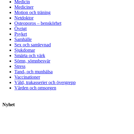
Medicin
Mediciner
Motion och träning
Netdoktor
Osteoporos – benskörhet
Övrigt
Psyket
Samhälle
Sex och samlevnad
Sjukdomar
Smärta och värk
Sömn, sömnbesvär
Stress
Tand- och munhälsa
Vaccinationer
Våld, trakasserier och övergrepp
Vården och omsorgen
Nyhet