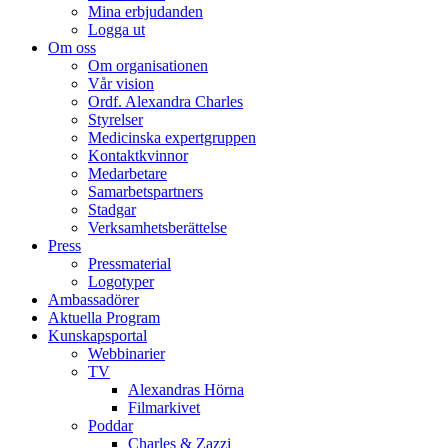
Mina erbjudanden
Logga ut
Om oss
Om organisationen
Vår vision
Ordf. Alexandra Charles
Styrelser
Medicinska expertgruppen
Kontaktkvinnor
Medarbetare
Samarbetspartners
Stadgar
Verksamhetsberättelse
Press
Pressmaterial
Logotyper
Ambassadörer
Aktuella Program
Kunskapsportal
Webbinarier
TV
Alexandras Hörna
Filmarkivet
Poddar
Charles & Zazzi