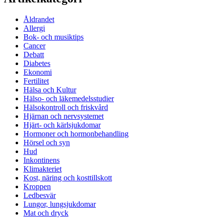
Åldrandet
Allergi
Bok- och musiktips
Cancer
Debatt
Diabetes
Ekonomi
Fertilitet
Hälsa och Kultur
Hälso- och läkemedelsstudier
Hälsokontroll och friskvård
Hjärnan och nervsystemet
Hjärt- och kärlsjukdomar
Hormoner och hormonbehandling
Hörsel och syn
Hud
Inkontinens
Klimakteriet
Kost, näring och kosttillskott
Kroppen
Ledbesvär
Lungor, lungsjukdomar
Mat och dryck