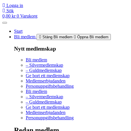
Logga in
Sök
0,00
kr
0
Varukorg
Start
Bli medlem
Stäng Bli medlem
Öppna Bli medlem
Nytt medlemskap
Bli medlem
– Silvermedlemskap
– Guldmedlemskap
Ge bort ett medlemskap
Medlemserbjudanden
Personuppgiftsbehandling
Bli medlem
– Silvermedlemskap
– Guldmedlemskap
Ge bort ett medlemskap
Medlemserbjudanden
Personuppgiftsbehandling
Redan medlem