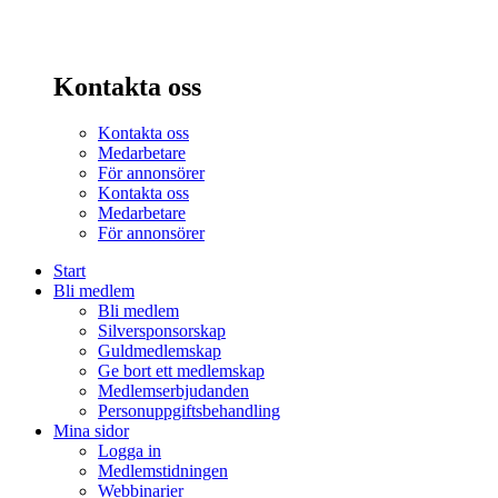
Kontakta oss
Kontakta oss
Medarbetare
För annonsörer
Kontakta oss
Medarbetare
För annonsörer
Start
Bli medlem
Bli medlem
Silversponsorskap
Guldmedlemskap
Ge bort ett medlemskap
Medlemserbjudanden
Personuppgiftsbehandling
Mina sidor
Logga in
Medlemstidningen
Webbinarier