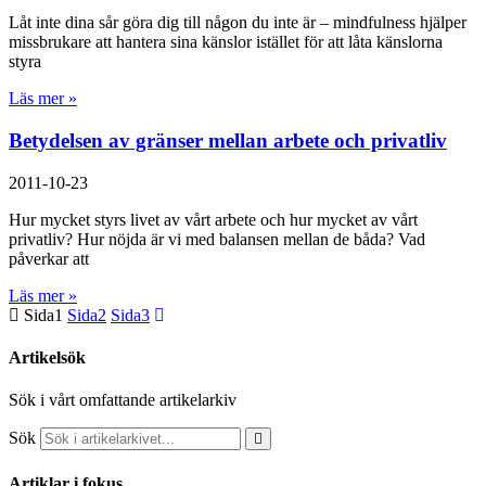
Låt inte dina sår göra dig till någon du inte är – mindfulness hjälper
missbrukare att hantera sina känslor istället för att låta känslorna
styra
Läs mer »
Betydelsen av gränser mellan arbete och privatliv
2011-10-23
Hur mycket styrs livet av vårt arbete och hur mycket av vårt
privatliv? Hur nöjda är vi med balansen mellan de båda? Vad
påverkar att
Läs mer »
Sida
1
Sida
2
Sida
3
Artikelsök
Sök i vårt omfattande artikelarkiv
Sök
Artiklar i fokus