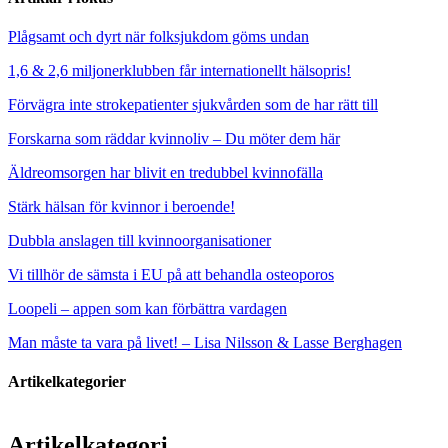
Plågsamt och dyrt när folksjukdom göms undan
1,6 & 2,6 miljonerklubben får internationellt hälsopris!
Förvägra inte strokepatienter sjukvården som de har rätt till
Forskarna som räddar kvinnoliv – Du möter dem här
Äldreomsorgen har blivit en tredubbel kvinnofälla
Stärk hälsan för kvinnor i beroende!
Dubbla anslagen till kvinnoorganisationer
Vi tillhör de sämsta i EU på att behandla osteoporos
Loopeli – appen som kan förbättra vardagen
Man måste ta vara på livet! – Lisa Nilsson & Lasse Berghagen
Artikelkategorier
Artikelkategori