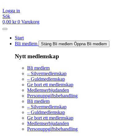
Hoppa
till
Logga in
innehåll
Sök
0,00
kr
0
Varukorg
Start
Bli medlem
Stäng Bli medlem
Öppna Bli medlem
Nytt medlemskap
Bli medlem
– Silvermedlemskap
– Guldmedlemskap
Ge bort ett medlemskap
Medlemserbjudanden
Personuppgiftsbehandling
Bli medlem
– Silvermedlemskap
– Guldmedlemskap
Ge bort ett medlemskap
Medlemserbjudanden
Personuppgiftsbehandling