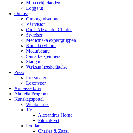
Mina erbjudanden
Logga ut
Om oss
Om organisationen
Vår vision
Ordf. Alexandra Charles
Styrelser
Medicinska expertgruppen
Kontaktkvinnor
Medarbetare
Samarbetspartners
Stadgar
Verksamhetsberättelse
Press
Pressmaterial
Logotyper
Ambassadörer
Aktuella Program
Kunskapsportal
Webbinarier
TV
Alexandras Hörna
Filmarkivet
Poddar
Charles & Zazzi