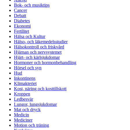
Bok- och musiktips
Cancer
Debatt
Diabetes
Ekonomi
Fertilitet
Hälsa och Kultur
Hälso- och läkemedelsstudier
Hälsokontroll och friskvård
Hjärnan och nervsystemet
Hjärt- och kärlsjukdomar
Hormoner och hormonbehandling
Hörsel och syn
Hud
Inkontinens
Klimakteriet
Kost, näring och kosttillskott
Kroppen
Ledbesvär
Lungor, lungsjukdomar
Mat och dryck
Medicin
Mediciner
Motion och träning