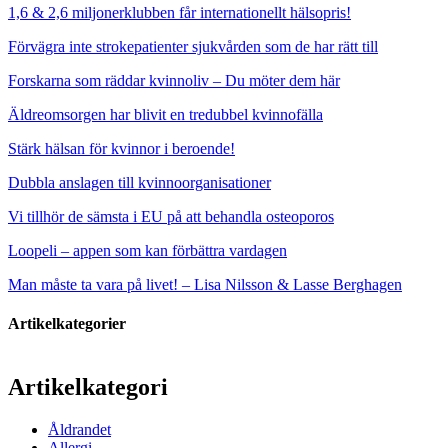
1,6 & 2,6 miljonerklubben får internationellt hälsopris!
Förvägra inte strokepatienter sjukvården som de har rätt till
Forskarna som räddar kvinnoliv – Du möter dem här
Äldreomsorgen har blivit en tredubbel kvinnofälla
Stärk hälsan för kvinnor i beroende!
Dubbla anslagen till kvinnoorganisationer
Vi tillhör de sämsta i EU på att behandla osteoporos
Loopeli – appen som kan förbättra vardagen
Man måste ta vara på livet! – Lisa Nilsson & Lasse Berghagen
Artikelkategorier
Artikelkategori
Åldrandet
Allergi