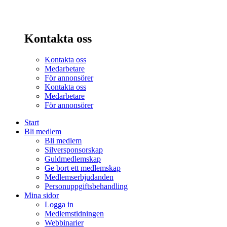
Kontakta oss
Kontakta oss
Medarbetare
För annonsörer
Kontakta oss
Medarbetare
För annonsörer
Start
Bli medlem
Bli medlem
Silversponsorskap
Guldmedlemskap
Ge bort ett medlemskap
Medlemserbjudanden
Personuppgiftsbehandling
Mina sidor
Logga in
Medlemstidningen
Webbinarier