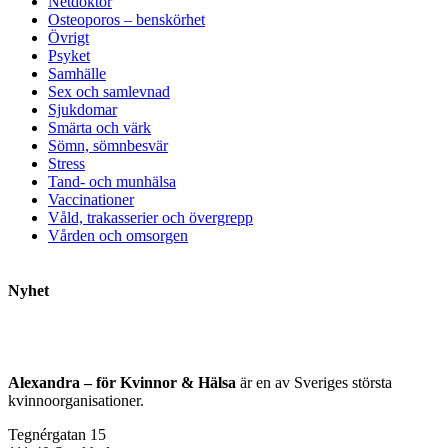
Netdoktor
Osteoporos – benskörhet
Övrigt
Psyket
Samhälle
Sex och samlevnad
Sjukdomar
Smärta och värk
Sömn, sömnbesvär
Stress
Tand- och munhälsa
Vaccinationer
Våld, trakasserier och övergrepp
Vården och omsorgen
Nyhet
Alexandra – för Kvinnor & Hälsa
är en av Sveriges största
kvinnoorganisationer.
Tegnérgatan 15