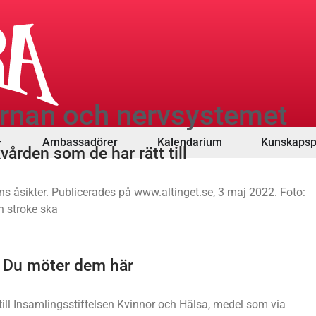
järnan och nervsystemet
Ambassadörer
Kalendarium
Kunskapsp
vården som de har rätt till
ns åsikter. Publicerades på www.altinget.se, 3 maj 2022. Foto:
n stroke ska
– Du möter dem här
 till Insamlingsstiftelsen Kvinnor och Hälsa, medel som via