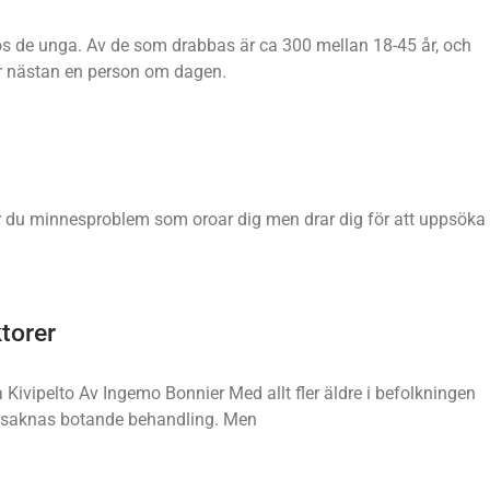
hos de unga. Av de som drabbas är ca 300 mellan 18-45 år, och
lir nästan en person om dagen.
r du minnesproblem som oroar dig men drar dig för att uppsöka
ktorer
ia Kivipelto Av Ingemo Bonnier Med allt fler äldre i befolkningen
 saknas botande behandling. Men