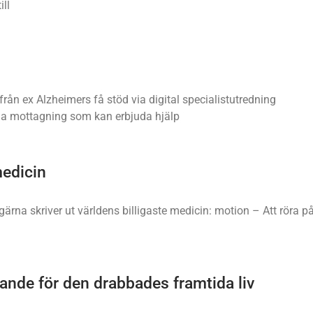
ill
ån ex Alzheimers få stöd via digital specialistutredning
la mottagning som kan erbjuda hjälp
medicin
rna skriver ut världens billigaste medicin: motion – Att röra p
rande för den drabbades framtida liv