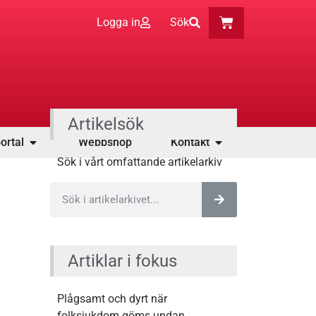
Logga in
Sök
Artikelsök
ortal
Webbshop
Kontakt
Sök i vårt omfattande artikelarkiv
Artiklar i fokus
Plågsamt och dyrt när
folksjukdom göms undan