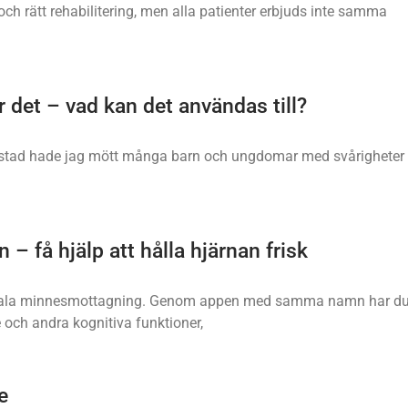
bra och rätt rehabilitering, men alla patienter erbjuds inte samma
 det – vad kan det användas till?
ö stad hade jag mött många barn och ungdomar med svårigheter
– få hjälp att hålla hjärnan frisk
igitala minnesmottagning. Genom appen med samma namn har d
 och andra kognitiva funktioner,
e