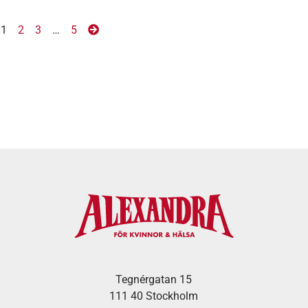
1
2
3
…
5
Tegnérgatan 15
111 40 Stockholm