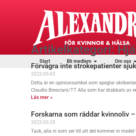
Artikelkategori: H
Start
Bli medlem
Om oss
Förvägra inte strokepatienter sjuk
2022-05-03
Detta är en opinionsartikel som speglar skribente
Claudio Bresciani/TT Alla som har drabbats av e
Läs mer »
Forskarna som räddar kvinnoliv 
2022-03-25
Tack, alla ni som ser till att det kommer in medel