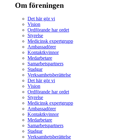
Om föreningen
Det här gör vi
Vision
Ordförande har ordet
Styrelse
Medicinsk expertgrupp
Ambassadörer
Kontaktkvinnor
Medarbetare
Samarbetspartners
Stadgar
Verksamhetsberättelse
Det här gör vi
Vision
Ordförande har ordet
Styrelse
Medicinsk expertgrupp
Ambassadörer
Kontaktkvinnor
Medarbetare
Samarbetspartners
Stadgar
Verksamhetsberättelse