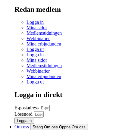
Redan medlem
Logga in
Mina sidor
Medlemstidningen
Webbinarier
Mina erbjudanden
Logga ut
Logga in
Mina sidor
Medlemstidningen
Webbinarier
Mina erbjudanden
Logga ut
Logga in direkt
E-postadress
Lösenord
Logga in
Om oss
Stäng Om oss
Öppna Om oss