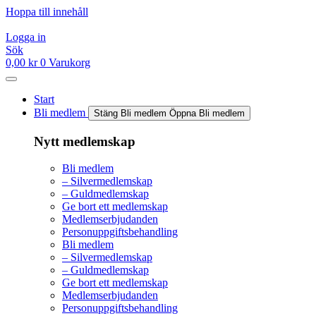
Hoppa till innehåll
Logga in
Sök
0,00
kr
0
Varukorg
Start
Bli medlem
Stäng Bli medlem
Öppna Bli medlem
Nytt medlemskap
Bli medlem
– Silvermedlemskap
– Guldmedlemskap
Ge bort ett medlemskap
Medlemserbjudanden
Personuppgiftsbehandling
Bli medlem
– Silvermedlemskap
– Guldmedlemskap
Ge bort ett medlemskap
Medlemserbjudanden
Personuppgiftsbehandling