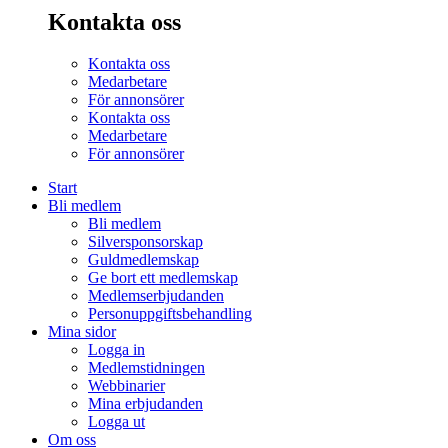
Kontakta oss
Kontakta oss
Medarbetare
För annonsörer
Kontakta oss
Medarbetare
För annonsörer
Start
Bli medlem
Bli medlem
Silversponsorskap
Guldmedlemskap
Ge bort ett medlemskap
Medlemserbjudanden
Personuppgiftsbehandling
Mina sidor
Logga in
Medlemstidningen
Webbinarier
Mina erbjudanden
Logga ut
Om oss