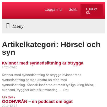
0,00
kr
Logga in
Sök
0
Aktuella Program
Artikelkategori: Hörsel och
syn
Kvinnor med synnedsättning är otrygga
2020-03-20
Kvinnor med synnedsättning är otrygga Kvinnor med
synnedsättning är mer utsatta än män med
synnedsättning. Könsskillnaderna är mest tydliga kring,hälsa,
ekonomi, trygghet och diskriminering. – Det
Läs mer »
ÖGONVRÅN – en podcast om ögat
2019-12-17