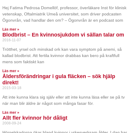
Hej Fatima Pedrosa Domellöf, professor, överläkare Inst för klinisk
vetenskap, Oftalmiatrik Umeå universitet, som driver podcasten
Ögonvrån, vad handlar den om? – Ögonvrån är en podcast som
Läs mer »
Blodbrist – En kvinnosjukdom vi sällan talar om
2016-11-07
Trötthet, yrsel och minskad ork kan vara symptom på anemi, så
kallad blodbrist. Att fertila kvinnor drabbas kan bero på kraftfull
mens som faktiskt kan
Läs mer »
Åldersförändringar i gula fläcken – sök hjälp
direkt!
2015-03-18
Att inte kunna klara sig själv eller att inte kunna läsa eller se på tv
när man blir äldre är något som många fasar för.
Läs mer »
Allt fler kvinnor hör dåligt
2008-09-24
Hörselskadorna ökar bland kvinnor i yrkesverksam ålder. I dag har