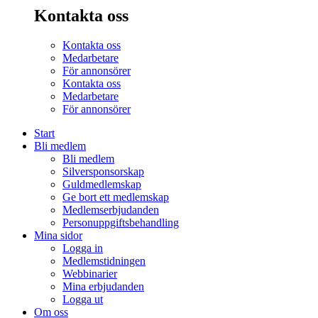
Kontakta oss
Kontakta oss
Medarbetare
För annonsörer
Kontakta oss
Medarbetare
För annonsörer
Start
Bli medlem
Bli medlem
Silversponsorskap
Guldmedlemskap
Ge bort ett medlemskap
Medlemserbjudanden
Personuppgiftsbehandling
Mina sidor
Logga in
Medlemstidningen
Webbinarier
Mina erbjudanden
Logga ut
Om oss