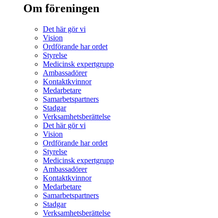
Om föreningen
Det här gör vi
Vision
Ordförande har ordet
Styrelse
Medicinsk expertgrupp
Ambassadörer
Kontaktkvinnor
Medarbetare
Samarbetspartners
Stadgar
Verksamhetsberättelse
Det här gör vi
Vision
Ordförande har ordet
Styrelse
Medicinsk expertgrupp
Ambassadörer
Kontaktkvinnor
Medarbetare
Samarbetspartners
Stadgar
Verksamhetsberättelse