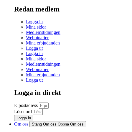
Redan medlem
Logga in
Mina sidor
Medlemstidningen
Webbinarier
Mina erbjudanden
Logga ut
Logga in
Mina sidor
Medlemstidningen
Webbinarier
Mina erbjudanden
Logga ut
Logga in direkt
E-postadress
Lösenord
Logga in
Om oss
Stäng Om oss
Öppna Om oss