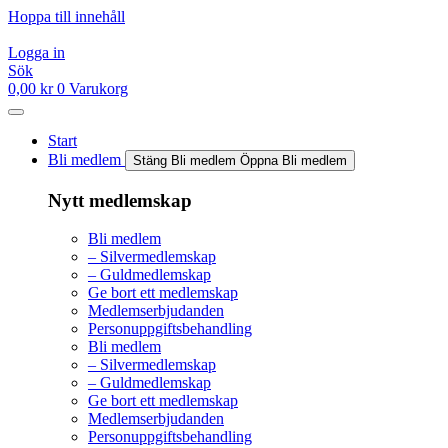
Hoppa till innehåll
Logga in
Sök
0,00
kr
0
Varukorg
Start
Bli medlem
Stäng Bli medlem
Öppna Bli medlem
Nytt medlemskap
Bli medlem
– Silvermedlemskap
– Guldmedlemskap
Ge bort ett medlemskap
Medlemserbjudanden
Personuppgiftsbehandling
Bli medlem
– Silvermedlemskap
– Guldmedlemskap
Ge bort ett medlemskap
Medlemserbjudanden
Personuppgiftsbehandling