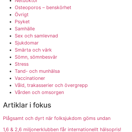
Netdoktor
Osteoporos – benskörhet
Övrigt
Psyket
Samhälle
Sex och samlevnad
Sjukdomar
Smärta och värk
Sömn, sömnbesvär
Stress
Tand- och munhälsa
Vaccinationer
Våld, trakasserier och övergrepp
Vården och omsorgen
Artiklar i fokus
Plågsamt och dyrt när folksjukdom göms undan
1,6 & 2,6 miljonerklubben får internationellt hälsopris!