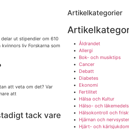
Artikelkategorier
Artikelkategor
 delar ut stipendier om 610
Åldrandet
a kvinnors liv Forskarna som
Allergi
Bok- och musiktips
Cancer
?
Debatt
Diabetes
Ekonomi
tan att veta om det? Var
Fertilitet
nare att
Hälsa och Kultur
Hälso- och läkemedels
Hälsokontroll och fris
tadigt tack vare
Hjärnan och nervsyste
Hjärt- och kärlsjukdo