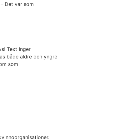
 – Det var som
! Text Inger
as både äldre och yngre
kdom som
kvinnoorganisationer.