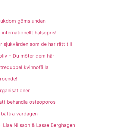
ksjukdom göms undan
 internationellt hälsopris!
r sjukvården som de har rätt till
oliv – Du möter dem här
 tredubbel kvinnofälla
eroende!
rganisationer
å att behandla osteoporos
rbättra vardagen
 – Lisa Nilsson & Lasse Berghagen