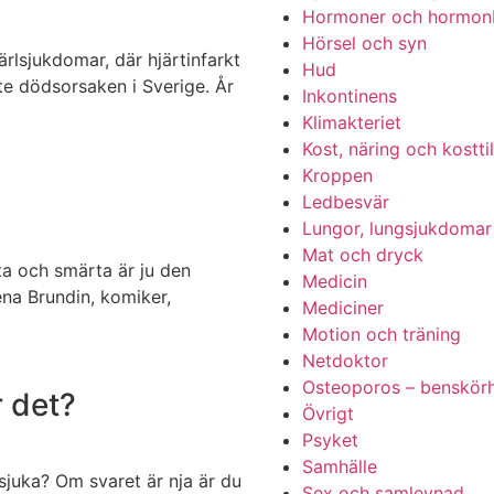
Hormoner och hormon
Hörsel och syn
ärlsjukdomar, där hjärtinfarkt
Hud
ste dödsorsaken i Sverige. År
Inkontinens
Klimakteriet
Kost, näring och kosttil
Kroppen
Ledbesvär
Lungor, lungsjukdomar
Mat och dryck
ta och smärta är ju den
Medicin
na Brundin, komiker,
Mediciner
Motion och träning
Netdoktor
Osteoporos – benskör
r det?
Övrigt
Psyket
Samhälle
sjuka? Om svaret är nja är du
Sex och samlevnad