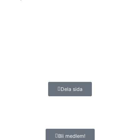
Dela sida
Bli medlem!