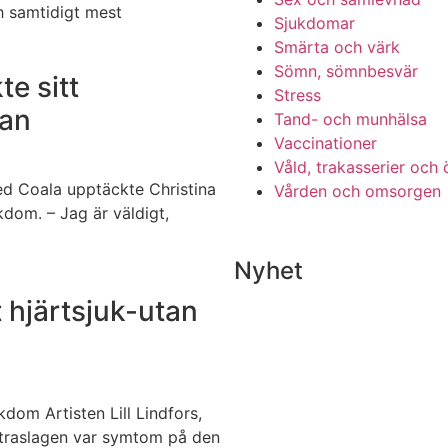
h samtidigt mest
Sjukdomar
Smärta och värk
Sömn, sömnbesvär
te sitt
Stress
lan
Tand- och munhälsa
Vaccinationer
Våld, trakasserier och
ed Coala upptäckte Christina
Vården och omsorgen
ukdom. – Jag är väldigt,
Nyhet
t hjärtsjuk-utan
dom Artisten Lill Lindfors,
xtraslagen var symtom på den