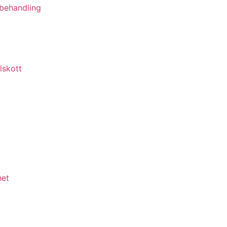
behandling
lskott
het