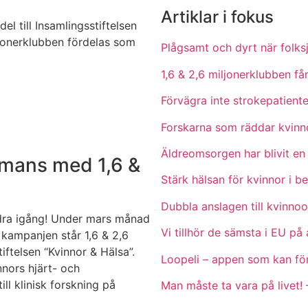
Artiklar i fokus
el till Insamlingsstiftelsen
ljonerklubben fördelas som
Plågsamt och dyrt när fol
1,6 & 2,6 miljonerklubben får
Förvägra inte strokepatiente
Forskarna som räddar kvinn
Äldreomsorgen har blivit en
mmans med 1,6 &
Stärk hälsan för kvinnor i b
Dubbla anslagen till kvinnoo
 dra igång! Under mars månad
Vi tillhör de sämsta i EU p
 kampanjen står 1,6 & 2,6
ftelsen “Kvinnor & Hälsa”.
Loopeli – appen som kan fö
nnors hjärt- och
ll klinisk forskning på
Man måste ta vara på livet!