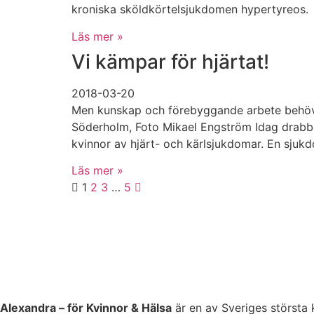
kroniska sköldkörtelsjukdomen hypertyreos.
Läs mer »
Vi kämpar för hjärtat!
2018-03-20
Men kunskap och förebyggande arbete behövs
Söderholm, Foto Mikael Engström Idag drabb
kvinnor av hjärt- och kärlsjukdomar. En sju
Läs mer »
1
2
3
…
5
Alexandra – för Kvinnor & Hälsa
är en av Sveriges största 