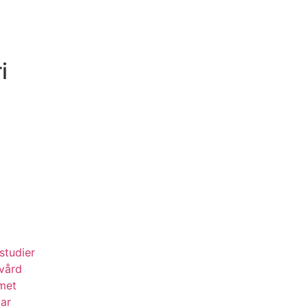
i
studier
kvård
met
mar