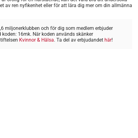
t av ren nyfikenhet eller för att lära dig mer om din allmänna
& 2,6 miljonerklubben och för dig som medlem erbjuder
änd koden: 16mk. När koden används skänker
stiftelsen
Kvinnor & Hälsa
. Ta del av erbjudandet
här
!