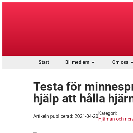
Start
Bli medlem
Om oss
Testa för minnesp
hjälp att hålla hjär
Kategori:
Artikeln publicerad:
2021-04-20
Hjärnan och ner