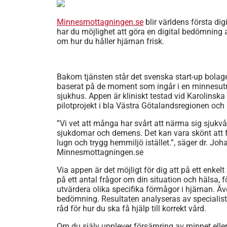
Minnesmottagningen.se
blir världens första 
har du möjlighet att göra en digital bedömning 
om hur du håller hjärnan frisk.
Bakom tjänsten står det svenska start-up bolag
baserat på de moment som ingår i en minnesutr
sjukhus. Appen är kliniskt testad vid Karolinsk
pilotprojekt i bla Västra Götalandsregionen oc
”Vi vet att många har svårt att närma sig sjukvår
sjukdomar och demens. Det kan vara skönt att få
lugn och trygg hemmiljö istället.”, säger dr. Jo
Minnesmottagningen.se
Via appen är det möjligt för dig att på ett enkel
på ett antal frågor om din situation och hälsa, 
utvärdera olika specifika förmågor i hjärnan. Ä
bedömning. Resultaten analyseras av specialistl
råd för hur du ska få hjälp till korrekt vård.
Om du själv upplever försämring av minnet eller 