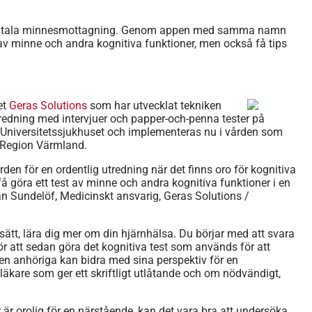
digitala minnesmottagning. Genom appen med samma namn
av minne och andra kognitiva funktioner, men också få tips
et
Geras Solutions
som har utvecklat tekniken
edning med intervjuer och papper-och-penna tester på
a Universitetssjukhuset och implementeras nu i vården som
h Region Värmland.
den för en ordentlig utredning när det finns oro för kognitiva
 göra ett test av minne och andra kognitiva funktioner i en
han Sundelöf, Medicinskt ansvarig, Geras Solutions /
t sätt, lära dig mer om din hjärnhälsa. Du börjar med att svara
för att sedan göra det kognitiva test som används för att
ven anhöriga kan bidra med sina perspektiv för en
äkare som ger ett skriftligt utlåtande och om nödvändigt,
är orolig för en närstående, kan det vara bra att undersöka