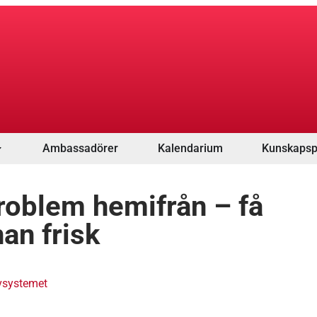
Ambassadörer
Kalendarium
Kunskapsp
roblem hemifrån – få
nan frisk
vsystemet