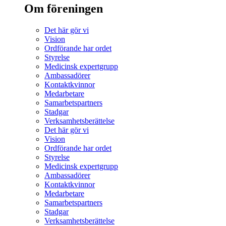
Om föreningen
Det här gör vi
Vision
Ordförande har ordet
Styrelse
Medicinsk expertgrupp
Ambassadörer
Kontaktkvinnor
Medarbetare
Samarbetspartners
Stadgar
Verksamhetsberättelse
Det här gör vi
Vision
Ordförande har ordet
Styrelse
Medicinsk expertgrupp
Ambassadörer
Kontaktkvinnor
Medarbetare
Samarbetspartners
Stadgar
Verksamhetsberättelse