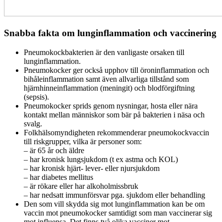
Snabba fakta om lunginflammation och vaccinering
Pneumokockbakterien är den vanligaste orsaken till
lunginflammation.
Pneumokocker ger också upphov till öroninflammation och
bihåleinflammation samt även allvarliga tillstånd som
hjärnhinneinflammation (meningit) och blodförgiftning
(sepsis).
Pneumokocker sprids genom nysningar, hosta eller nära
kontakt mellan människor som bär på bakterien i näsa och
svalg.
Folkhälsomyndigheten rekommenderar pneumokockvaccin
till riskgrupper, vilka är personer som:
– är 65 år och äldre
– har kronisk lungsjukdom (t ex astma och KOL)
– har kronisk hjärt- lever- eller njursjukdom
– har diabetes mellitus
– är rökare eller har alkoholmissbruk
– har nedsatt immunförsvar pga. sjukdom eller behandling
Den som vill skydda sig mot lunginflammation kan be om
vaccin mot pneumokocker samtidigt som man vaccinerar sig
mot influensa. Det finns två olika vacciner mot