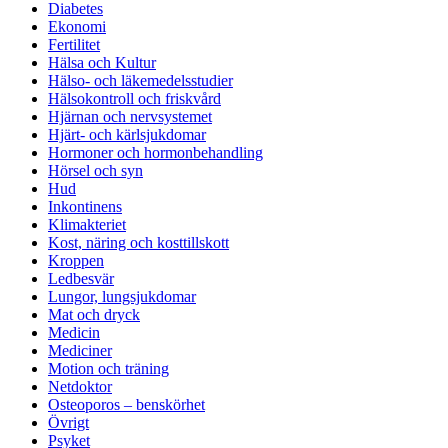
Diabetes
Ekonomi
Fertilitet
Hälsa och Kultur
Hälso- och läkemedelsstudier
Hälsokontroll och friskvård
Hjärnan och nervsystemet
Hjärt- och kärlsjukdomar
Hormoner och hormonbehandling
Hörsel och syn
Hud
Inkontinens
Klimakteriet
Kost, näring och kosttillskott
Kroppen
Ledbesvär
Lungor, lungsjukdomar
Mat och dryck
Medicin
Mediciner
Motion och träning
Netdoktor
Osteoporos – benskörhet
Övrigt
Psyket