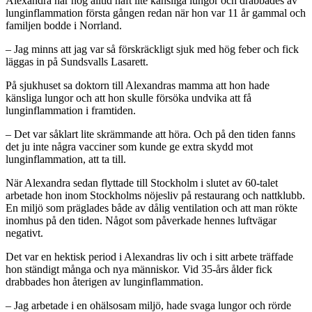
Alexandra har nog alltid haft lite känsliga lungor och drabbades av
lunginflammation första gången redan när hon var 11 år gammal och
familjen bodde i Norrland.
– Jag minns att jag var så förskräckligt sjuk med hög feber och fick
läggas in på Sundsvalls Lasarett.
På sjukhuset sa doktorn till Alexandras mamma att hon hade
känsliga lungor och att hon skulle försöka undvika att få
lunginflammation i framtiden.
– Det var såklart lite skrämmande att höra. Och på den tiden fanns
det ju inte några vacciner som kunde ge extra skydd mot
lunginflammation, att ta till.
När Alexandra sedan flyttade till Stockholm i slutet av 60-talet
arbetade hon inom Stockholms nöjesliv på restaurang och nattklubb.
En miljö som präglades både av dålig ventilation och att man rökte
inomhus på den tiden. Något som påverkade hennes luftvägar
negativt.
Det var en hektisk period i Alexandras liv och i sitt arbete träffade
hon ständigt många och nya människor. Vid 35-års ålder fick
drabbades hon återigen av lunginflammation.
– Jag arbetade i en ohälsosam miljö, hade svaga lungor och rörde