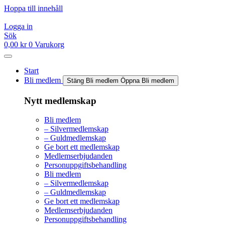
Hoppa till innehåll
Logga in
Sök
0,00
kr
0
Varukorg
Start
Bli medlem
Stäng Bli medlem
Öppna Bli medlem
Nytt medlemskap
Bli medlem
– Silvermedlemskap
– Guldmedlemskap
Ge bort ett medlemskap
Medlemserbjudanden
Personuppgiftsbehandling
Bli medlem
– Silvermedlemskap
– Guldmedlemskap
Ge bort ett medlemskap
Medlemserbjudanden
Personuppgiftsbehandling