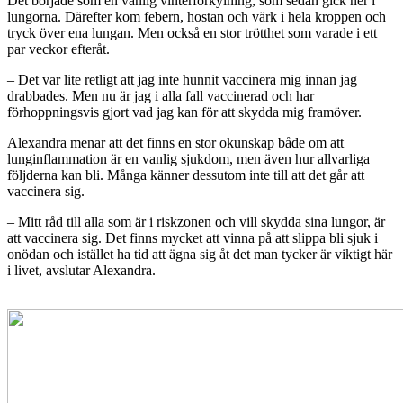
Det började som en vanlig vinterförkylning, som sedan gick ner i
lungorna. Därefter kom febern, hostan och värk i hela kroppen och
tryck över ena lungan. Men också en stor trötthet som varade i ett
par veckor efteråt.
– Det var lite retligt att jag inte hunnit vaccinera mig innan jag
drabbades. Men nu är jag i alla fall vaccinerad och har
förhoppningsvis gjort vad jag kan för att skydda mig framöver.
Alexandra menar att det finns en stor okunskap både om att
lunginflammation är en vanlig sjukdom, men även hur allvarliga
följderna kan bli. Många känner dessutom inte till att det går att
vaccinera sig.
– Mitt råd till alla som är i riskzonen och vill skydda sina lungor, är
att vaccinera sig. Det finns mycket att vinna på att slippa bli sjuk i
onödan och istället ha tid att ägna sig åt det man tycker är viktigt här
i livet, avslutar Alexandra.