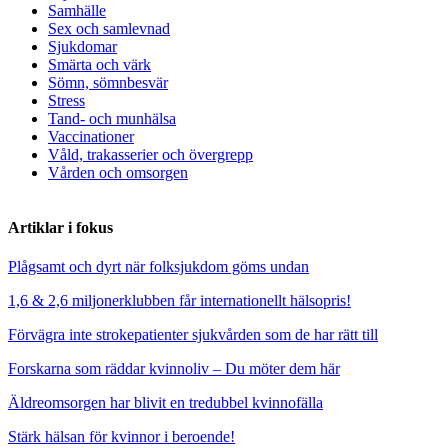
Samhälle
Sex och samlevnad
Sjukdomar
Smärta och värk
Sömn, sömnbesvär
Stress
Tand- och munhälsa
Vaccinationer
Våld, trakasserier och övergrepp
Vården och omsorgen
Artiklar i fokus
Plågsamt och dyrt när folksjukdom göms undan
1,6 & 2,6 miljonerklubben får internationellt hälsopris!
Förvägra inte strokepatienter sjukvården som de har rätt till
Forskarna som räddar kvinnoliv – Du möter dem här
Äldreomsorgen har blivit en tredubbel kvinnofälla
Stärk hälsan för kvinnor i beroende!