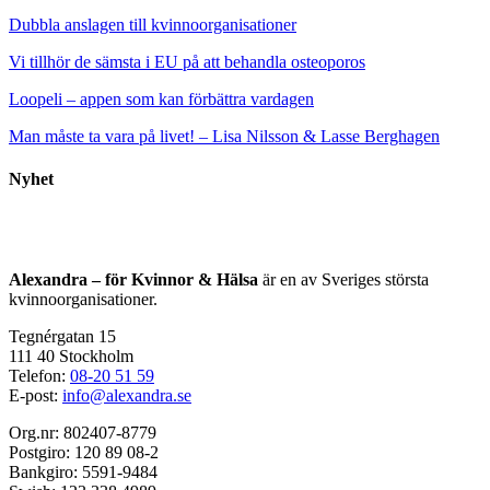
Dubbla anslagen till kvinnoorganisationer
Vi tillhör de sämsta i EU på att behandla osteoporos
Loopeli – appen som kan förbättra vardagen
Man måste ta vara på livet! – Lisa Nilsson & Lasse Berghagen
Nyhet
Alexandra – för Kvinnor & Hälsa
är en av Sveriges största
kvinnoorganisationer.
Tegnérgatan 15
111 40 Stockholm
Telefon:
08-20 51 59
E-post:
info@alexandra.se
Org.nr: 802407-8779
Postgiro: 120 89 08-2
Bankgiro: 5591-9484