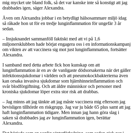
mig mycket ute bland folk, så det var kanske inte så konstigt att jag
drabbades igen, säger Alexandra.
Även om Alexandra jobbar i en betydligt hälsosammare miljö idag
så råkade hon ut för en tredje lunginflammation för ungefär 3 år
sedan.
– Insjuknandet sammanföll faktiskt med att vi på 1,6
miljonersklubben hade börjat engagera oss i en informationskampanj
om vikten av att vaccinera sig mot just lunginflammation, fortsätter
Alexandra.
I samband med detta arbete fick hon kunskap om att
lunginflammation är en av de vanligaste dödsorsakerna när det gäller
infektionssjukdomar i världen och att pneumokockbakterierna även
kan orsaka invasiva sjukdomar som hjärnhinneinflammation och
svår blodförgiftning. Och att äldre människor och personer med
kroniska sjukdomar löper extra stor risk att drabbas.
– Jag minns att jag tänkte att jag måste vaccinera mig eftersom jag
bevisligen tillhörde en riskgrupp. Jag var ju både 65 plus samt att jag
haft lunginflammation tidigare. Men innan jag hann göra slag i
saken så drabbades jag av lunginflammation igen, berättar
Alexandra.