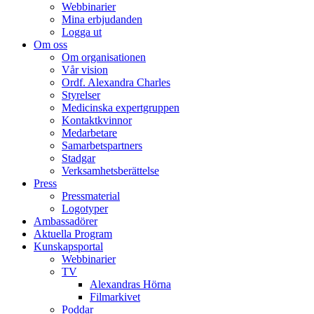
Webbinarier
Mina erbjudanden
Logga ut
Om oss
Om organisationen
Vår vision
Ordf. Alexandra Charles
Styrelser
Medicinska expertgruppen
Kontaktkvinnor
Medarbetare
Samarbetspartners
Stadgar
Verksamhetsberättelse
Press
Pressmaterial
Logotyper
Ambassadörer
Aktuella Program
Kunskapsportal
Webbinarier
TV
Alexandras Hörna
Filmarkivet
Poddar