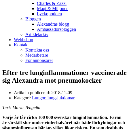
Charles & Zazzi
Maqt & Miljoner
Lyckopodden
Bloggen
Alexandras blogg
Ambassadörsbloggen
Artiklelarkiv
Webbshop
Kontakt
Kontakta oss
Medarbetare
För annonsörer
Efter tre lunginflammationer vaccinerade
sig Alexandra mot pneumokocker
Artikeln publicerad:
2018-11-09
Kategori:
Lungor, lungsjukdomar
Text: Maria Tengelin
Varje år får cirka 100 000 svenskar lunginflammation. Faran
är särskilt stor under vinterhalvåret när både förkylningar och
säsongsinfluensan härjar, vilket ökar risken. En som drabbats