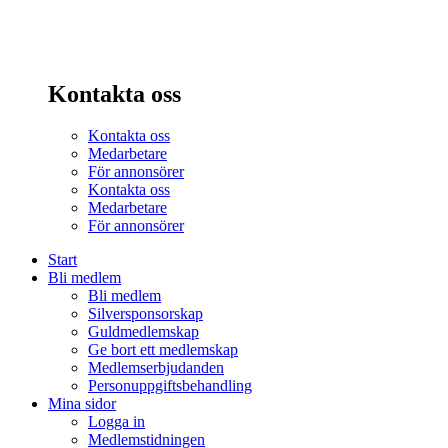
Kontakta oss
Kontakta oss
Medarbetare
För annonsörer
Kontakta oss
Medarbetare
För annonsörer
Start
Bli medlem
Bli medlem
Silversponsorskap
Guldmedlemskap
Ge bort ett medlemskap
Medlemserbjudanden
Personuppgiftsbehandling
Mina sidor
Logga in
Medlemstidningen