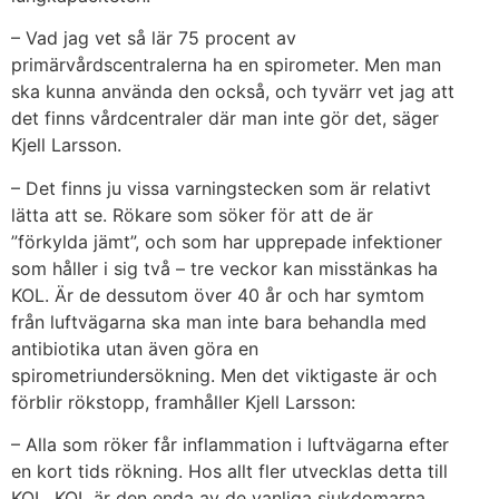
– Vad jag vet så lär 75 procent av
primärvårdscentralerna ha en spirometer. Men man
ska kunna använda den också, och tyvärr vet jag att
det finns vårdcentraler där man inte gör det, säger
Kjell Larsson.
– Det finns ju vissa varningstecken som är relativt
lätta att se. Rökare som söker för att de är
”förkylda jämt”, och som har upprepade infektioner
som håller i sig två – tre veckor kan misstänkas ha
KOL. Är de dessutom över 40 år och har symtom
från luftvägarna ska man inte bara behandla med
antibiotika utan även göra en
spirometriundersökning. Men det viktigaste är och
förblir rökstopp, framhåller Kjell Larsson:
– Alla som röker får inflammation i luftvägarna efter
en kort tids rökning. Hos allt fler utvecklas detta till
KOL. KOL är den enda av de vanliga sjukdomarna