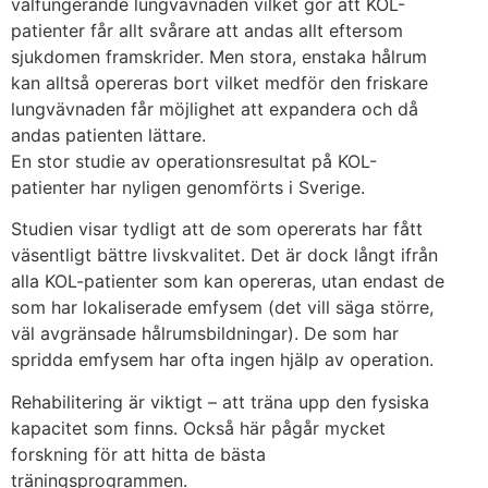
välfungerande lungvävnaden vilket gör att KOL-
patienter får allt svårare att andas allt eftersom
sjukdomen framskrider. Men stora, enstaka hålrum
kan alltså opereras bort vilket medför den friskare
lungvävnaden får möjlighet att expandera och då
andas patienten lättare.
En stor studie av operationsresultat på KOL-
patienter har nyligen genomförts i Sverige.
Studien visar tydligt att de som opererats har fått
väsentligt bättre livskvalitet. Det är dock långt ifrån
alla KOL-patienter som kan opereras, utan endast de
som har lokaliserade emfysem (det vill säga större,
väl avgränsade hålrumsbildningar). De som har
spridda emfysem har ofta ingen hjälp av operation.
Rehabilitering är viktigt – att träna upp den fysiska
kapacitet som finns. Också här pågår mycket
forskning för att hitta de bästa
träningsprogrammen.