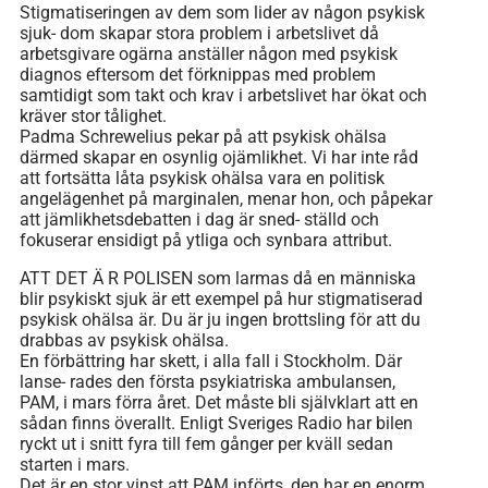
Stigmatiseringen av dem som lider av någon psykisk
sjuk- dom skapar stora problem i arbetslivet då
arbetsgivare ogärna anställer någon med psykisk
diagnos eftersom det förknippas med problem
samtidigt som takt och krav i arbetslivet har ökat och
kräver stor tålighet.
Padma Schrewelius pekar på att psykisk ohälsa
därmed skapar en osynlig ojämlikhet. Vi har inte råd
att fortsätta låta psykisk ohälsa vara en politisk
angelägenhet på marginalen, menar hon, och påpekar
att jämlikhetsdebatten i dag är sned- ställd och
fokuserar ensidigt på ytliga och synbara attribut.
ATT DET Ä R POLISEN som larmas då en människa
blir psykiskt sjuk är ett exempel på hur stigmatiserad
psykisk ohälsa är. Du är ju ingen brottsling för att du
drabbas av psykisk ohälsa.
En förbättring har skett, i alla fall i Stockholm. Där
lanse- rades den första psykiatriska ambulansen,
PAM, i mars förra året. Det måste bli självklart att en
sådan finns överallt. Enligt Sveriges Radio har bilen
ryckt ut i snitt fyra till fem gånger per kväll sedan
starten i mars.
Det är en stor vinst att PAM införts, den har en enorm