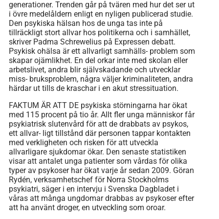
generationer. Trenden går på tvären med hur det ser ut
i övre medelåldern enligt en nyligen publicerad studie.
Den psykiska hälsan hos de unga tas inte på
tillräckligt stort allvar hos politikerna och i samhället,
skriver Padma Schrewelius på Expressen debatt.
Psykisk ohälsa är ett allvarligt samhälls- problem som
skapar ojämlikhet. En del orkar inte med skolan eller
arbetslivet, andra blir självskadande och utvecklar
miss- bruksproblem, några väljer kriminaliteten, andra
härdar ut tills de kraschar i en akut stressituation.
FAKTUM ÄR ATT DE psykiska störningarna har ökat
med 115 procent på tio år. Allt fler unga människor får
psykiatrisk slutenvård för att de drabbats av psykos,
ett allvar- ligt tillstånd där personen tappar kontakten
med verkligheten och risken för att utveckla
allvarligare sjukdomar ökar. Den senaste statistiken
visar att antalet unga patienter som vårdas för olika
typer av psykoser har ökat varje år sedan 2009. Göran
Rydén, verksamhetschef för Norra Stockholms
psykiatri, säger i en intervju i Svenska Dagbladet i
våras att många ungdomar drabbas av psykoser efter
att ha använt droger, en utveckling som oroar.