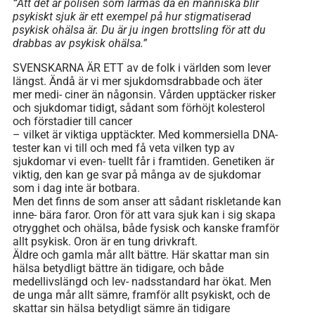
”
Att det är polisen som larmas då en människa blir
psykiskt sjuk är ett exempel på hur stigmatiserad
psykisk ohälsa är. Du är ju ingen brottsling för att du
drabbas av psykisk ohälsa.”
SVENSKARNA ÄR ETT av de folk i världen som lever
längst. Ändå är vi mer sjukdomsdrabbade och äter
mer medi- ciner än någonsin. Vården upptäcker risker
och sjukdomar tidigt, sådant som förhöjt kolesterol
och förstadier till cancer
– vilket är viktiga upptäckter. Med kommersiella DNA-
tester kan vi till och med få veta vilken typ av
sjukdomar vi even- tuellt får i framtiden. Genetiken är
viktig, den kan ge svar på många av de sjukdomar
som i dag inte är botbara.
Men det finns de som anser att sådant riskletande kan
inne- bära faror. Oron för att vara sjuk kan i sig skapa
otrygghet och ohälsa, både fysisk och kanske framför
allt psykisk. Oron är en tung drivkraft.
Äldre och gamla mår allt bättre. Här skattar man sin
hälsa betydligt bättre än tidigare, och både
medellivslängd och lev- nadsstandard har ökat. Men
de unga mår allt sämre, framför allt psykiskt, och de
skattar sin hälsa betydligt sämre än tidigare