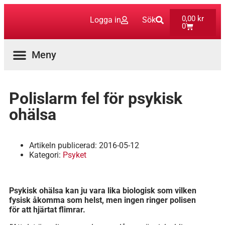
0,00
kr
Logga in
Sök
0
Aktuella Program
Polislarm fel för psykisk
ohälsa
Artikeln publicerad:
2016-05-12
Kategori:
Psyket
Psykisk ohälsa kan ju vara lika biologisk som vilken
fysisk åkomma som helst, men ingen ringer polisen
för att hjärtat flimrar.