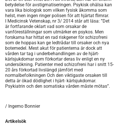
betydelse för avstigmatiseringen. Psykisk ohälsa kan
vara lika biologisk som vilken fysisk åkomma som
helst, men ingen ringer polisen för att hjärtat flimrar.
I Medicinsk Vetenskap, nr 3/ 2014 står att läsa: ”Det
är fortfarande oklart vad som orsakar de
vanföreställningar som utmärker en psykos. Men
forskarna har hittat en rad riskgener för schizofreni
som de hoppas kan ge ledtrådar till orsaker och nya
botemedel. Mest akut för patienterna är dock att
vården tar tag i underbehandlingen av de hjärt-
kärlsjukdomar som förkortar deras liv enligt en ny
undersökning. Patienter med schizofreni har i snitt 15-
20 års förkortad livslängd jämfört med
normalbefolkningen Och den viktigaste orsaken till
detta är ökad dödlighet i hjärt- kärlsjukdomar.
Psykiatrin och den somatiska vården måste mötas”.
/ Ingemo Bonnier
Artikelsök