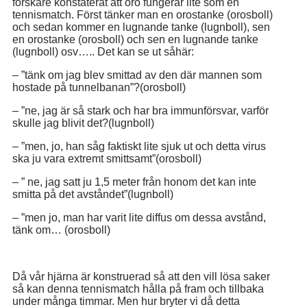
forskare konstaterat att oro fungerar lite som en
tennismatch. Först tänker man en orostanke (orosboll)
och sedan kommer en lugnande tanke (lugnboll), sen
en orostanke (orosboll) och sen en lugnande tanke
(lugnboll) osv….. Det kan se ut såhär:
– ”tänk om jag blev smittad av den där mannen som
hostade på tunnelbanan”?(orosboll)
– ”ne, jag är så stark och har bra immunförsvar, varför
skulle jag blivit det?(lugnboll)
– ”men, jo, han såg faktiskt lite sjuk ut och detta virus
ska ju vara extremt smittsamt”(orosboll)
– ” ne, jag satt ju 1,5 meter från honom det kan inte
smitta på det avståndet”(lugnboll)
– ”men jo, man har varit lite diffus om dessa avstånd,
tänk om… (orosboll)
Då vår hjärna är konstruerad så att den vill lösa saker
så kan denna tennismatch hålla på fram och tillbaka
under många timmar. Men hur bryter vi då detta