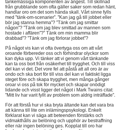
tankemässiga komponenten av ångest. Till skillnad
från grubblande som ofta gäller saker som redan hänt,
handlar oro om det som hända skall. Vårt sinne fylls
med ”tänk-om-scenarier”. ”Kan jag gå till jobbet eller
bör jag stanna hemma”? ”Tänk om jag smittar
någon”? ”Tänk om jag blev smittad av mannen som
hostade i affären”?” Tänk om min mamma blir
drabbad”? ”Tänk om jag förlorar jobbet”?
På något vis kan vi ofta övertyga oss om att vårt
oroande förbereder oss och förhindrar olyckor som
kan dyka upp. Vi tänker att vi genom vårt tänkande
kan ta oss bort från osäkerhet till trygghet. Och till viss
del kan vi det. Det vore fel att påstå att all oro är av
ondo och ska bort för till viss del kan vi faktiskt ligga
steget före och skapa trygghet, men många gånger
oroar vi oss på tok för mycket och skapar onödigt
lidande och visst ligger det något i Mark Twains citat:
”Mitt liv har varit fyllt av problem som aldrig inträffade”.
För att förstå hur vi ska bryta ältande kan det vara bra
att känna till lite om inlärningspsykologi. Enkelt
förklarat kan vi säga att beteenden förstärks och
vidmakthålls av belöning och upphör av bestraffning
eller när ingen belöning ges. Kopplat till oro har