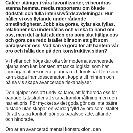
Caféer stänger i våra favoritkvarter, vi beordras
stanna hemma, media rapporterar om ökade
dödsfall och fulla intensivvårdsavdelningar. Hur
håller vi oss flytande under rådande
omständigheter. Jobb ska göras, kylar ska fyllas,
relationer ska underhållas och vi ska ta hand om
oss, men det är lätt att den oro som ska hjälpa oss
och göra oss redo istället blir som ett gift som
paralyserar oss. Vad kan vi göra för att hantera vår
oro och hålla den på den konstruktiva sidan?
Vi hyllar och högaktar ofta vår moderna avancerade
hjärna som kan konsten att tänka logiskt, som har
förmågan att resonera, planera och förutspå. Den som
kan skapa framtidsscenarion, koppla till minnen och
på så vis skapa avancerade riskanalyser.
Den hjälper oss att undvika faror, att förbereda oss för
oanade katastrofer att skapa framförhållning men den
har ett pris. För mycket av det goda gör oss inte bättre
rustade utan skapar en vardag fylld av oro som istället
för att skapa kontroll gör oss paralyserade, ältande
och hindrade.
Oro är en avancerad mental konstruktion, den