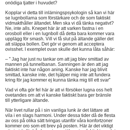
onödiga tjatter i huvudet?
Kopplar vi detta till inlärningspsykologin så kan vi här
se lugnbollarna som förstärkare och de som faktiskt
vidmakthåller ältandet. Men ska vi då tänka negativt?
Ne, inte alls. Knepet här är att varken fastna i en
orosboll eller i en lugnboll då detta bara kommer vara
upplägg för smash. Vill vi få slut på ältande gäller det
att släppa bollen. Det gör vi genom att acceptera
ovisshet. I exemplet ovan skulle det kunna låta såhär:
– ” Jag har just nu tankar om att jag blev smittad av
mannen på tunnelbanan. Sanningen är den att jag
faktiskt inte har någon aning. Kanske har jag blivit
smittad, kanske inte, det hjälper mig inte att fundera
kring för jag kommer ej kunna tänka mig till ett svar”
Vad vi ofta gör fel här är att vi försöker lugna oss helt
ovetandes om att vi kanske faktiskt bara ger bränsle
till ytterligare ältande.
När livet rullar på i sin vanliga lunk är det lättare att
vila i en slags harmoni. Under dessa tider då de flesta
av oss på olika sätt tvingas utanför våra konfortzoner
kommer oro som ett brev på posten. Här är det viktigt