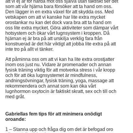
att vi ej är för hårda mot oss själva utan faktiskt ser det
som att vår hjärna bara försöker att ta hand om oss.
Den lägger in en extra växel för att skydda oss. Med
vetskapen om att vi kanske har lite extra mycket
orostankar nu kan det dock vara bra att ta hand om
oss lite extra mycket. Göra aktiviteter som dämpar vårt
hotsystem och ökar vårt lugnsystem i kroppen. Då
hjärnan ej är bra på att urskilja verklig fara från
konstruerad är det här viktigt att jobba lite extra på att
inte tro på allt vi tänker.
Att påminna oss om att vi kan ha lite extra orostjatter
inom oss just nu. Vidare är promenader och annan
fysisk träning viktig för att motverka stress i vår kropp
och för att öka lugnsystemet är mindfulness,
andningsövningar, fysisk träning, yoga, massage att
rekommendera och annat som kan öka vårt
lugnhormon oxytocin är faktiskt skratt, sex och till och
med gråt.
Gabriellas fem tips för att minimera onödigt
oroande:
1 – Stanna upp och fråga dig om det är befogad oro