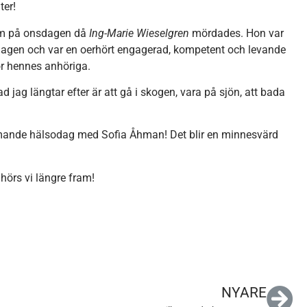
ter!
rum på onsdagen då
Ing-Marie Wieselgren
mördades. Hon var
sdagen och var en oerhört engagerad, kompetent och levande
r hennes anhöriga.
 jag längtar efter är att gå i skogen, vara på sjön, att bada
mande hälsodag med Sofia Åhman! Det blir en minnesvärd
örs vi längre fram!
NYARE