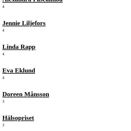
4
Jennie Liljefors
4
Linda Rapp
4
Eva Eklund
4
Doreen Månsson
3
Hälsopriset
3