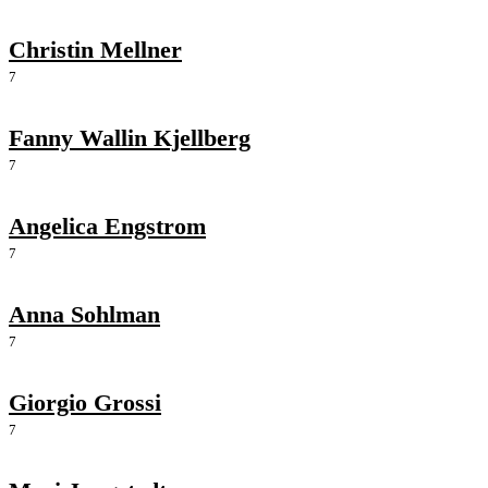
Christin Mellner
7
Fanny Wallin Kjellberg
7
Angelica Engstrom
7
Anna Sohlman
7
Giorgio Grossi
7