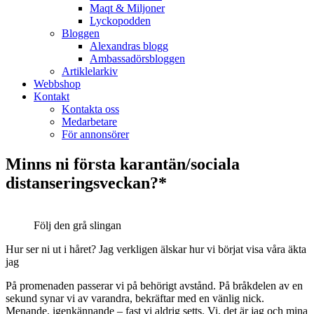
Maqt & Miljoner
Lyckopodden
Bloggen
Alexandras blogg
Ambassadörsbloggen
Artiklelarkiv
Webbshop
Kontakt
Kontakta oss
Medarbetare
För annonsörer
Minns ni första karantän/sociala
distanseringsveckan?*
Följ den grå slingan
Hur ser ni ut i håret? Jag verkligen älskar hur vi börjat visa våra äkta
jag
På promenaden passerar vi på behörigt avstånd. På bråkdelen av en
sekund synar vi av varandra, bekräftar med en vänlig nick.
Menande, igenkännande – fast vi aldrig setts. Vi, det är jag och mina