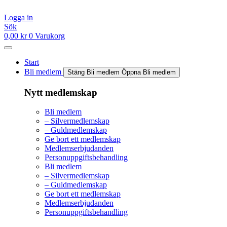
Hoppa
till
Logga in
innehåll
Sök
0,00
kr
0
Varukorg
Start
Bli medlem
Stäng Bli medlem
Öppna Bli medlem
Nytt medlemskap
Bli medlem
– Silvermedlemskap
– Guldmedlemskap
Ge bort ett medlemskap
Medlemserbjudanden
Personuppgiftsbehandling
Bli medlem
– Silvermedlemskap
– Guldmedlemskap
Ge bort ett medlemskap
Medlemserbjudanden
Personuppgiftsbehandling