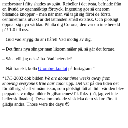
medsystrar i fifty shades av grått. Rebeller i det tysta, befriade från
en livstid av egenmäktigt förtryck. Ingenting gör så ont som
bristande knoppar – men när man väl tagit sig förbi de första
centimetrarna utväxt är det lättnaden smått extatisk. Och plötsligt
öppnar sig nya världar. Pilutta dig Corona, den var du inte beredd
på! 1-0 till oss.
– Gud vad snygg du är i håret! Vad modig av dig.
– Det finns nya slingor man liksom målar på, så går det fortare.
– Såna vill jag också ha. Vad heter de?
– Nåt franskt, kolla
Grombre-kontot
på Instagram.”
*17/3-2002 dök bilden
We are about three weeks away from
knowing everyone’s true hair color
upp. Det var på den tiden det
förhöll sig så att vi människor, som plötsligt fått all tid i världen blev
peppade av roliga bilder & gifs/memes/TikToks (nä, jag vet inte
heller skillnaden). Dessutom orkade vi skicka dem vidare för att
glädja andra. Those were the days 😉