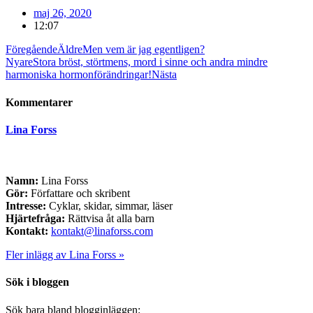
maj 26, 2020
12:07
Föregående
Äldre
Men vem är jag egentligen?
Nyare
Stora bröst, störtmens, mord i sinne och andra mindre
harmoniska hormonförändringar!
Nästa
Kommentarer
Lina Forss
Namn:
Lina Forss
Gör:
Författare och skribent
Intresse:
Cyklar, skidar, simmar, läser
Hjärtefråga:
Rättvisa åt alla barn
Kontakt:
kontakt@linaforss.com
Fler inlägg av Lina Forss »
Sök i bloggen
Sök bara bland blogginläggen: