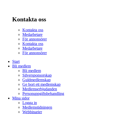
Kontakta oss
Kontakta oss
Medarbetare
För annonsörer
Kontakta oss
Medarbetare
För annonsörer
Start
Bli medlem
Bli medlem
Silversponsorskap
Guldmedlemskap
Ge bort ett medlemskap
Medlemserbjudanden
Personuppgiftsbehandling
Mina sidor
Logga in
Medlemstidningen
Webbinarier