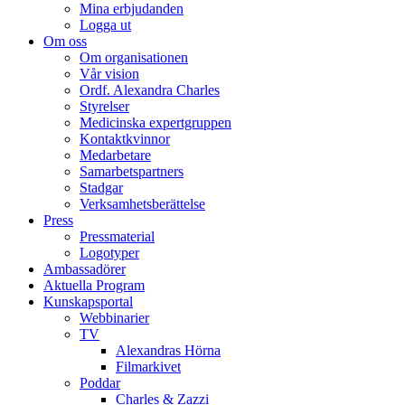
Mina erbjudanden
Logga ut
Om oss
Om organisationen
Vår vision
Ordf. Alexandra Charles
Styrelser
Medicinska expertgruppen
Kontaktkvinnor
Medarbetare
Samarbetspartners
Stadgar
Verksamhetsberättelse
Press
Pressmaterial
Logotyper
Ambassadörer
Aktuella Program
Kunskapsportal
Webbinarier
TV
Alexandras Hörna
Filmarkivet
Poddar
Charles & Zazzi