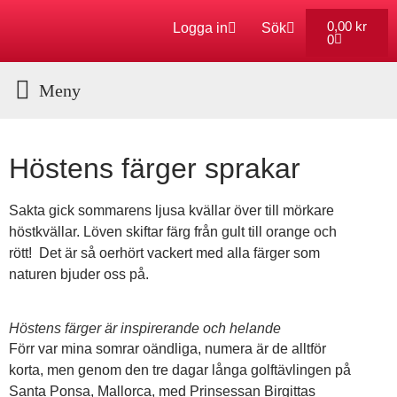
0,00
kr
Logga in
Sök
0
Aktuella Program
Höstens färger sprakar
Sakta gick sommarens ljusa kvällar över till mörkare
höstkvällar. Löven skiftar färg från gult till orange och
rött! Det är så oerhört vackert med alla färger som
naturen bjuder oss på.
Höstens färger är inspirerande och helande
Förr var mina somrar oändliga, numera är de alltför
korta, men genom den tre dagar långa golftävlingen på
Santa Ponsa, Mallorca, med Prinsessan Birgittas