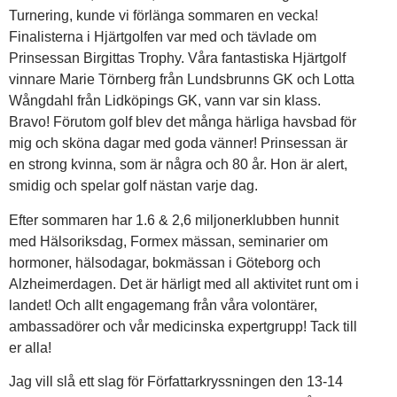
Turnering, kunde vi förlänga sommaren en vecka!
Finalisterna i Hjärtgolfen var med och tävlade om
Prinsessan Birgittas Trophy. Våra fantastiska Hjärtgolf
vinnare Marie Törnberg från Lundsbrunns GK och Lotta
Wångdahl från Lidköpings GK, vann var sin klass.
Bravo! Förutom golf blev det många härliga havsbad för
mig och sköna dagar med goda vänner! Prinsessan är
en strong kvinna, som är några och 80 år. Hon är alert,
smidig och spelar golf nästan varje dag.
Efter sommaren har 1.6 & 2,6 miljonerklubben hunnit
med Hälsoriksdag, Formex mässan, seminarier om
hormoner, hälsodagar, bokmässan i Göteborg och
Alzheimerdagen. Det är härligt med all aktivitet runt om i
landet! Och allt engagemang från våra volontärer,
ambassadörer och vår medicinska expertgrupp! Tack till
er alla!
Jag vill slå ett slag för Författarkryssningen den 13-14