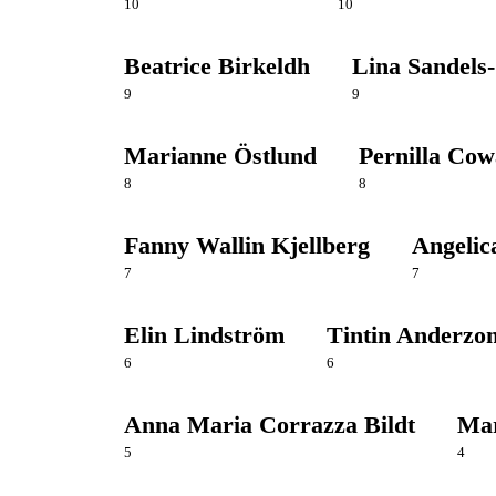
10
10
Beatrice Birkeldh
Lina Sandels
9
9
Marianne Östlund
Pernilla Co
8
8
Fanny Wallin Kjellberg
Angelic
7
7
Elin Lindström
Tintin Anderzo
6
6
Anna Maria Corrazza Bildt
Mar
5
4