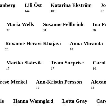
vanberg
Lili Öst
Katarina Ekström
Jo
144
105
77
Maria Wells
Susanne Fellbrink
Ina F
32
31
30
Roxanne Heravi Khajavi
Anna Miranda
20
18
Marika Skärvik
Team Surprise
Carol
17
17
16
rese Merkel
Ann-Kristin Persson
Alexan
12
12
le
Hanna Wanngård
Lotta Gray
Caro