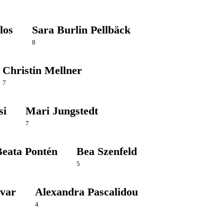
los
Sara Burlin Pellbäck
8
Christin Mellner
7
si
Mari Jungstedt
7
Beata Pontén
Bea Szenfeld
5
var
Alexandra Pascalidou
4