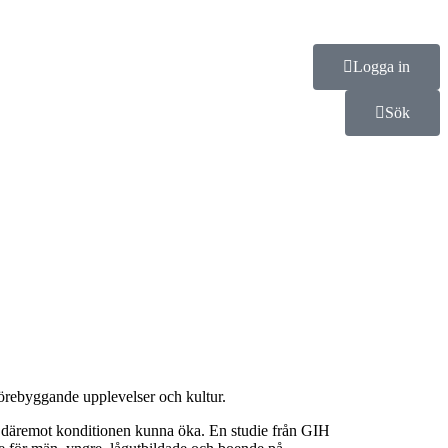
Logga in
Sök
 förebyggande upplevelser och kultur.
 vi däremot konditionen kunna öka. En studie från GIH