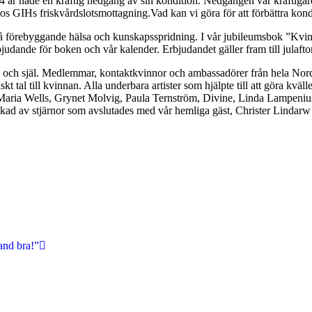
4 år hade en kraftig nedgång av sin kondition. Nedgången var kraftiga
hos GIHs friskvårdslotsmottagning.Vad kan vi göra för att förbättra kon
på förebyggande hälsa och kunskapsspridning. I vår jubileumsbok ”Kvin
erbjudande för boken och vår kalender. Erbjudandet gäller fram till jul
pp och själ. Medlemmar, kontaktkvinnor och ambassadörer från hela Nord
iskt tal till kvinnan. Alla underbara artister som hjälpte till att göra kv
 Maria Wells, Grynet Molvig, Paula Ternström, Divine, Linda Lampenius,
kad av stjärnor som avslutades med vår hemliga gäst, Christer Lindarw o
land bra!”