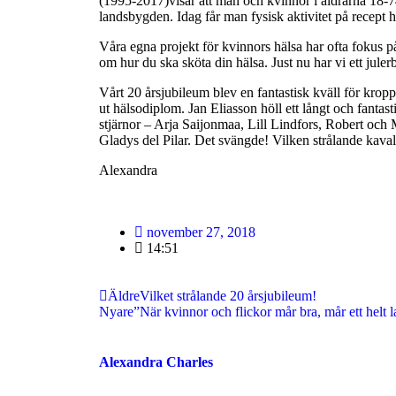
(1995-2017)visar att män och kvinnor i åldrarna 18-7
landsbygden. Idag får man fysisk aktivitet på recept 
Våra egna projekt för kvinnors hälsa har ofta fokus 
om hur du ska sköta din hälsa. Just nu har vi ett jul
Vårt 20 årsjubileum blev en fantastisk kväll för kro
ut hälsodiplom. Jan Eliasson höll ett långt och fantast
stjärnor – Arja Saijonmaa, Lill Lindfors, Robert och
Gladys del Pilar. Det svängde! Vilken strålande kaval
Alexandra
november 27, 2018
14:51
Äldre
Vilket strålande 20 årsjubileum!
Nyare
”När kvinnor och flickor mår bra, mår ett helt 
Alexandra Charles