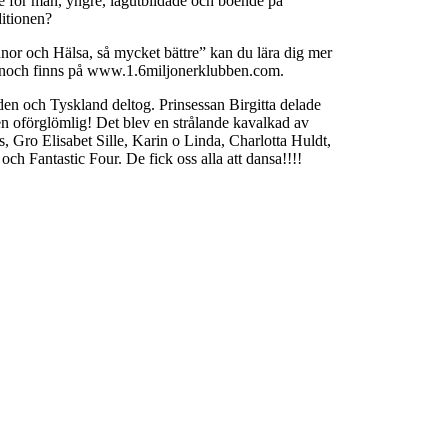
re för män, yngre, lågutbildade och boende på
ditionen?
nor och Hälsa, så mycket bättre” kan du lära dig mer
aftonoch finns på www.1.6miljonerklubben.com.
en och Tyskland deltog. Prinsessan Birgitta delade
ällen oförglömlig! Det blev en strålande kavalkad av
 Gro Elisabet Sille, Karin o Linda, Charlotta Huldt,
ch Fantastic Four. De fick oss alla att dansa!!!!