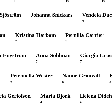
10
10
10
-Sjöström
Johanna Snickars
Vendela Duc
9
9
wan
Kristina Harbom
Pernilla Carrier
7
7
a Engstrom
Anna Sohlman
Giorgio Gros
7
7
n
Petronella Wester
Nanne Grönvall
6
6
5
ia Gerlofson
Maria Björk
Helena Dideh
4
4