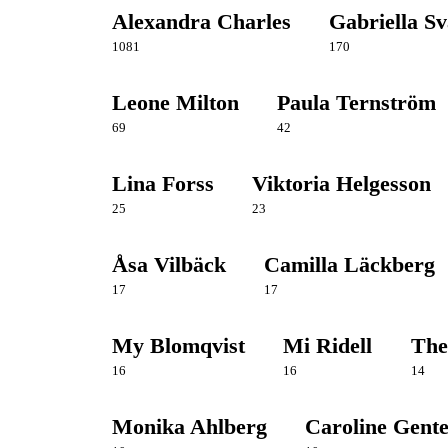
Alexandra Charles
Gabriella S
1081
170
Leone Milton
Paula Ternström
69
42
Lina Forss
Viktoria Helgesson
25
23
Åsa Vilbäck
Camilla Läckberg
17
17
My Blomqvist
Mi Ridell
The
16
16
14
Monika Ahlberg
Caroline Gente