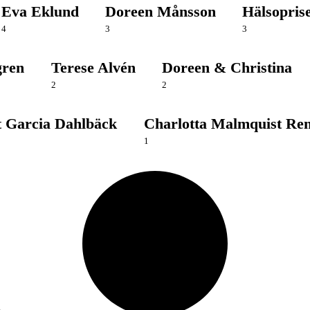
Eva Eklund
Doreen Månsson
Hälsopris
4
3
3
gren
Terese Alvén
Doreen & Christina
2
2
t Garcia Dahlbäck
Charlotta Malmquist Ren
1