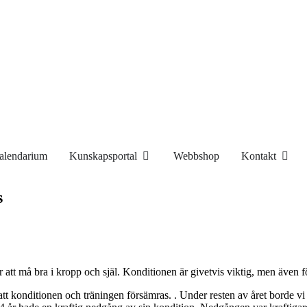
alendarium
Kunskapsportal
Webbshop
Kontakt
s
är att må bra i kropp och själ. Konditionen är givetvis viktig, men även
t att konditionen och träningen försämras. . Under resten av året borde