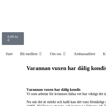
0,00
kr
0
Start
Bli medlem
Om oss
Ambassadörer
K
Varannan vuxen har dålig kondi
Varannan vuxen har dålig kondis
Vi som arbetar för kvinnors hälsa vet hur viktigt det 
Nu när det är mörkt och kallt kan det vara förståelig