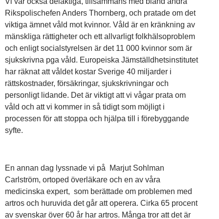
Vi var också delaktiga, tillsammans med bland andra
Rikspolischefen Anders Thornberg, och pratade om det
viktiga ämnet våld mot kvinnor. Våld är en kränkning av
mänskliga rättigheter och ett allvarligt folkhälsoproblem
och enligt socialstyrelsen är det 11 000 kvinnor som är
sjukskrivna pga våld. Europeiska Jämställdhetsinstitutet
har räknat att våldet kostar Sverige 40 miljarder i
rättskostnader, försäkringar, sjukskrivningar och
personligt lidande. Det är viktigt att vi vågar prata om
våld och att vi kommer in så tidigt som möjligt i
processen för att stoppa och hjälpa till i förebyggande
syfte.
En annan dag lyssnade vi på Marjut Sohlman
Carlström, ortoped överläkare och en av våra
medicinska expert, som berättade om problemen med
artros och huruvida det går att operera. Cirka 65 procent
av svenskar över 60 år har artros. Många tror att det är