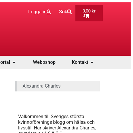
0,00
kr
Logga in
Sök
0
ortal
Webbshop
Kontakt
Alexandra Charles
Välkommen till Sveriges största
kvinnoförenings blogg om hälsa och
livsstil. Här skriver Alexandra Charles,