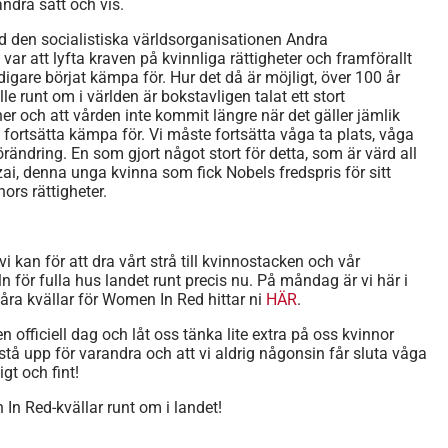
andra sätt och vis.
id den socialistiska världsorganisationen Andra
ar att lyfta kraven på kvinnliga rättigheter och framförallt
digare börjat kämpa för. Hur det då är möjligt, över 100 år
le runt om i världen är bokstavligen talat ett stort
er och att vården inte kommit längre när det gäller jämlik
tt fortsätta kämpa för. Vi måste fortsätta våga ta plats, våga
ändring. En som gjort något stort för detta, som är värd all
zai, denna unga kvinna som fick Nobels fredspris för sitt
rs rättigheter.
 vi kan för att dra vårt strå till kvinnostacken och vår
 för fulla hus landet runt precis nu. På måndag är vi här i
åra kvällar för Women In Red hittar ni
HÄR
.
n officiell dag och låt oss tänka lite extra på oss kvinnor
a stå upp för varandra och att vi aldrig någonsin får sluta våga
igt och fint!
In Red-kvällar runt om i landet!