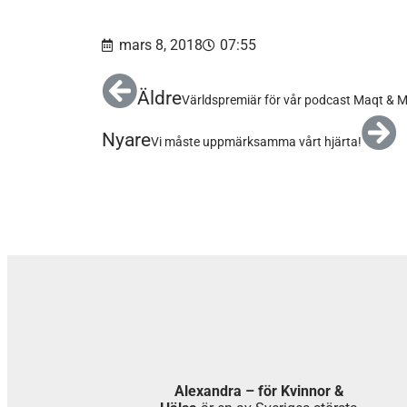
mars 8, 2018
07:55
Äldre
Världspremiär för vår podcast Maqt & Mi
Nyare
Vi måste uppmärksamma vårt hjärta!
Alexandra – för Kvinnor &