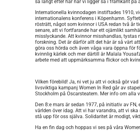
så långt efter här när vi ligger så i framkant på 
Internationella kvinnodagen instiftades 1910, v
internationalens konferens i Köpenhamn. Syftet v
rösträtt, något som kvinnor i USA redan två år ti
senare, att vi fortfarande har ett ojämlikt samhäl
misslyckande. Att kvinnor misshandlas, tystas n
forskning. Det är därför allt det här är så värt a
göra oss hörda och även våga vara öppna för för
kvinnlig kärlek och mer därtill är Malala Yousaf
arbete med att uppmärksamma flickor och kvinno
Vilken förebild! Ja, ni vet ju att vi också gör vad
livsviktiga kampanj Women In Red går av stapeln
Stockholm på Oscarsteatern. Mer info om alla v
Den 8:e mars är sedan 1977, på initiativ av FN, e
världen över idag. Att vi har varandra, att vi sk
stå upp för oss själva. Solidaritet är modigt, vikt
Ha en fin dag och hoppas vi ses på våra Women 