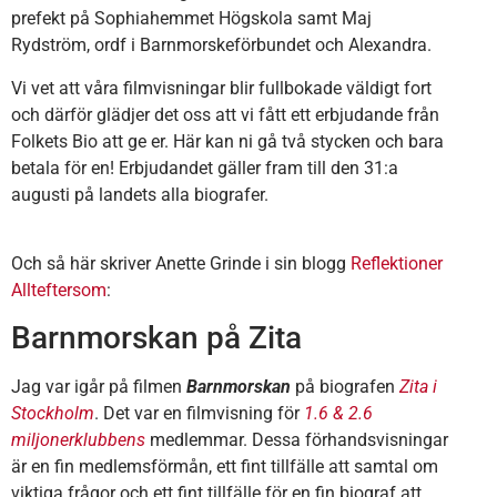
prefekt på Sophiahemmet Högskola samt Maj
Rydström, ordf i Barnmorskeförbundet och Alexandra.
Vi vet att våra filmvisningar blir fullbokade väldigt fort
och därför glädjer det oss att vi fått ett erbjudande från
Folkets Bio att ge er. Här kan ni gå två stycken och bara
betala för en! Erbjudandet gäller fram till den 31:a
augusti på landets alla biografer.
Och så här skriver Anette Grinde i sin blogg
Reflektioner
Allteftersom
:
Barnmorskan på Zita
Jag var igår på filmen
Barnmorskan
på biografen
Zita i
Stockholm
. Det var en filmvisning för
1.6 & 2.6
miljonerklubbens
medlemmar. Dessa förhandsvisningar
är en fin medlemsförmån, ett fint tillfälle att samtal om
viktiga frågor och ett fint tillfälle för en fin biograf att