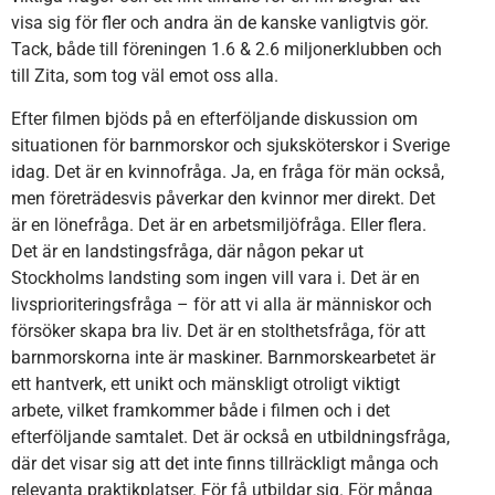
visa sig för fler och andra än de kanske vanligtvis gör.
Tack, både till föreningen 1.6 & 2.6 miljonerklubben och
till Zita, som tog väl emot oss alla.
Efter filmen bjöds på en efterföljande diskussion om
situationen för barnmorskor och sjuksköterskor i Sverige
idag. Det är en kvinnofråga. Ja, en fråga för män också,
men företrädesvis påverkar den kvinnor mer direkt. Det
är en lönefråga. Det är en arbetsmiljöfråga. Eller flera.
Det är en landstingsfråga, där någon pekar ut
Stockholms landsting som ingen vill vara i. Det är en
livsprioriteringsfråga – för att vi alla är människor och
försöker skapa bra liv. Det är en stolthetsfråga, för att
barnmorskorna inte är maskiner. Barnmorskearbetet är
ett hantverk, ett unikt och mänskligt otroligt viktigt
arbete, vilket framkommer både i filmen och i det
efterföljande samtalet. Det är också en utbildningsfråga,
där det visar sig att det inte finns tillräckligt många och
relevanta praktikplatser. För få utbildar sig. För många