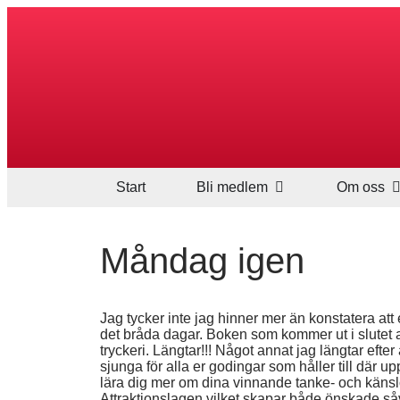
Start
Bli medlem
Om oss
Måndag igen
Jag tycker inte jag hinner mer än konstatera att 
det bråda dagar. Boken som kommer ut i slutet 
tryckeri. Längtar!!! Något annat jag längtar eft
sjunga för alla er godingar som håller till där u
lära dig mer om dina vinnande tanke- och käns
Attraktionslagen vilket skapar både önskade s