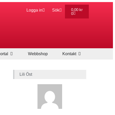
0,00
kr
Logga in
Sök
0
ortal
Webbshop
Kontakt
Lili Öst