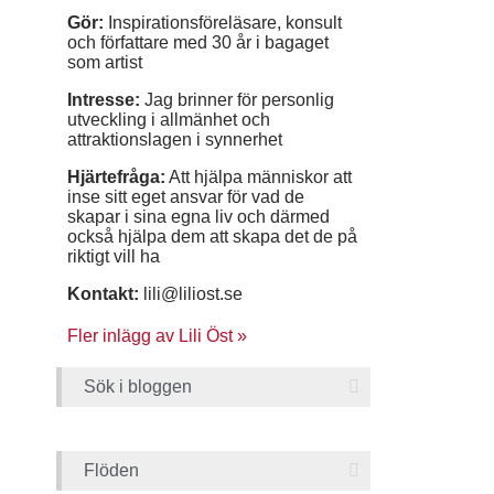
Gör:
Inspirationsföreläsare, konsult
och författare med 30 år i bagaget
som artist
Intresse:
Jag brinner för personlig
utveckling i allmänhet och
attraktionslagen i synnerhet
Hjärtefråga:
Att hjälpa människor att
inse sitt eget ansvar för vad de
skapar i sina egna liv och därmed
också hjälpa dem att skapa det de på
riktigt vill ha
Kontakt:
lili@liliost.se
Fler inlägg av Lili Öst »
Sök i bloggen
Flöden