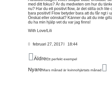
med ditt fokus? Är du medveten om hur du tänker 
nu? Har du ett positivt flow, är det stilla och lite
bara positivt! Flow betyder bara att du får ngt 
Önskat eller oönskat? Känner du att du inte gil
du ha min hjälp vet du var jag finns!
With Love/Lili
februari 27, 2017
18:44
Äldre
Ett perfekt exempel
Nyare
Mars månad är kvinnohjärtats månad