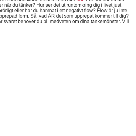
när du tänker? Hur ser det ut runtomkring dig i livet just
 orörligt eller har du hamnat i ett negativt flow? Flow är ju inte
i upprepad form. Så, vad ÄR det som upprepat kommer till dig?
lar svaret behöver du bli medveten om dina tankemönster. Vill