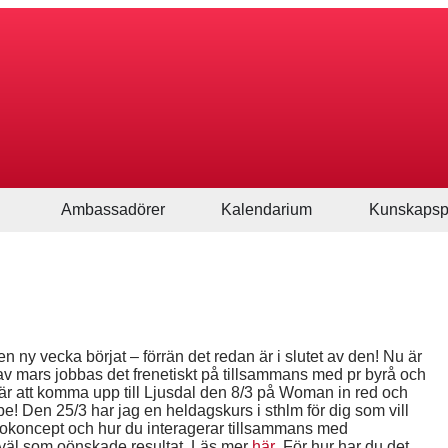
Ambassadörer
Kalendarium
Kunskapsp
en ny vecka börjat – förrän det redan är i slutet av den! Nu är
av mars jobbas det frenetiskt på tillsammans med pr byrå och
er är att komma upp till Ljusdal den 8/3 på Woman in red och
ppe! Den 25/3 har jag en heldagskurs i sthlm för dig som vill
lokoncept och hur du interagerar tillsammans med
åväl som oönskade resultat. Läs mer
här
För hur har du det