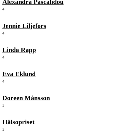
Alexandra Pascalidou
4
Jennie Liljefors
4
Linda Rapp
4
Eva Eklund
4
Doreen Månsson
3
Hälsopriset
3