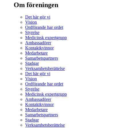
Om föreningen
Det här gör vi
Vision
Ordförande har ordet
Styrelse
Medicinsk expertgrupp
Ambassadörer
Kontaktkvinnor
Medarbetare
Samarbetspartners
Stadgar
Verksamhetsberättelse
Det här gör vi
Vision
Ordförande har ordet
Styrelse
Medicinsk expertgrupp
Ambassadörer
Kontaktkvinnor
Medarbetare
Samarbetspartners
Stadgar
Verksamhetsberättelse