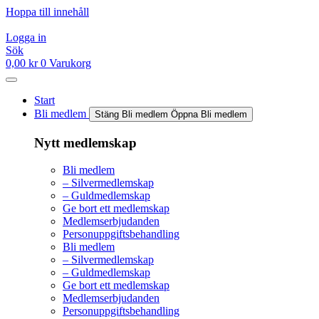
Hoppa till innehåll
Logga in
Sök
0,00
kr
0
Varukorg
Start
Bli medlem
Stäng Bli medlem
Öppna Bli medlem
Nytt medlemskap
Bli medlem
– Silvermedlemskap
– Guldmedlemskap
Ge bort ett medlemskap
Medlemserbjudanden
Personuppgiftsbehandling
Bli medlem
– Silvermedlemskap
– Guldmedlemskap
Ge bort ett medlemskap
Medlemserbjudanden
Personuppgiftsbehandling