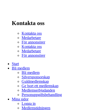
Kontakta oss
Kontakta oss
Medarbetare
För annonsörer
Kontakta oss
Medarbetare
För annonsörer
Start
Bli medlem
Bli medlem
Silversponsorskap
Guldmedlemskap
Ge bort ett medlemskap
Medlemserbjudanden
Personuppgiftsbehandling
Mina sidor
Logga in
Medlemstidningen