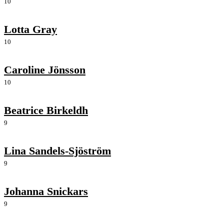
10
Lotta Gray
10
Caroline Jönsson
10
Beatrice Birkeldh
9
Lina Sandels-Sjöström
9
Johanna Snickars
9