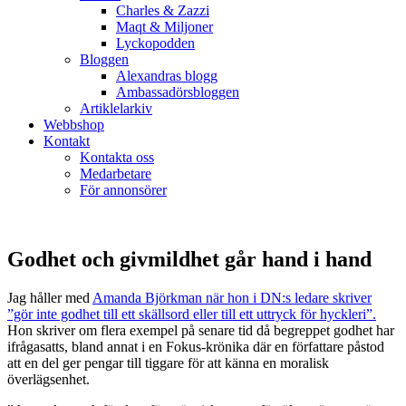
Charles & Zazzi
Maqt & Miljoner
Lyckopodden
Bloggen
Alexandras blogg
Ambassadörsbloggen
Artiklelarkiv
Webbshop
Kontakt
Kontakta oss
Medarbetare
För annonsörer
Godhet och givmildhet går hand i hand
Jag håller med
Amanda Björkman när hon i DN:s ledare skriver
”gör inte godhet till ett skällsord eller till ett uttryck för hyckleri”.
Hon skriver om flera exempel på senare tid då begreppet godhet har
ifrågasatts, bland annat i en Fokus-krönika där en författare påstod
att en del ger pengar till tiggare för att känna en moralisk
överlägsenhet.