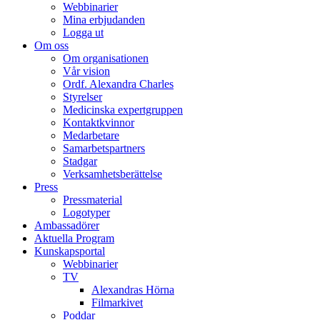
Webbinarier
Mina erbjudanden
Logga ut
Om oss
Om organisationen
Vår vision
Ordf. Alexandra Charles
Styrelser
Medicinska expertgruppen
Kontaktkvinnor
Medarbetare
Samarbetspartners
Stadgar
Verksamhetsberättelse
Press
Pressmaterial
Logotyper
Ambassadörer
Aktuella Program
Kunskapsportal
Webbinarier
TV
Alexandras Hörna
Filmarkivet
Poddar