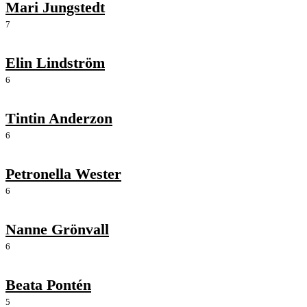
Mari Jungstedt
7
Elin Lindström
6
Tintin Anderzon
6
Petronella Wester
6
Nanne Grönvall
6
Beata Pontén
5