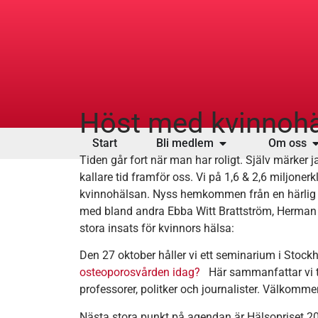
Höst med kvinnohä
Start
Bli medlem
Om oss
Tiden går fort när man har roligt. Själv märker j
kallare tid framför oss. Vi på 1,6 & 2,6 miljoner
kvinnohälsan. Nyss hemkommen från en härlig f
med bland andra Ebba Witt Brattström, Herman L
stora insats för kvinnors hälsa:
Den 27 oktober håller vi ett seminarium i Sto
osteoporosvården idag?
Här sammanfattar vi ti
professorer, politker och journalister. Välkomm
Nästa stora punkt på agendan är Hälsopriset 2017