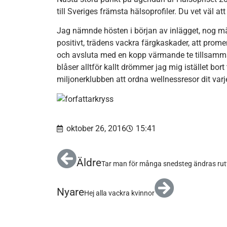
till Sveriges främsta hälsoprofiler. Du vet väl 
Jag nämnde hösten i början av inlägget, nog mä
positivt, trädens vackra färgkaskader, att prom
och avsluta med en kopp värmande te tillsamm
blåser alltför kallt drömmer jag mig istället bort 
miljonerklubben att ordna wellnessresor dit varj
oktober 26, 2016
15:41
Äldre
Tar man för många snedsteg ändras ru
Nyare
Hej alla vackra kvinnor