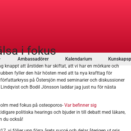
lsa i fokus
Ambassadörer
Kalendarium
Kunskapsp
ag knappt att årstiden har skiftat, att vi har en mörkare och
klubben fyller den här hösten med att ta nya krafttag för
örfattarkryss på Östersjön med seminarier och diskussioner
indqvist och Bodil Jönsson laddar jag just nu för nästa
ckholm med fokus på osteoporos-
Var befinner sig
digare politiska hearings och bjuder in till debatt med läkare,
en du också!
, vi följer upp förra årets succé och delar återigen ut pris