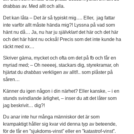
drabbas av. Med allt och alla.
Det kan låta – Det är så typiskt mig…. Eller, jag fattar
inte varför allt måste hända mig?! Lyssna på vad som
hänt nu då… Ja, nu har ju
självklart
det här och det här
och det här hänt nu också! Precis som det inte kunde ha
räckt med xx…
Skriver gärna, mycket och ofta om det på fb och får en
myriad med; – Oh neeeej, stackars dig, styrekramar, oh
hjärtat du
drabbas
verkligen av allt!!.. som plåster på
såren…
Känner du igen någon i din närhet? Eller kanske, – i en
stunds svindlande ärlighet, – inser du att det låter som
jag beskrivit… dig?!
Du anar inte hur många människor det är som
krampaktigt håller sig kvar vid denna typ av beteende,
för de får en ”sjukdoms-vinst” eller en ”katastrof-vinst”.