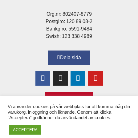
Org.nr: 802407-8779
Postgiro: 120 89 08-2
Bankgiro: 5591-9484
Swish: 123 338 4989
Dela sida
Bli medlem!
Vi använder cookies på vår webbplats för att komma ihåg din
varukorg, inloggning och liknande. Genom att klicka
"Acceptera" godkänner du användandet av cookies.
Copyright © 2025 Alexandra
–
för Kvinnor & Hälsa
ACCEPTERA
(tidigare 1,6 & 2,6 miljonerklubben)