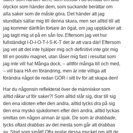
olyckor som händer dem, som suckande berättar om
alla saker som de
måste
göra. Det händer att jag
stundtals sällar mig till denna skara, men ser alltid till att
jag kommer därifrån fortare än ögat, om jag upptäcker att
jag tagit mig ut på en sån lov. Eftersom jag vet hur
fullständigt I-D-I-O-T-I-S-K-T det är att vara där! Eftersom
jag vet att det inte hjälper mig och definitivt inte gör mig
till en positiv magnet, utan låser mig fast i resultat som
jag inte vill ha! Många dock, – alltför många till och med,
– vill bara HA en förändring, men är inte villiga att
förändra något de redan GÖR i sitt liv för att skapa den!
Har du någonsin reflekterat över de människor som
alltid
råkar ut
för saker?! Som alltid slår sig, drar till sig
den ena idioten efter den andra, alltid tycks dra på sig
den ena mysko sjukdomen efter den andra, alltid lyckas
smittas om någon annan är sjuk. De som är
drabbade
,
tycks oftast
drabbas
av det mesta som går att drabbas
av. Stort som smått! Ofta pratar dessa mycket om allt de