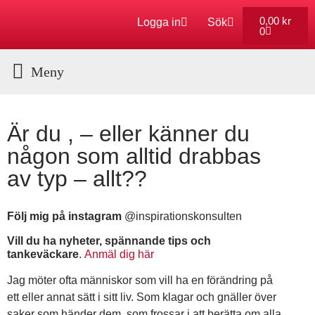
0,00
kr
Logga in
Sök
0
Är du , – eller känner du
någon som alltid drabbas
av typ – allt??
Följ mig på instagram
@inspirationskonsulten
Vill du ha nyheter, spännande tips och
tankeväckare
.
Anmäl dig här
Jag möter ofta människor som vill ha en förändring på
ett eller annat sätt i sitt liv. Som klagar och gnäller över
saker som händer dem, som frossar i att berätta om alla