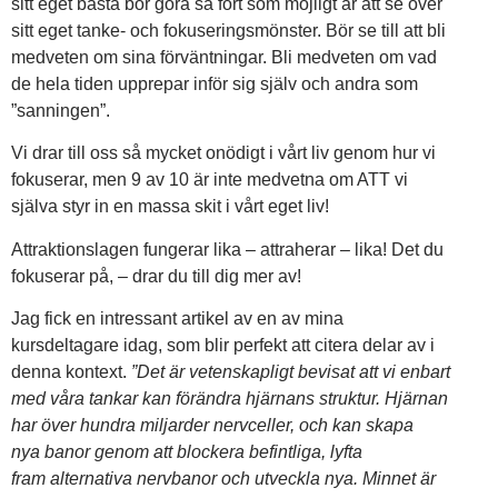
sitt eget bästa bör göra så fort som möjligt är att se över
sitt eget tanke- och fokuseringsmönster. Bör se till att bli
medveten om sina förväntningar. Bli medveten om vad
de hela tiden upprepar inför sig själv och andra som
”sanningen”.
Vi drar till oss så mycket onödigt i vårt liv genom hur vi
fokuserar, men 9 av 10 är inte medvetna om ATT vi
själva styr in en massa skit i vårt eget liv!
Attraktionslagen fungerar lika – attraherar – lika! Det du
fokuserar på, – drar du till dig mer av!
Jag fick en intressant artikel av en av mina
kursdeltagare idag, som blir perfekt att citera delar av i
denna kontext.
”Det är vetenskapligt bevisat att vi enbart
med våra tankar kan förändra hjärnans struktur. Hjärnan
har över hundra miljarder nervceller, och kan skapa
nya banor genom att blockera befintliga, lyfta
fram alternativa nervbanor och utveckla nya. Minnet är