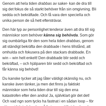
Genom att hela tiden
drabbas
av saker- kan de dra till
sig det fokus de så starkt behöver från sin omgivning. Bli
sedda och bekräftade. Och få vara den speciella och
unika person de så hett eftersträvar.
Den här typ av personlighet tenderar även att dra till sig
människor som behöver
känna sig behövda
. Som gör
sig oumbärliga för den som hela tiden
drabbas
, genom
att ständigt bekräfta den drabbade i hens tillstånd, att
omhulda och fokusera på den stackars drabbade. En
win – win helt enkelt! Den drabbade blir sedd och
bekräftad, – och hjälparen blir sedd och bekräftad och
får känna sig behövd!
Du kanske tycker att jag låter väldigt okänslig nu, och
kanske även tänker, ja men det finns ju faktiskt
människor som hela tiden drar till sig den ena
katastrofen efter den andra! Ja, självklart gör det det!
Och vad ngn som tycks ha fastnat i en sådan loop – för