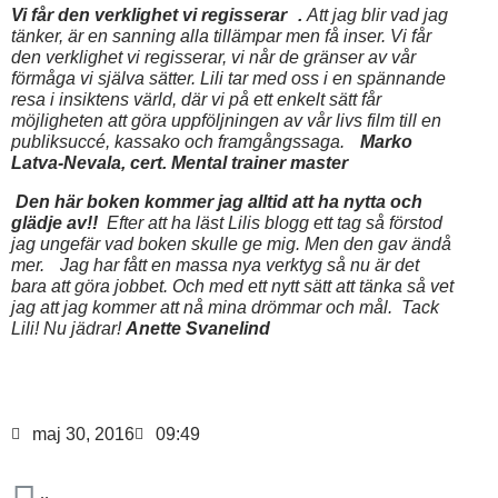
Vi får den verklighet vi regisserar
.
Att jag blir vad jag
tänker, är en sanning alla tillämpar men få inser. Vi får
den verklighet vi regisserar, vi når de gränser av vår
förmåga vi själva sätter. Lili tar med oss i en spännande
resa i insiktens värld, där vi på ett enkelt sätt får
möjligheten att göra uppföljningen av vår livs film till en
publiksuccé, kassako och framgångssaga.
Marko
Latva-Nevala, cert. Mental trainer master
Den här boken kommer jag alltid att ha nytta och
glädje av!!
Efter att ha läst Lilis blogg ett tag så förstod
jag ungefär vad boken skulle ge mig. Men den gav ändå
mer.
Jag har fått en massa nya verktyg så nu är det
bara att göra jobbet. Och med ett nytt sätt att tänka så vet
jag att jag kommer att nå mina drömmar och mål. Tack
Lili! Nu jädrar!
Anette Svanelind
maj 30, 2016
09:49