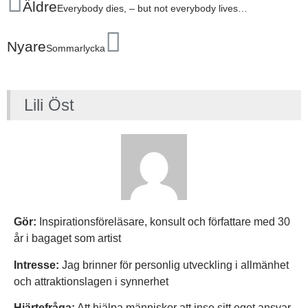
Äldre
Everybody dies, – but not everybody lives…
Nyare
Sommarlycka
Lili Öst
Gör:
Inspirationsföreläsare, konsult och författare med 30
år i bagaget som artist
Intresse:
Jag brinner för personlig utveckling i allmänhet
och attraktionslagen i synnerhet
Hjärtefråga:
Att hjälpa människor att inse sitt eget ansvar