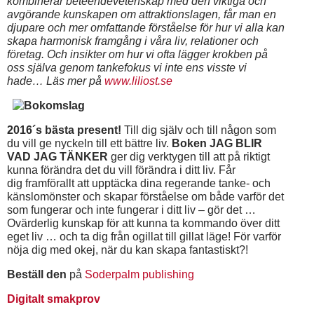
kombinerar beteendevetenskap med den viktiga och
avgörande kunskapen om attraktionslagen, får man en
djupare och mer omfattande förståelse för hur vi alla kan
skapa harmonisk framgång i våra liv, relationer och
företag. Och insikter om hur vi ofta lägger krokben på
oss själva genom tankefokus vi inte ens visste vi
hade…
Läs mer på
www.liliost.se
2016´s bästa present!
Till dig själv och till någon som
du vill ge nyckeln till ett bättre liv.
Boken JAG BLIR
VAD JAG TÄNKER
ger dig verktygen till att på riktigt
kunna förändra det du vill förändra i ditt liv. Får
dig framförallt att upptäcka dina regerande tanke- och
känslomönster och skapar förståelse om både varför det
som fungerar och inte fungerar i ditt liv – gör det …
Ovärderlig kunskap för att kunna ta kommando över ditt
eget liv … och ta dig från ogillat till gillat läge! För varför
nöja dig med okej, när du kan skapa fantastiskt?!
Beställ den
på
Soderpalm publishing
Digitalt smakprov