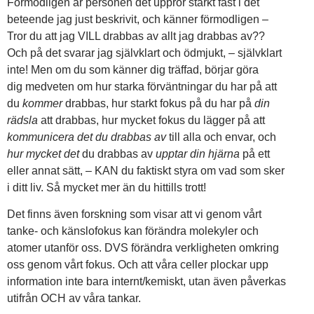
Förmodligen är personen det upprör starkt fast i det
beteende jag just beskrivit, och känner förmodligen –
Tror du att jag VILL drabbas av allt jag drabbas av??
Och på det svarar jag självklart och ödmjukt, – självklart
inte! Men om du som känner dig träffad, börjar göra
dig medveten om hur starka förväntningar du har på att
du
kommer
drabbas, hur starkt fokus på du har på
din
rädsla
att drabbas, hur mycket fokus du lägger på att
kommunicera det du drabbas av
till alla och envar, och
hur mycket det
du drabbas av
upptar din hjärna
på ett
eller annat sätt, – KAN du faktiskt styra om vad som sker
i ditt liv. Så mycket mer än du hittills trott!
Det finns även forskning som visar att vi genom vårt
tanke- och känslofokus kan förändra molekyler och
atomer utanför oss. DVS förändra verkligheten omkring
oss genom vårt fokus. Och att våra celler plockar upp
information inte bara internt/kemiskt, utan även påverkas
utifrån OCH av våra tankar.