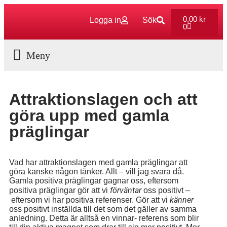
0,00
kr
Logga in
Sök
0
Aktuella Program
Attraktionslagen och att
göra upp med gamla
präglingar
Vad har attraktionslagen med gamla präglingar att
göra kanske någon tänker. Allt – vill jag svara då.
Gamla positiva präglingar gagnar oss, eftersom
förväntar
positiva präglingar gör att vi
oss positivt –
känner
eftersom vi har positiva referenser. Gör att vi
oss positivt inställda till det som det gäller av samma
anledning. Detta är alltså en vinnar- referens som blir