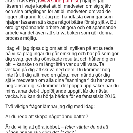
JAG TÄNKER, (
www.soderpalm.se
) hjälper jag
läsaren i varje kapitel att bli medveten om sig själv
och sina präglingar, för att bli medveten om vad de
ligger till grund för. Jag ger handfasta övningar som
hjälper läsaren att skapa något bättre för sig själv. Ett
otroligt spännande arbete att göra och ett spännande
arbete var det även att skriva boken som gör denna
process möjlig.
Idag vill jag tipsa dig om att bli nyfiken på att ta reda
på vilka präglingar du går omkring och bär på som gör
dig svag, ger dig oönskade resultat och håller dig en
bit, – kanske t o m långt ifrån var du vill vara. Ta
veckan på dig att skriva ned dem. Du kommer nog
inte få till dig allt med en gång, men när du gör dig
själv medveten om alla dina ”sanningar” du har som
begränsar dig, så kommer det poppa upp saker när du
minst anar det:-) Uppföljande uppgift får du nästa
vecka. Nu kan du börja bädda för ett fantastiskt 2016.
Två viktiga frågor lämnar jag dig med idag:
Är du redo att skapa något ännu bättre?
(eller väntar du på att
Är du villig att göra jobbet, –
någon annan ska göra det åt dig? )