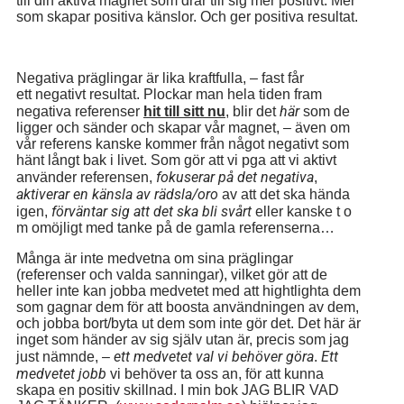
till din aktiva magnet som drar till sig mer positivt. Mer
som skapar positiva känslor. Och ger positiva resultat.
Negativa präglingar är lika kraftfulla, – fast får
ett negativt resultat. Plockar man hela tiden fram
här
negativa referenser
hit till sitt nu
, blir det
som de
ligger och sänder och skapar vår magnet, – även om
vår referens kanske kommer från något negativt som
hänt långt bak i livet. Som gör att vi pga att vi aktivt
fokuserar på det negativa
använder referensen,
,
aktiverar en känsla av rädsla/oro
av att det ska hända
förväntar sig att det ska bli svårt
igen,
eller kanske t o
m omöjligt med tanke på de gamla referenserna…
Många är inte medvetna om sina präglingar
(referenser och valda sanningar), vilket gör att de
heller inte kan jobba medvetet med att hightlighta dem
som gagnar dem för att boosta användningen av dem,
och jobba bort/byta ut dem som inte gör det. Det här är
inget som händer av sig själv utan är, precis som jag
ett medvetet val vi behöver göra
Ett
just nämnde, –
.
medvetet jobb
vi behöver ta oss an, för att kunna
skapa en positiv skillnad. I min bok JAG BLIR VAD