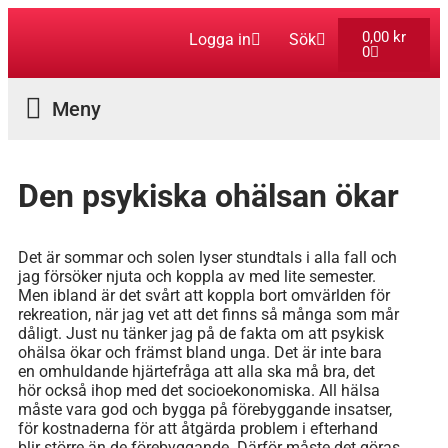
0,00
kr
Logga in
Sök
0
Aktuella Program
Den psykiska ohälsan ökar
Det är sommar och solen lyser stundtals i alla fall och
jag försöker njuta och koppla av med lite semester.
Men ibland är det svårt att koppla bort omvärlden för
rekreation, när jag vet att det finns så många som mår
dåligt. Just nu tänker jag på de fakta om att psykisk
ohälsa ökar och främst bland unga. Det är inte bara
en omhuldande hjärtefråga att alla ska må bra, det
hör också ihop med det socioekonomiska. All hälsa
måste vara god och bygga på förebyggande insatser,
för kostnaderna för att åtgärda problem i efterhand
blir större än de förebyggande. Därför måste det göras