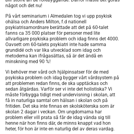
något och det nu!
På vårt seminarium i Almedalen tog vi upp psykisk
ohälsa och Anders Milton, f.d nationell
psykiatrisamordnare berättade att det på 60-talet
fanns ca 35 000 platser för personer med lite
allvarligare psykiska problem och idag finns det 4000.
Oavsett om 60-talets psykiatri inte hade samma
grundidé och var lika utvecklad som idag och
metoderna kan ifrågasättas, så är det ändå en
minskning med 90 %!
Vi behöver mer vård och hjälpinsatser för de med
psykiska problem och idag bygger vårt vårdsystem på
att problemen redan finns, de ska upptäckas och
sedan åtgärdas. Varför ser vi inte det holistiska? Vi
måste förbygga tidigt med undervisning i skolan, att
få in naturliga samtal om hälsan i skolan och på
fritiden. Det ska inte finnas en skolsköterska som är
skolan 2 dagar i veckan. Om ungdomarna har
problem eller vill prata så får de idag vända sig till
henne när hon finns där, de minns knappt vad hon
heter, för hon är inte en naturlig del av deras vardag.