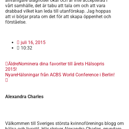
allvarligare diagnoser ökar och är inte accepterad i
vårt samhälle, det är tabu att tala om och att vara
drabbad vilket kan leda till utanförskap. Jag hoppas
att vi börjar prata om det för att skapa öppenhet och
förståelse.
juli 16, 2015
10:32
Äldre
Nominera dina favoriter till årets Hälsopris
2015!
Nyare
Hälsningar från ACBS World Conference i Berlin!
Alexandra Charles
Välkommen till Sveriges största kvinnoförenings blogg om
hälsa och livsstil. Här skriver Alexandra Charles, grundare