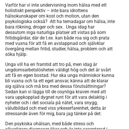
Varför har vi inte undervisning inom hälsa med ett
holistiskt perspektiv – inte bara idrottens
hälsokunskaper om kost och motion, utan den
psykologiska också? Att ha temadagar om hälsa, inte
bara rökning, droger och sex. Unga idag har
dessutom inga naturliga platser att vistas på som
fritidsgårdar, där de t.ex. kan både roa sig och prata
med vuxna för att få en avslappnad och självklar
övergång mellan fritid, studier, hälsa, problem och att
söka hjälp.
Unga vill ha en framtid att tro på, men idag är
ungdomsarbetslösheten väldigt hög och det är svårt
att få en egen bostad. Hur ska unga människor kunna
bli vuxna och ta ett eget ansvar, känna att de klarar
sig själva och må bra med dessa förutsättningar?
Sedan kan vi lägga till de osynliga kraven med att
vara uppkopplad dygnet runt för att vara delaktig i
nyheter och i det sociala på nätet, vara snygg,
välutbildad och med viss yrkeserfarenhet, detta är
stressande även för mig, bara jag tänker på det.
Den psykiska ohälsan, med både stress och