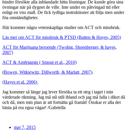
hinder försökte alla inblandade hitta lösningar. De kunde göra sina
övningar när på dygnet de ville. Inte under en påtvingad tid eller
enligt en viss mall. De fick tydliga instruktioner att följa men under
fria omständigheter.
Här kommer några vetenskapliga studier om ACT och missbruk.
Läs mer om ACT för missbruk & PTSD (Batten & Hayes, 2005)
ACT för Marijuana beroende (Twohig, Shoenberger, & hayes,
2007)
ACT & Amfetamin ( Smout et al., 2010)
(
Bowen, Witkiewitz, Dillworth, & Marlatt, 2007
).
(Hayes et al. 2006)
Jag kommer så länge jag lever försöka ta ett steg i taget i min
värderade riktning. Jag må stå still ibland och jag må falla i diket då
och då, men min plan är att fortsätta gå framåt! Önskar er alla det
bästa på era egna vägar! /Gabriella
maj 7, 2015