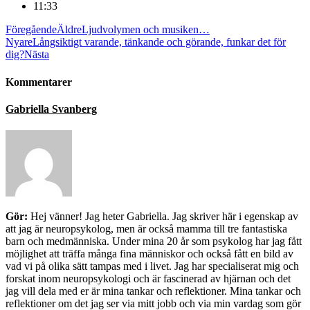
11:33
Föregående
Äldre
Ljudvolymen och musiken…
Nyare
Långsiktigt varande, tänkande och görande, funkar det för
dig?
Nästa
Kommentarer
Gabriella Svanberg
Gör:
Hej vänner! Jag heter Gabriella. Jag skriver här i egenskap av
att jag är neuropsykolog, men är också mamma till tre fantastiska
barn och medmänniska. Under mina 20 år som psykolog har jag fått
möjlighet att träffa många fina människor och också fått en bild av
vad vi på olika sätt tampas med i livet. Jag har specialiserat mig och
forskat inom neuropsykologi och är fascinerad av hjärnan och det
jag vill dela med er är mina tankar och reflektioner. Mina tankar och
reflektioner om det jag ser via mitt jobb och via min vardag som gör