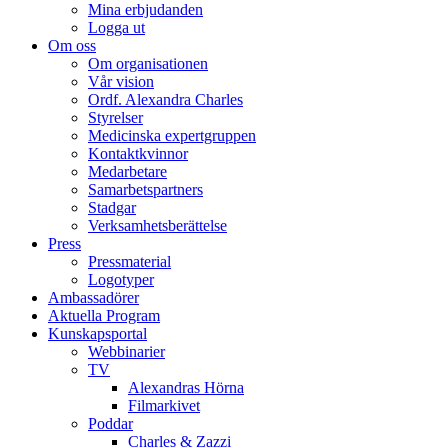
Mina erbjudanden
Logga ut
Om oss
Om organisationen
Vår vision
Ordf. Alexandra Charles
Styrelser
Medicinska expertgruppen
Kontaktkvinnor
Medarbetare
Samarbetspartners
Stadgar
Verksamhetsberättelse
Press
Pressmaterial
Logotyper
Ambassadörer
Aktuella Program
Kunskapsportal
Webbinarier
TV
Alexandras Hörna
Filmarkivet
Poddar
Charles & Zazzi