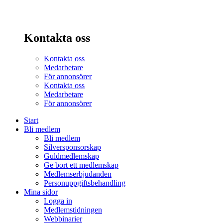
Kontakta oss
Kontakta oss
Medarbetare
För annonsörer
Kontakta oss
Medarbetare
För annonsörer
Start
Bli medlem
Bli medlem
Silversponsorskap
Guldmedlemskap
Ge bort ett medlemskap
Medlemserbjudanden
Personuppgiftsbehandling
Mina sidor
Logga in
Medlemstidningen
Webbinarier