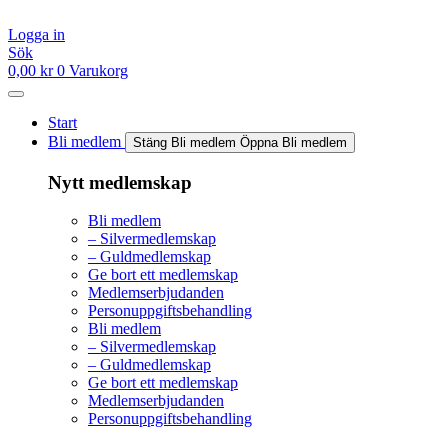
Hoppa
till
Logga in
innehåll
Sök
0,00
kr
0
Varukorg
Start
Bli medlem
Stäng Bli medlem
Öppna Bli medlem
Nytt medlemskap
Bli medlem
– Silvermedlemskap
– Guldmedlemskap
Ge bort ett medlemskap
Medlemserbjudanden
Personuppgiftsbehandling
Bli medlem
– Silvermedlemskap
– Guldmedlemskap
Ge bort ett medlemskap
Medlemserbjudanden
Personuppgiftsbehandling