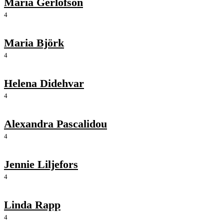
Maria Gerlofson
4
Maria Björk
4
Helena Didehvar
4
Alexandra Pascalidou
4
Jennie Liljefors
4
Linda Rapp
4