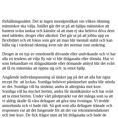
förhållningssättet.
Det är ingen moralpredikan om vilken riktning
människor ska välja. Istället går det ut på att hjälpa människor att
hantera svåra tankar och känslor så att man ej ska behöva döva dem
med tabletter, droger eller alkohol. Det går ut på att jobba upp en
flexibilitet och ett fokus som gör att man blir mentalt stabil och kan
hålla sig i värderad riktning även när det stormar runt omkring.
Droger är en typ av emotionellt dövande eller undvikande och vi har
alla en tendens att vilja fly när vi blir ifrågasatta eller dömda. Har vi
som behandlare en ifrågasättande eller dömande attityd blir det svårt
att få en människa att öppna sig och ta emot hjälp.
Angående individanpassning så tänker jag på det att alla har egna
recept för att lyckas. Somliga behöver påminnelser andra blir störda
av det. Somliga vill ha struktur, andra är allergiska mot krav.
Somliga vill ha mycket beröm, andra får skuldkänslor och har svårt
att ta emot beröm. Under vårt pilotprojekt var det många som sa att
vi aldrig skulle få våra deltagare att göra sina övningar. Vi trodde
annorlunda och vi hade rätt. Så gott som alla deltagare tränade och
responsen var att det fungerade för att det var rekommendationer
och inte krav. De fick frågor utan att bli ifrågasatta och hade de