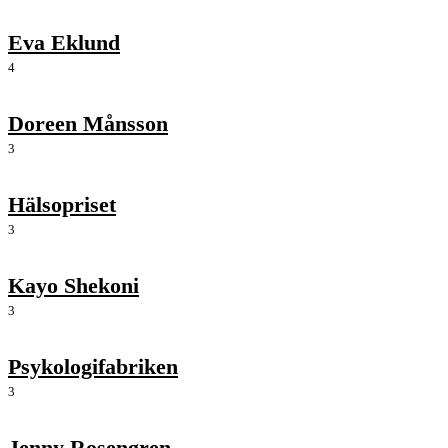
Eva Eklund
4
Doreen Månsson
3
Hälsopriset
3
Kayo Shekoni
3
Psykologifabriken
3
Jenny Rosengren