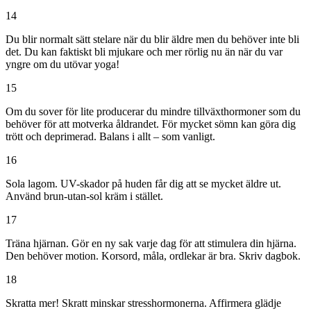
14
Du blir normalt sätt stelare när du blir äldre men du behöver inte bli
det. Du kan faktiskt bli mjukare och mer rörlig nu än när du var
yngre om du utövar yoga!
15
Om du sover för lite producerar du mindre tillväxthormoner som du
behöver för att motverka åldrandet. För mycket sömn kan göra dig
trött och deprimerad. Balans i allt – som vanligt.
16
Sola lagom. UV-skador på huden får dig att se mycket äldre ut.
Använd brun-utan-sol kräm i stället.
17
Träna hjärnan. Gör en ny sak varje dag för att stimulera din hjärna.
Den behöver motion. Korsord, måla, ordlekar är bra. Skriv dagbok.
18
Skratta mer! Skratt minskar stresshormonerna. Affirmera glädje