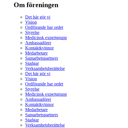
Om föreningen
Det här gör vi
Vision
Ordförande har ordet
Styrelse
Medicinsk expertgrupp
Ambassadörer
Kontaktkvinnor
Medarbetare
Samarbetspartners
Stadgar
Verksamhetsberättelse
Det här gör vi
Vision
Ordförande har ordet
Styrelse
Medicinsk expertgrupp
Ambassadörer
Kontaktkvinnor
Medarbetare
Samarbetspartners
Stadgar
Verksamhetsberättelse