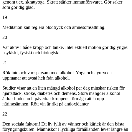
genom t.ex. skrattyoga. Skratt stärker immunförsvaret. Gör saker
som gör dig glad.
19
Meditation kan reglera blodtryck och ämnesomsättning.
20
Var aktiv i både kropp och tanke. Intellektuell motion gör dig yngre:
psykiskt, fysiskt och biologiskt.
21
Rök inte och var sparsam med alkohol. Yoga och ayurveda
uppmanar att avstå helt från alkohol.
Studier visar att en liten mängd alkohol per dag minskar risken för
hjärtattack, stroke, diabetes och demens. Stora mängder alkohol
åldrar huden och påverkar kroppens förmåga att ta upp
näringsämnen. Rött vin är rikt på antioxidanter.
22
Den sociala faktorn! Ett liv fyllt av vänner och kärlek är den bästa
föryngringskuren. Människor i lyckliga förhållanden lever längre än