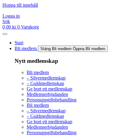
Hoppa till innehåll
Logga in
Sök
0,00
kr
0
Varukorg
Start
Bli medlem
Stäng Bli medlem
Öppna Bli medlem
Nytt medlemskap
Bli medlem
– Silvermedlemskap
– Guldmedlemskap
Ge bort ett medlemskap
Medlemserbjudanden
Personuppgiftsbehandling
Bli medlem
– Silvermedlemskap
– Guldmedlemskap
Ge bort ett medlemskap
Medlemserbjudanden
Personuppgiftsbehandling