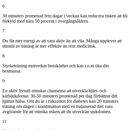
6
30 minuters promenad fem dagar i veckan kan reducera risken att bli
förkyld med nära 50 procent i övergångsåldern.
7
Du får mer energi av att vara aktiv än att vila. Många upplever att
stimuli av träning är mer effektiv än rent medicinsk.
8
Styrketräning motverkar benskörhet och kan t.o.m öka din
benmassa.
9
En aktiv livsstil minskar chanserna att utveckla hjärt- och
kärlsjukdomar. 30-50 minuters promenad per dag förbättrar ditt
hjärtas hälsa. Om du är i riskzonen för diabetes kan 20 minuters
träning om dagen i kombination med en balanserad diet vara
avgörande för att minska risken att du utvecklar sjukdomen.
11