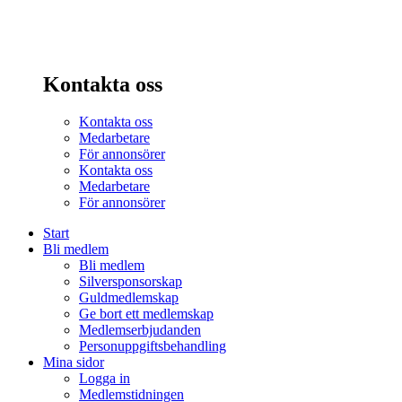
Kontakta oss
Kontakta oss
Medarbetare
För annonsörer
Kontakta oss
Medarbetare
För annonsörer
Start
Bli medlem
Bli medlem
Silversponsorskap
Guldmedlemskap
Ge bort ett medlemskap
Medlemserbjudanden
Personuppgiftsbehandling
Mina sidor
Logga in
Medlemstidningen