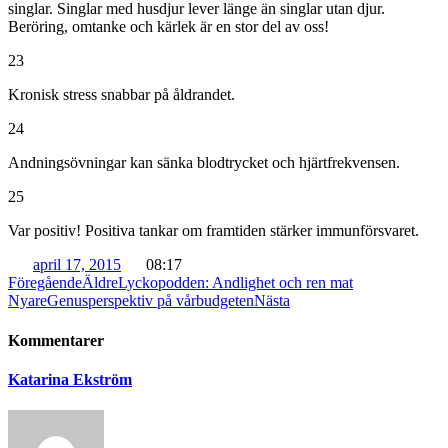
singlar. Singlar med husdjur lever länge än singlar utan djur.
Beröring, omtanke och kärlek är en stor del av oss!
23
Kronisk stress snabbar på åldrandet.
24
Andningsövningar kan sänka blodtrycket och hjärtfrekvensen.
25
Var positiv! Positiva tankar om framtiden stärker immunförsvaret.
april 17, 2015
08:17
Föregående
Äldre
Lyckopodden: Andlighet och ren mat
Nyare
Genusperspektiv på vårbudgeten
Nästa
Kommentarer
Katarina Ekström