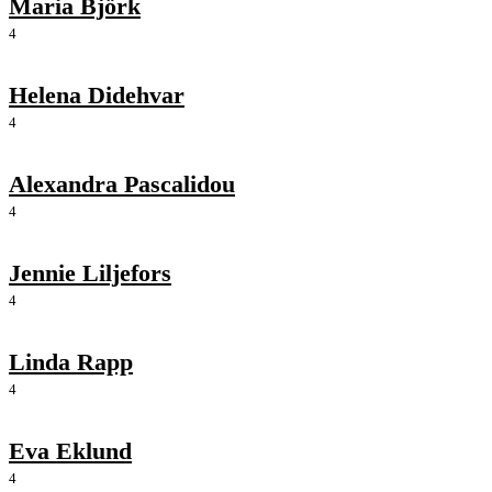
Maria Björk
4
Helena Didehvar
4
Alexandra Pascalidou
4
Jennie Liljefors
4
Linda Rapp
4
Eva Eklund
4