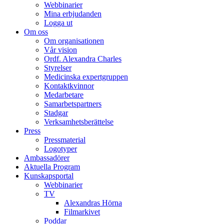
Webbinarier
Mina erbjudanden
Logga ut
Om oss
Om organisationen
Vår vision
Ordf. Alexandra Charles
Styrelser
Medicinska expertgruppen
Kontaktkvinnor
Medarbetare
Samarbetspartners
Stadgar
Verksamhetsberättelse
Press
Pressmaterial
Logotyper
Ambassadörer
Aktuella Program
Kunskapsportal
Webbinarier
TV
Alexandras Hörna
Filmarkivet
Poddar