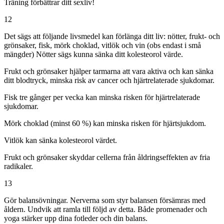
Träning förbättrar ditt sexliv!
12
Det sägs att följande livsmedel kan förlänga ditt liv: nötter, frukt- och
grönsaker, fisk, mörk choklad, vitlök och vin (obs endast i små
mängder) Nötter sägs kunna sänka ditt kolesteorol värde.
Frukt och grönsaker hjälper tarmarna att vara aktiva och kan sänka
ditt blodtryck, minska risk av cancer och hjärtrelaterade sjukdomar.
Fisk tre gånger per vecka kan minska risken för hjärtrelaterade
sjukdomar.
Mörk choklad (minst 60 %) kan minska risken för hjärtsjukdom.
Vitlök kan sänka kolesteorol värdet.
Frukt och grönsaker skyddar cellerna från åldringseffekten av fria
radikaler.
13
Gör balansövningar. Nerverna som styr balansen försämras med
åldern. Undvik att ramla till följd av detta. Både promenader och
yoga stärker upp dina fotleder och din balans.