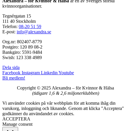
Alexandra – för Kvinnor & Hälsa
är en av Sveriges största
kvinnoorganisationer.
Tegnérgatan 15
111 40 Stockholm
Telefon:
08-20 51 59
E-post:
info@alexandra.se
Org.nr: 802407-8779
Postgiro: 120 89 08-2
Bankgiro: 5591-9484
Swish: 123 338 4989
Dela sida
Facebook
Instagram
Linkedin
Youtube
Bli medlem!
Copyright © 2025 Alexandra
–
för Kvinnor & Hälsa
(tidigare 1,6 & 2,6 miljonerklubben)
Vi använder cookies på vår webbplats för att komma ihåg din
varukorg, inloggning och liknande. Genom att klicka "Acceptera"
godkänner du användandet av cookies.
ACCEPTERA
Manage consent