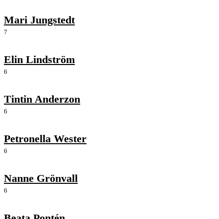
Mari Jungstedt
7
Elin Lindström
6
Tintin Anderzon
6
Petronella Wester
6
Nanne Grönvall
6
Beata Pontén