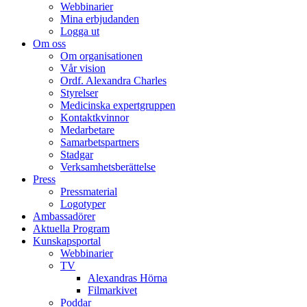
Webbinarier
Mina erbjudanden
Logga ut
Om oss
Om organisationen
Vår vision
Ordf. Alexandra Charles
Styrelser
Medicinska expertgruppen
Kontaktkvinnor
Medarbetare
Samarbetspartners
Stadgar
Verksamhetsberättelse
Press
Pressmaterial
Logotyper
Ambassadörer
Aktuella Program
Kunskapsportal
Webbinarier
TV
Alexandras Hörna
Filmarkivet
Poddar