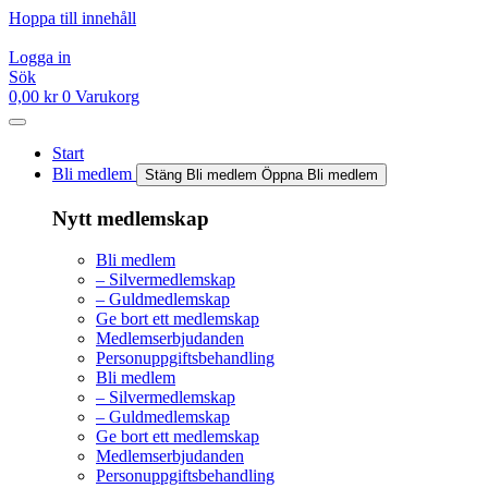
Hoppa till innehåll
Logga in
Sök
0,00
kr
0
Varukorg
Start
Bli medlem
Stäng Bli medlem
Öppna Bli medlem
Nytt medlemskap
Bli medlem
– Silvermedlemskap
– Guldmedlemskap
Ge bort ett medlemskap
Medlemserbjudanden
Personuppgiftsbehandling
Bli medlem
– Silvermedlemskap
– Guldmedlemskap
Ge bort ett medlemskap
Medlemserbjudanden
Personuppgiftsbehandling