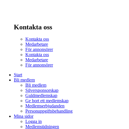
Kontakta oss
Kontakta oss
Medarbetare
För annonsörer
Kontakta oss
Medarbetare
För annonsörer
Start
Bli medlem
Bli medlem
Silversponsorskap
Guldmedlemskap
Ge bort ett medlemskap
Medlemserbjudanden
Personuppgiftsbehandling
Mina sidor
Logga in
Medlemstidningen