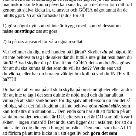
människor skulle kunna påverka i sina liv, och det dessutom rätt fort
genom att själva kicka in, ta ansvar och GÖRA något annat än de
hittills gjort. Vi är så förbaskat rädda för att
1) göra något nytt som vi inte är trygga med, som vi dessutom
måste
anstränga
oss att göra
2) ta på oss ansvaret för våra egna resultat
Var befinner du dig, med handen på hjärtat? Skyller
du
på något, för
att inte behöva ta tag i de saker där du hittills inte gillat resultaten du
fått/får? Vad skyller du på för att inte GÖRA det som behövs göras
för att du ska kunna få det som du vill ha det?? Vet du ens vad
du
vill
ha, eller har du bara en väldigt bra koll på vad du INTE vill
ha???!!
Du har allt att vinna på att sluta skylla på omständigheter eller andra
för att inte ta tag i det som duinte är nöjd med och du har allt att
vinna på att sluta sanktionera för dig själv att eftersom du har det så
jobbigt, så är det fullt legitimt att inte behöva göra
något
själv
,
som
kan förbättra din situation… Den enda som har allt att förlora på att
sanktionera det beteendet är DU, eftersom det är DU som blir kvar i
skiten – ingen annan!!! Det är du som ligger där i asfalten, för att du
inte satte på dig din egen bungyjumpslina. Den enda som har ALLT
att förlora på att inte kicka in i sitt eget liv och
göra det som