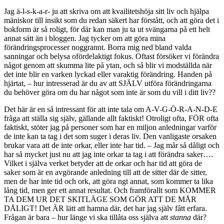
Jag ä-l-s-k-a-r- ju att skriva om att kvailitetshöja sitt liv och hjälpa
mäniskor till insikt som du redan säkert har förstått, och att göra det i
bokform är så roligt, för där kan man ju ta ut svängarna på ett helt
annat sätt än i bloggen. Jag tycker om att göra mina
förändringsprocesser noggrannt. Borra mig ned bland valda
sanningar och belysa ofördelaktigt fokus. Oftast försöker vi förändra
något genom att skumma lite på ytan, och så blir vi modställda när
det inte blir en varken lyckad eller varaktig förändring. Handen på
hjärtat, – hur intresserad är du av att SJÄLV utföra förändringarna
du behöver göra om du har något som inte är som du vill i ditt liv??
Det här är en så intressant för att inte tala om A-V-G-Ö-R-A-N-D-E
fråga att ställa sig själv, gällande allt faktiskt! Otroligt ofta, FÖR ofta
faktiskt, stöter jag på personer som har en miljon anledningar varför
de inte kan ta tag i det som suger i deras liv. Den vanligaste orsaken
brukar vara att de inte orkar, eller inte har tid. – Jag mår så dåligt och
har så mycket just nu att jag inte orkar ta tag i att förändra saker….
Vilket i själva verket betyder att de orkar och har tid att göra de
saker som är en avgörande anledning till att de sitter där de sitter,
men de har inte tid och ork, att göra ngt annat, som kommer ta lika
lång tid, men ger ett annat resultat. Och framförallt som KOMMER
TA DEM UR DET SKITLÄGE SOM GÖR ATT DE MÅR
DÅLIGT! Det ÄR lätt att hamna där, det har jag själv fått erfara.
Frågan är bara – hur länge vi ska tillåta oss själva att
stanna
där?