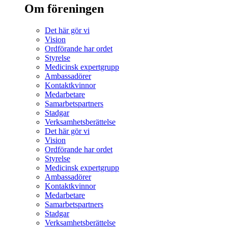
Om föreningen
Det här gör vi
Vision
Ordförande har ordet
Styrelse
Medicinsk expertgrupp
Ambassadörer
Kontaktkvinnor
Medarbetare
Samarbetspartners
Stadgar
Verksamhetsberättelse
Det här gör vi
Vision
Ordförande har ordet
Styrelse
Medicinsk expertgrupp
Ambassadörer
Kontaktkvinnor
Medarbetare
Samarbetspartners
Stadgar
Verksamhetsberättelse