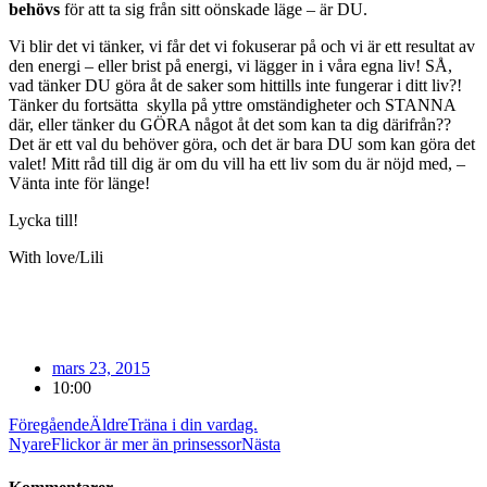
behövs
för att ta sig från sitt oönskade läge – är DU.
Vi blir det vi tänker, vi får det vi fokuserar på och vi är ett resultat av
den energi – eller brist på energi, vi lägger in i våra egna liv! SÅ,
vad tänker DU göra åt de saker som hittills inte fungerar i ditt liv?!
Tänker du fortsätta skylla på yttre omständigheter och STANNA
där, eller tänker du GÖRA något åt det som kan ta dig därifrån??
Det är ett val du behöver göra, och det är bara DU som kan göra det
valet! Mitt råd till dig är om du vill ha ett liv som du är nöjd med, –
Vänta inte för länge!
Lycka till!
With love/Lili
mars 23, 2015
10:00
Föregående
Äldre
Träna i din vardag.
Nyare
Flickor är mer än prinsessor
Nästa