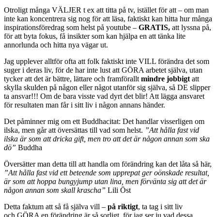
Otroligt många VÄLJER t ex att titta på tv, istället för att – om man
inte kan koncentrera sig nog för att läsa, faktiskt kan hitta hur många
inspirationsföredrag som helst på youtube –
GRATIS,
att lyssna på,
för att byta fokus, få insikter som kan hjälpa en att tänka lite
annorlunda och hitta nya vägar ut.
Jag upplever alltför ofta att folk faktiskt inte VILL förändra det som
suger i deras liv, för de har inte lust att GÖRA arbetet själva, utan
tycker att det är bättre, lättare och framförallt
mindre jobbigt
att
skylla skulden på någon eller något utanför sig själva, så DE slipper
ta ansvar!!! Om de bara visste vad dyrt det blir! Att lägga ansvaret
för resultaten man får i sitt liv i någon annans händer.
Det påminner mig om ett Buddhacitat: Det handlar visserligen om
ilska, men går att översättas till vad som helst.
”Att hålla fast vid
ilska är som att dricka gift, men tro att det är någon annan som ska
dö”
Buddha
Översätter man detta till att handla om förändring kan det låta så här,
”Att hålla fast vid ett beteende som upprepat ger oönskade resultat,
är som att hoppa bungyjump utan lina, men förvänta sig att det är
någon annan som skall krascha”
Lili Öst
Detta faktum att så få själva vill –
på riktigt
, ta tag i sitt liv
och GÖRA en förändring är så sorligt, för jag ser ju vad dessa